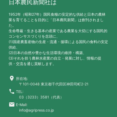
日本農民新聞社は
1952年（昭和27年）国民食糧の安定的な供給と日本の農林
業を育てることを目的に「日本農民新聞」は創刊されまし
た。
生命尊厳・生きる基本の産業である農業を大切にする国民的
コンセンサスづくりを念頭に、
(1)国産農畜産物の生産・流通・循環による国民の食料の安定
供給、
(2)日本の自然や豊かな生活環境の維持・構築、
(3)それを担う農林水産業の自立・発展に対し、情報の提
供・交流を通じ貢献します。
location_on
所在地:
〒101-0048 東京都千代田区神田司町2-21
call
TEL:
03（3233）3581（代表）
email
E-Mail:
info@agripress.co.jp