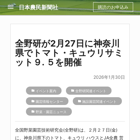
menu
日本農民新聞社
購読のお申込み
全野研が2月27日に神奈川
県でトマト・キュウリサミ
ット９. ５を開催
2026年1月30日
folder
イベント案内
folder
全野研関連イベント
folder
園芸情報センター
folder
施設園芸関連イベント
folder
野菜・園芸ニュース
全国野菜園芸技術研究会(全野研)は、２月２７日(金)
に、神奈川県下のトマト、キュウリ ハウスとJA全農 営