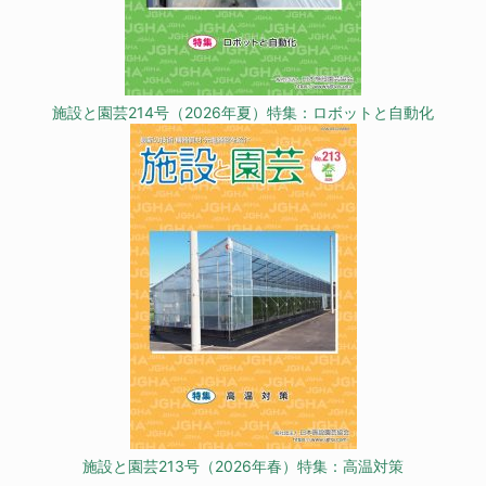
施設と園芸214号（2026年夏）特集：ロボットと自動化
施設と園芸213号（2026年春）特集：高温対策