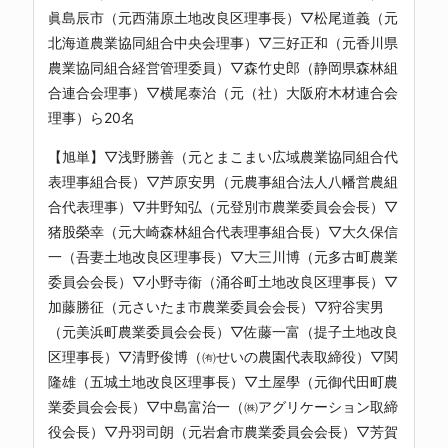
眞島辰市（元西蒲原土地改良区理事長）▽松尾道義（元
北海道農業協同組合中央会理事）▽三好正和（元香川県
農業協同組合経営管理委員）▽森竹史郎（静岡県森林組
合連合会理事）▽横尾泰治（元（社）大阪府木材連合会
理事）ら20名
【旭単】▽浅野勝善（元とまこまい広域農業協同組合代
表理事組合長）▽芦原安男（元農事組合法人八幡営農組
合代表理事）▽井野知弘（元登別市農業委員会会長）▽
猪股榮幸（元大崎森林組合代表理事組合長）▽大久保信
一（吾妻土地改良区理事長）▽大三川博（元多古町農業
委員会会長）▽小野寺衞（涌谷町土地改良区理事長）▽
加藤勝征（元さいたま市農業委員会会長）▽狩谷実男
（元美浜町農業委員会会長）▽佐藤一富（提子土地改良
区理事長）▽清野俊博（㈲せいの農園代表取締役）▽関
隆雄（五城土地改良区理事長）▽土屋學（元御代田町農
業委員会会長）▽中島富治一（㈱アグリケーション取締
役会長）▽丹羽司朗（元岩倉市農業委員会会長）▽芳賀