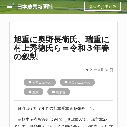
menu
日本農民新聞社
購読のお申込み
旭重に奥野長衛氏、瑞重に
村上秀德氏ら＝令和３年春
の叙勲
2021年4月30日
folder
人事ニュース
folder
注目のニュース
folder
農政
folder
農水省
政府は令和３年春の勲章受章者を発表した。
農林水産省所管分は94名（旭日章67名、瑞宝章27
名）で、奥野長衛（元ＪＡ全中会長）・小林浩（元日本