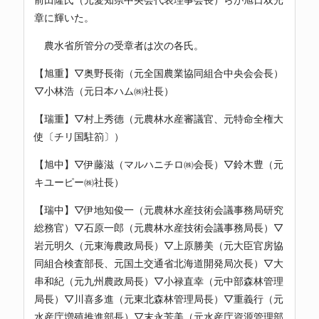
章に輝いた。
農水省所管分の受章者は次の各氏。
【旭重】▽奥野長衛（元全国農業協同組合中央会会長）
▽小林浩（元日本ハム㈱社長）
【瑞重】▽村上秀德（元農林水産審議官、元特命全権大
使〔チリ国駐箚〕）
【旭中】▽伊藤滋（マルハニチロ㈱会長）▽鈴木豊（元
キユーピー㈱社長）
【瑞中】▽伊地知俊一（元農林水産技術会議事務局研究
総務官）▽石原一郎（元農林水産技術会議事務局長）▽
岩元明久（元東海農政局長）▽上原勝美（元大臣官房協
同組合検査部長、元国土交通省北海道開発局次長）▽大
串和紀（元九州農政局長）▽小禄直幸（元中部森林管理
局長）▽川喜多進（元東北森林管理局長）▽重義行（元
水産庁増殖推進部長）▽末永芳美（元水産庁資源管理部