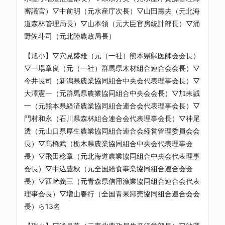
審議官）▽中前明（元水産庁次長）▽山田壽夫（元北海
道森林管理局長）▽山本領（元大臣官房統計部長）▽涌
野佐斗司（元北陸農政局長）
【旭小】▽穴見盛雄（元（一社）熊本県獣医師会会長）
▽一場章良（元（一社）群馬県木材組合連合会会長）▽
今井長司（新潟県農業協同組合中央会代表理事会長）▽
大澤憲一（元群馬県農業協同組合中央会会長）▽加耒誠
一（元熊本県経済農業協同組合連合会代表理事会長）▽
門村和永（石川県森林組合連合会代表理事会長）▽神尾
透（元山口県厚生農業協同組合連合会経営管理委員会会
長）▽髙橋武（栃木県農業協同組合中央会代表理事会
長）▽飛田稔章（元北海道農業協同組合中央会代表理事
会長）▽中込豊秋（元全国給食事業協同組合連合会会
長）▽西﨑義三（元青森県信用漁業協同組合連合会代表
理事会長）▽増山春行（全国青果卸売協同組合連合会会
長）ら13名