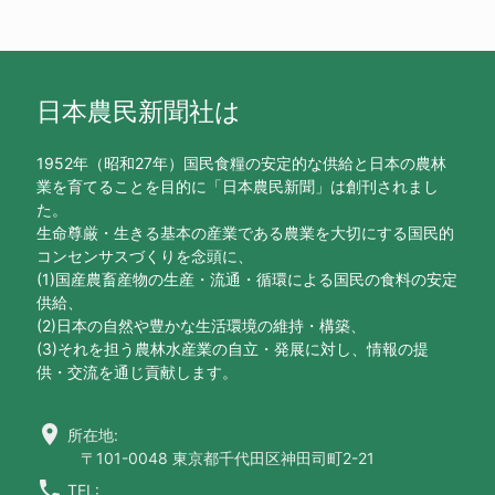
日本農民新聞社は
1952年（昭和27年）国民食糧の安定的な供給と日本の農林
業を育てることを目的に「日本農民新聞」は創刊されまし
た。
生命尊厳・生きる基本の産業である農業を大切にする国民的
コンセンサスづくりを念頭に、
(1)国産農畜産物の生産・流通・循環による国民の食料の安定
供給、
(2)日本の自然や豊かな生活環境の維持・構築、
(3)それを担う農林水産業の自立・発展に対し、情報の提
供・交流を通じ貢献します。
location_on
所在地:
〒101-0048 東京都千代田区神田司町2-21
call
TEL: