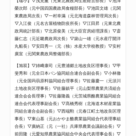
【瑞小】▽浅見薫（元東北農政局生産経営部長）▽池澤
榮次郎（元中国四国農政局食糧部長）▽池田文雄（元関
東農政局次長）▽一村幸滿（元北海道森林管理局次長）
▽入江俊（元名古屋植物防疫所長）▽江田昇（元東北農
政局統計部長）▽北原俊美（元大臣官房経理課長）▽斎
藤仁志（元近畿農政局次長）▽築山一雄（元水産庁開洋
丸船長）▽安田秀一（元（独）水産大学校教授）▽安村
廣宣（元関東農政局整備部長）
【旭双】▽姉﨑康司（元豊浦郷土地改良区理事長）▽甲
斐秀和（元全日本パン協同組合連合会副会長）▽小林徹
（元全国蒟蒻原料協同組合理事長）▽佐藤慶一（元須川
土地改良区理事長）▽佐藤鎮平（元山梨県農業共済組合
連合会会長理事）▽佐藤隆義（元茨城県酪農業協同組合
連合会代表理事副会長）▽髙橋秀樹（北海道木材産業協
同組合連合会副会長）▽西端勲（元春江町土地改良区理
事長）▽東山基（元おかやま酪農業協同組合代表理事組
合長）▽廣納正（元（一社）兵庫県農業会議副会長）▽
前田隆（元愛知県農業協同組合中央会代表理事会長）▽