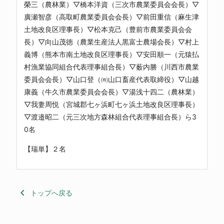
榮三（農林業）▽橋本洋資（三次市農業委員会会長）▽
廣瀬智彦（高取町農業委員会会長）▽前田重信（麻生津
土地改良区理事長）▽松本克己（豊前市農業委員会会
長）▽向山茂徳（農業生産法人黒富士農場会長）▽村上
義博（熊本市南土地改良区理事長）▽安田順一（元猿払
村漁業協同組合代表理事組合長）▽薮内勝（川西市農業
委員会会長）▽山口登（㈲山口畜産代表取締役）▽山越
康義（牛久市農業委員会会長）▽湯浅十四二（農林業）
▽我妻周悦（宮城郡七ヶ浜町七ヶ浜土地改良区理事長）
▽渡邉昭二（元三次地方森林組合代表理事組合長）ら3
0名
【瑞単】２名
keyboard_arrow_left
トップへ戻る