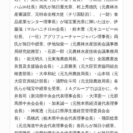
ハム㈱社長）両氏が旭日重光章、村上秀德氏（元農林水
産審議官、元特命全権大使〔チリ国駐箚〕、（一財）食
品産業センター理事長）が瑞宝重光章に輝いたほか、伊
藤滋（マルハニチロ㈱会長）・鈴木豊（元キユーピー㈱
社長、（一社）アグリフューチャージャパン理事長）両
氏が旭日中綬章、伊地知俊一（元農林水産技術会議事務
局研究総務官）・石原一郎（元農林水産技術会議事務局
長）・岩元明久（元東海農政局長、（一社）全国農業改
良普及支援協会会長）・上原勝美（元大臣官房協同組合
検査部長）・大串和紀（元九州農政局長）・山本領（元
大臣官房統計部長）・涌野佐斗司（元北陸農政局長）各
氏らが瑞宝中綬章を受章。ＪＡグループではほかに、今
井長司（新潟県中央会代表理事会長）・大澤憲一（元群
馬県中央会会長）・加耒誠一（元熊本県経済連代表理事
会長）・神尾透（元山口県厚生連経営管理委員会会
長）・髙橋武（栃木県中央会代表理事会長）・飛田稔章
（元北海道中央会代表理事会長）各氏らが旭日小綬章、
前田隆氏（元愛知県中央会代表理事会長）らが旭日双光