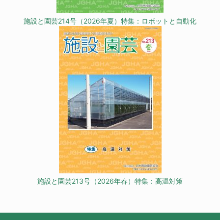
施設と園芸214号（2026年夏）特集：ロボットと自動化
施設と園芸213号（2026年春）特集：高温対策