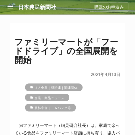
menu
日本農民新聞社
購読のお申込み
ファミリーマートが「フー
ドドライブ」の全国展開を
開始
2021年4月13日
folder
ＪＡ全農｜経済連｜関連団体
folder
企業・商品ニュース
folder
農林中金｜ＪＡバンク等
㈱ファミリーマート（細見研介社長）は、家庭で余っ
ている食品をファミリーマート店舗に持ち寄り、協力パ