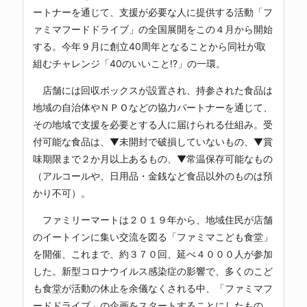
ートナーを通じて、支援が必要な人に提供する活動「フ
ァミマフードドライブ」の全国展開をこの４月から開始
する。今年９月に創立40周年となることから同社が取
組むチャレンジ「40のいいこと!?」の一環。
店舗には回収ボックスが設置され、持参された食品は
地域の自治体やＮＰＯなどの協力パートナーを通じて、
その地域で支援を必要とする人に届けられる仕組み。受
付可能な食品は、▼未開封で破損していないもの、▼賞
味期限まで２か月以上あるもの、▼常温保存可能なもの
（アルコールや、日用品・金銭など食品以外のものは預
かり不可）。
ファミリーマートは２０１９年から、地域住民が店舗
のイートインに集い交流を図る「ファミマこども食堂」
を開催、これまで、約３７０回、延べ４０００人が参加
した。新型コロナウイルス感染症の影響で、多くのこど
も食堂が活動の休止を余儀なくされる中、「ファミマフ
ードドライブ」の企画をスタートすることにしたもの。