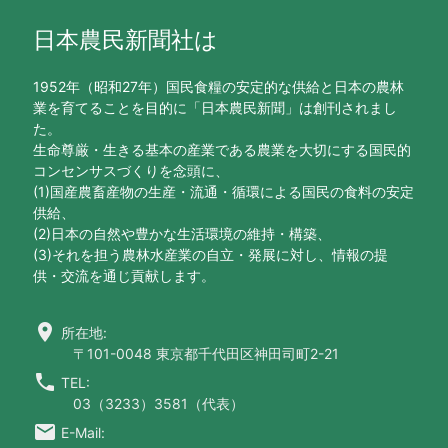
日本農民新聞社は
1952年（昭和27年）国民食糧の安定的な供給と日本の農林
業を育てることを目的に「日本農民新聞」は創刊されまし
た。
生命尊厳・生きる基本の産業である農業を大切にする国民的
コンセンサスづくりを念頭に、
(1)国産農畜産物の生産・流通・循環による国民の食料の安定
供給、
(2)日本の自然や豊かな生活環境の維持・構築、
(3)それを担う農林水産業の自立・発展に対し、情報の提
供・交流を通じ貢献します。
location_on
所在地:
〒101-0048 東京都千代田区神田司町2-21
call
TEL:
03（3233）3581（代表）
email
E-Mail: