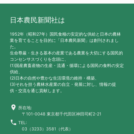
日本農民新聞社は
1952年（昭和27年）国民食糧の安定的な供給と日本の農林
業を育てることを目的に「日本農民新聞」は創刊されまし
た。
生命尊厳・生きる基本の産業である農業を大切にする国民的
コンセンサスづくりを念頭に、
(1)国産農畜産物の生産・流通・循環による国民の食料の安定
供給、
(2)日本の自然や豊かな生活環境の維持・構築、
(3)それを担う農林水産業の自立・発展に対し、情報の提
供・交流を通じ貢献します。
location_on
所在地:
〒101-0048 東京都千代田区神田司町2-21
call
TEL:
03（3233）3581（代表）