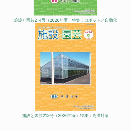
施設と園芸214号（2026年夏）特集：ロボットと自動化
施設と園芸213号（2026年春）特集：高温対策