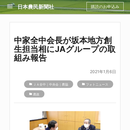
menu
日本農民新聞社
購読のお申込み
中家全中会長が坂本地方創
生担当相にJAグループの取
組み報告
2021年1月6日
folder
ＪＡ全中｜中央会｜農協
folder
フォトニュース
folder
農政