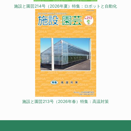
施設と園芸214号（2026年夏）特集：ロボットと自動化
施設と園芸213号（2026年春）特集：高温対策