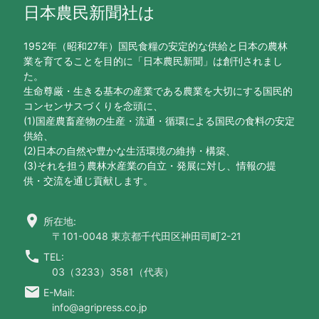
日本農民新聞社は
1952年（昭和27年）国民食糧の安定的な供給と日本の農林
業を育てることを目的に「日本農民新聞」は創刊されまし
た。
生命尊厳・生きる基本の産業である農業を大切にする国民的
コンセンサスづくりを念頭に、
(1)国産農畜産物の生産・流通・循環による国民の食料の安定
供給、
(2)日本の自然や豊かな生活環境の維持・構築、
(3)それを担う農林水産業の自立・発展に対し、情報の提
供・交流を通じ貢献します。
location_on
所在地:
〒101-0048 東京都千代田区神田司町2-21
call
TEL:
03（3233）3581（代表）
email
E-Mail:
info@agripress.co.jp