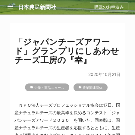
menu
日本農民新聞社
購読のお申込み
「ジャパンチーズアワー
ド」グランプリにしあわせ
チーズ工房の『幸』
2020年10月21日
folder
企業・商品ニュース
folder
農業関連団体
ＮＰＯ法人チーズプロフェッショナル協会は17日、国
産ナチュラルチーズの最高峰を決めるコンテスト「ジャ
パンチーズアワード２０２０」を開いた。同表彰は、国
産ナチュラルチーズの生産者を応援するとともに、生産