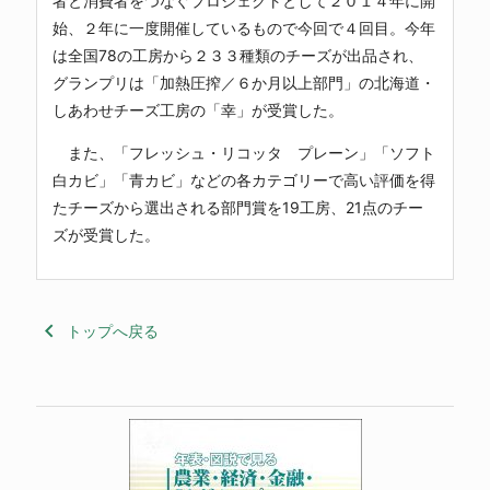
者と消費者をつなぐプロジェクトとして２０１４年に開
始、２年に一度開催しているもので今回で４回目。今年
は全国78の工房から２３３種類のチーズが出品され、
グランプリは「加熱圧搾／６か月以上部門」の北海道・
しあわせチーズ工房の「幸」が受賞した。
また、「フレッシュ・リコッタ プレーン」「ソフト
白カビ」「青カビ」などの各カテゴリーで高い評価を得
たチーズから選出される部門賞を19工房、21点のチー
ズが受賞した。
keyboard_arrow_left
トップへ戻る