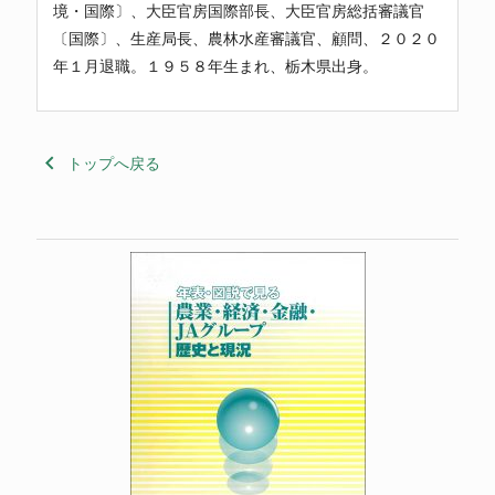
境・国際〕、大臣官房国際部長、大臣官房総括審議官
〔国際〕、生産局長、農林水産審議官、顧問、２０２０
年１月退職。１９５８年生まれ、栃木県出身。
keyboard_arrow_left
トップへ戻る