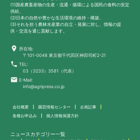
(1)国産農畜産物の生産・流通・循環による国民の食料の安定
供給、
(2)日本の自然や豊かな生活環境の維持・構築、
(3)それを担う農林水産業の自立・発展に対し、情報の提
供・交流を通じ貢献します。
location_on
所在地:
〒101-0048 東京都千代田区神田司町2-21
call
TEL:
03（3233）3581（代表）
email
E-Mail:
info@agripress.co.jp
会社概要
園芸情報センター
企画記事
各種お申込み
個人情報保護方針
ニュースカテゴリー一覧