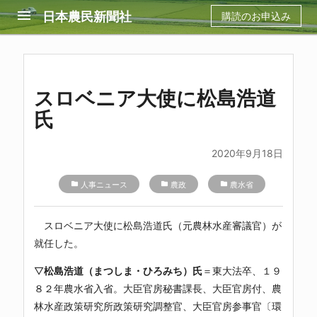
menu
日本農民新聞社
購読のお申込み
スロベニア大使に松島浩道
氏
2020年9月18日
folder
人事ニュース
folder
農政
folder
農水省
スロベニア大使に松島浩道氏（元農林水産審議官）が
就任した。
▽
松島浩道（まつしま・ひろみち）氏
＝東大法卒、１９
８２年農水省入省。大臣官房秘書課長、大臣官房付、農
林水産政策研究所政策研究調整官、大臣官房参事官〔環