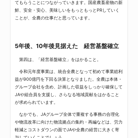
てもらうことにつながっていきます。国産農畜産物の新
鮮、安全・安心、美味しいをもっともっとPRしていく
ことが、全農の仕事だと思っています。
5年後、10年後見据えた 経営基盤確立
第四は、「経営基盤確立」をはかること。
令和元年度事業は、統合全農となって初めて事業総利
益が900億円を下回る決算となりました。全農は本体・
グループ会社を含め、計画した収益をしっかり確保して
JAや組合員を支援し、さらなる地域貢献をはかること
が求められています。
なかでも、JAグループ全体で重複する事務の合理化
や物流改革に向けた物流拠点の集約・再編などは、労力
軽減とコストダウンの面でJAや全農の経営に大きく寄
与していくことでしょう。