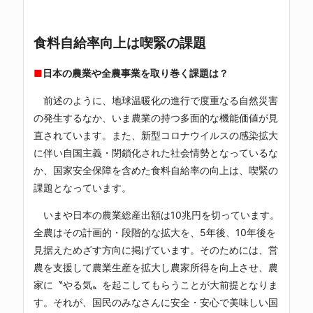
食料自給率向上は喫緊の課題
■
日本の農業や全農事業を取り巻く課題は？
前述のように、地球温暖化の進行で度重なる自然災害
の発生するなか、いま農業の持つ多面的な機能価値が見
直されています。また、新型コロナウイルスの感染拡大
に伴い自国主義・閉鎖化された社会情勢となっているな
か、国家安全保障を含めた食料自給率の向上は、喫緊の
課題となっています。
いまや日本の農業総産出額は10兆円を切っています。
全農はその計画的・段階的な拡大を、5年後、10年後を
見据えためざす方向に掲げています。そのためには、営
農を支援して農業生産を拡大し農家所得を向上させ、農
家に〝やる気〟を起こしてもらうことが大前提となりま
す。それが、国民のみなさんに安全・安心で美味しい国