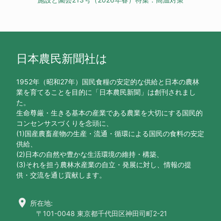
日本農民新聞社は
1952年（昭和27年）国民食糧の安定的な供給と日本の農林
業を育てることを目的に「日本農民新聞」は創刊されまし
た。
生命尊厳・生きる基本の産業である農業を大切にする国民的
コンセンサスづくりを念頭に、
(1)国産農畜産物の生産・流通・循環による国民の食料の安定
供給、
(2)日本の自然や豊かな生活環境の維持・構築、
(3)それを担う農林水産業の自立・発展に対し、情報の提
供・交流を通じ貢献します。
location_on
所在地:
〒101-0048 東京都千代田区神田司町2-21