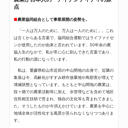
点
■
農業協同組合として事業展開の姿勢を。
「一人は万人のために、万人は一人のために」。これ
は古くからある言葉で、協同組合運動ではライファイゼ
ンが使用したのが由来と言われています。50年余の農
協人生のなかで、私が常に心に刻んできた言葉であり、
私の行動の源になっています。
私は、愛媛県松山市近郊の中山間地の出身で、近隣の
集落は今、高齢化がすすみ耕作放棄地や鳥獣害が増えて
壊滅状態となっています。もともと中山間地の農業は、
段々畑での農業活動等に加え、水管理などを含めて地区
住民相互扶助で営まれ、独自の文化等も育まれてきまし
た。そうしたものが今消えかけています。農業を中心に
地域全体が活性化する風景が見られなくなりつつありま
す。