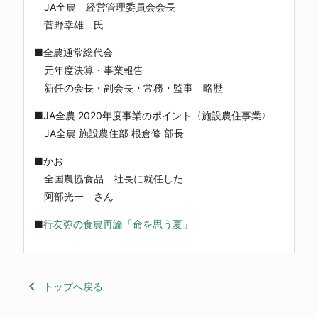
JA全農 経営管理委員会会長
菅野幸雄 氏
■全農通常総代会
元年度決算・事業報告
新任の会長・副会長・常務・監事 略歴
■JA全農 2020年度事業のポイント〈施設農住事業〉
JA全農 施設農住部 根倉修 部長
■かお
全国農協食品 社長に就任した
阿部光一 さん
■
行友弥の食農再論「命を思う夏」
keyboard_arrow_left
トップへ戻る