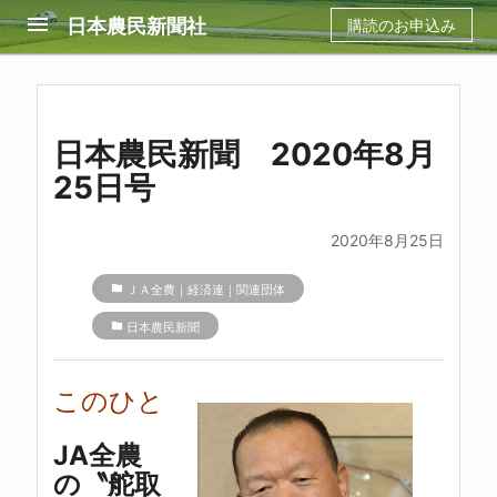
menu
日本農民新聞社
購読のお申込み
日本農民新聞 2020年8月
25日号
2020年8月25日
folder
ＪＡ全農｜経済連｜関連団体
folder
日本農民新聞
このひと
JA全農
の〝舵取