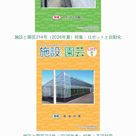
施設と園芸214号（2026年夏）特集：ロボットと自動化
施設と園芸213号（2026年春）特集：高温対策