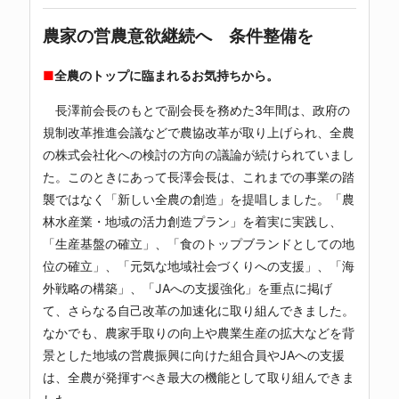
農家の営農意欲継続へ 条件整備を
■
全農のトップに臨まれるお気持ちから。
長澤前会長のもとで副会長を務めた3年間は、政府の
規制改革推進会議などで農協改革が取り上げられ、全農
の株式会社化への検討の方向の議論が続けられていまし
た。このときにあって長澤会長は、これまでの事業の踏
襲ではなく「新しい全農の創造」を提唱しました。「農
林水産業・地域の活力創造プラン」を着実に実践し、
「生産基盤の確立」、「食のトップブランドとしての地
位の確立」、「元気な地域社会づくりへの支援」、「海
外戦略の構築」、「JAへの支援強化」を重点に掲げ
て、さらなる自己改革の加速化に取り組んできました。
なかでも、農家手取りの向上や農業生産の拡大などを背
景とした地域の営農振興に向けた組合員やJAへの支援
は、全農が発揮すべき最大の機能として取り組んできま