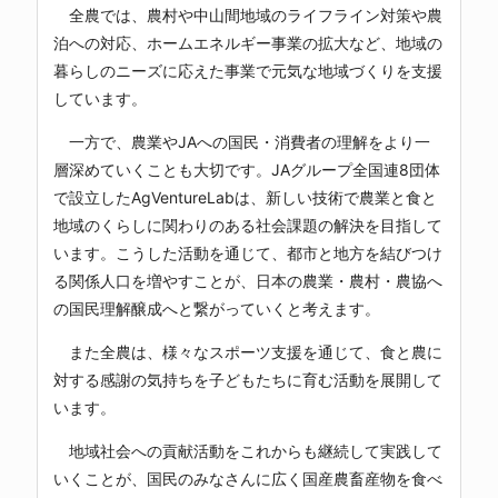
全農では、農村や中山間地域のライフライン対策や農
泊への対応、ホームエネルギー事業の拡大など、地域の
暮らしのニーズに応えた事業で元気な地域づくりを支援
しています。
一方で、農業やJAへの国民・消費者の理解をより一
層深めていくことも大切です。JAグループ全国連8団体
で設立したAgVentureLabは、新しい技術で農業と食と
地域のくらしに関わりのある社会課題の解決を目指して
います。こうした活動を通じて、都市と地方を結びつけ
る関係人口を増やすことが、日本の農業・農村・農協へ
の国民理解醸成へと繋がっていくと考えます。
また全農は、様々なスポーツ支援を通じて、食と農に
対する感謝の気持ちを子どもたちに育む活動を展開して
います。
地域社会への貢献活動をこれからも継続して実践して
いくことが、国民のみなさんに広く国産農畜産物を食べ