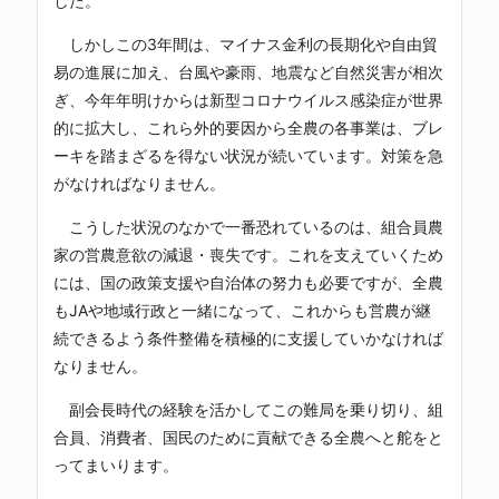
した。
しかしこの3年間は、マイナス金利の長期化や自由貿
易の進展に加え、台風や豪雨、地震など自然災害が相次
ぎ、今年年明けからは新型コロナウイルス感染症が世界
的に拡大し、これら外的要因から全農の各事業は、ブレ
ーキを踏まざるを得ない状況が続いています。対策を急
がなければなりません。
こうした状況のなかで一番恐れているのは、組合員農
家の営農意欲の減退・喪失です。これを支えていくため
には、国の政策支援や自治体の努力も必要ですが、全農
もJAや地域行政と一緒になって、これからも営農が継
続できるよう条件整備を積極的に支援していかなければ
なりません。
副会長時代の経験を活かしてこの難局を乗り切り、組
合員、消費者、国民のために貢献できる全農へと舵をと
ってまいります。