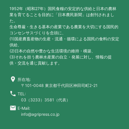
1952年（昭和27年）国民食糧の安定的な供給と日本の農林
業を育てることを目的に「日本農民新聞」は創刊されまし
た。
生命尊厳・生きる基本の産業である農業を大切にする国民的
コンセンサスづくりを念頭に、
(1)国産農畜産物の生産・流通・循環による国民の食料の安定
供給、
(2)日本の自然や豊かな生活環境の維持・構築、
(3)それを担う農林水産業の自立・発展に対し、情報の提
供・交流を通じ貢献します。
location_on
所在地:
〒101-0048 東京都千代田区神田司町2-21
call
TEL:
03（3233）3581（代表）
email
E-Mail:
info@agripress.co.jp