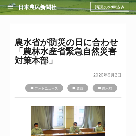
menu
日本農民新聞社
購読のお申込み
農水省が防災の日に合わせ
「農林水産省緊急自然災害
対策本部」
2020年9月2日
folder
フォトニュース
folder
農政
folder
農水省