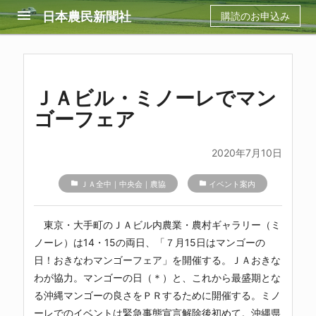
menu
日本農民新聞社
購読のお申込み
ＪＡビル・ミノーレでマン
ゴーフェア
2020年7月10日
folder
ＪＡ全中｜中央会｜農協
folder
イベント案内
東京・大手町のＪＡビル内農業・農村ギャラリー（ミ
ノーレ）は14・15の両日、「７月15日はマンゴーの
日！おきなわマンゴーフェア」を開催する。ＪＡおきな
わが協力。マンゴーの日（＊）と、これから最盛期とな
る沖縄マンゴーの良さをＰＲするために開催する。ミノ
ーレでのイベントは緊急事態宣言解除後初めて。沖縄県