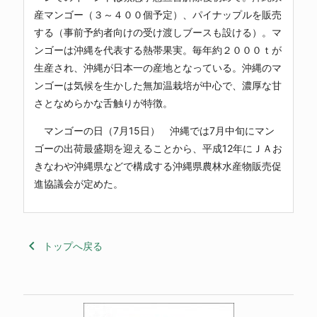
産マンゴー（３～４００個予定）、パイナップルを販売
する（事前予約者向けの受け渡しブースも設ける）。マ
ンゴーは沖縄を代表する熱帯果実。毎年約２０００ｔが
生産され、沖縄が日本一の産地となっている。沖縄のマ
ンゴーは気候を生かした無加温栽培が中心で、濃厚な甘
さとなめらかな舌触りが特徴。
マンゴーの日（7月15日） 沖縄では7月中旬にマン
ゴーの出荷最盛期を迎えることから、平成12年にＪＡお
きなわや沖縄県などで構成する沖縄県農林水産物販売促
進協議会が定めた。
keyboard_arrow_left
トップへ戻る