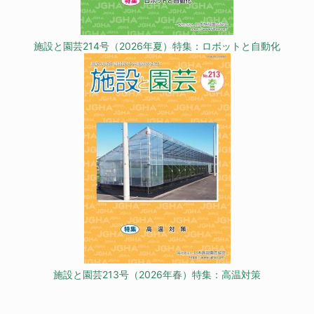
施設と園芸214号（2026年夏）特集：ロボットと自動化
施設と園芸213号（2026年春）特集：高温対策