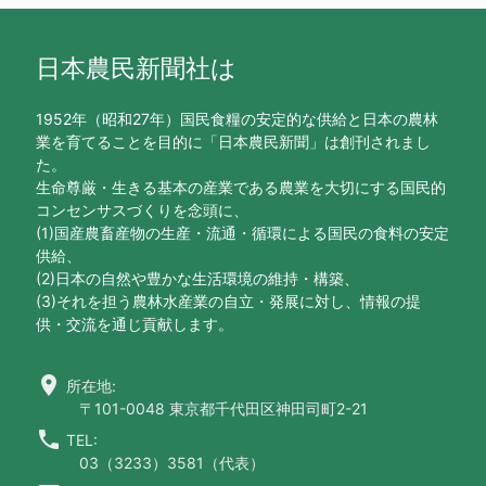
日本農民新聞社は
1952年（昭和27年）国民食糧の安定的な供給と日本の農林
業を育てることを目的に「日本農民新聞」は創刊されまし
た。
生命尊厳・生きる基本の産業である農業を大切にする国民的
コンセンサスづくりを念頭に、
(1)国産農畜産物の生産・流通・循環による国民の食料の安定
供給、
(2)日本の自然や豊かな生活環境の維持・構築、
(3)それを担う農林水産業の自立・発展に対し、情報の提
供・交流を通じ貢献します。
location_on
所在地:
〒101-0048 東京都千代田区神田司町2-21
call
TEL:
03（3233）3581（代表）