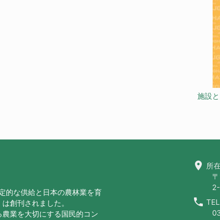
施設と
location_on
所在
〒
2-
安定的な供給と日本の農林業を育
call
TEL
」は創刊されました。
0
る農業を大切にする国民的コン