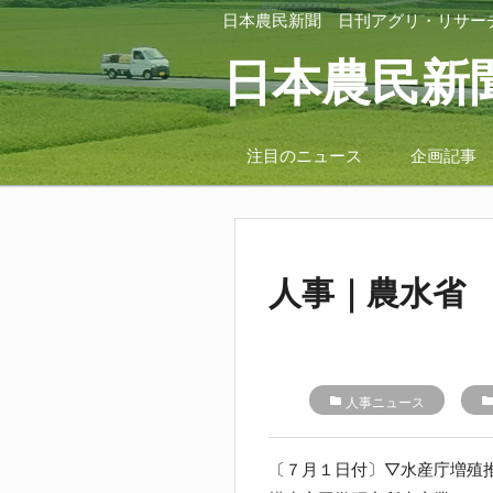
日本農民新聞
日刊アグリ・リサー
日本農民新
注目のニュース
企画記事
人事｜農水省
folder
人事ニュース
folde
〔７月１日付〕▽水産庁増殖