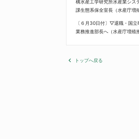
構水産工学研究所水産業シス
課生態系保全室長（水産庁増
〔６月30日付〕▽退職・国
業務推進部長へ（水産庁増殖
keyboard_arrow_left
トップへ戻る