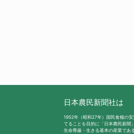
日本農民新聞社は
1952年（昭和27年）国民食糧の
てることを目的に「日本農民新聞
生命尊厳・生きる基本の産業であ