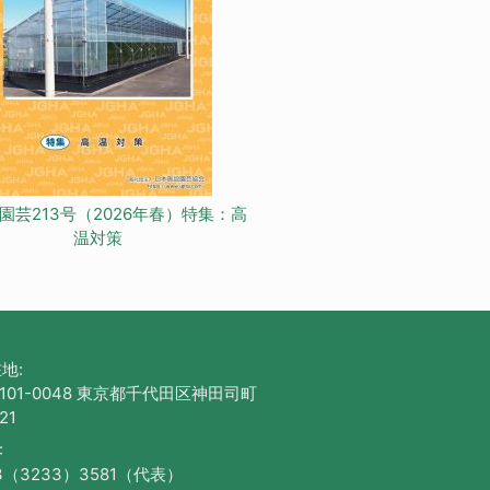
園芸213号（2026年春）特集：高
温対策
地:
101-0048 東京都千代田区神田司町
21
:
3（3233）3581（代表）