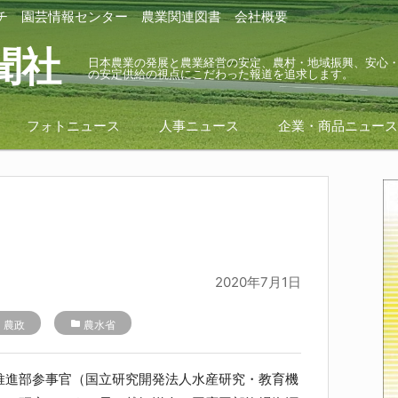
チ
園芸情報センター
農業関連図書
会社概要
聞社
日本農業の発展と農業経営の安定、農村・地域振興、安心
の安定供給の視点にこだわった報道を追求します。
フォトニュース
人事ニュース
企業・商品ニュー
2020年7月1日
r
農政
folder
農水省
推進部参事官（国立研究開発法人水産研究・教育機