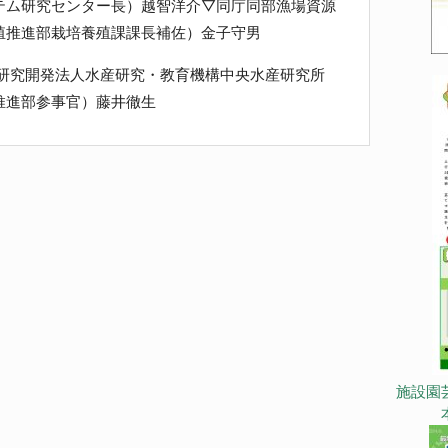
テム研究センター長）越智洋介▽同庁同部漁場資源
殖推進部栽培養殖課課長補佐）金子守男
立研究開発法人水産研究・教育機構中央水産研究所
推進部参事官）藤井徹生
施設園