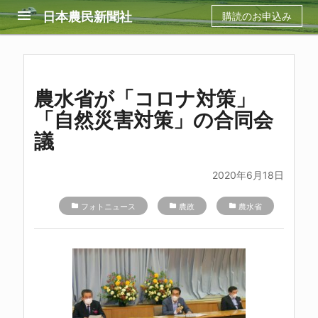
menu
日本農民新聞社
購読のお申込み
農水省が「コロナ対策」
「自然災害対策」の合同会
議
2020年6月18日
folder
フォトニュース
folder
農政
folder
農水省