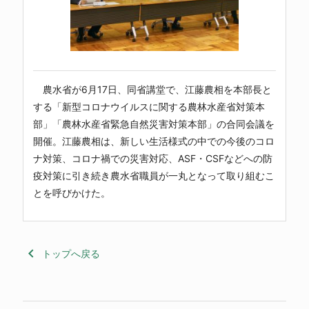
農水省が6月17日、同省講堂で、江藤農相を本部長と
する「新型コロナウイルスに関する農林水産省対策本
部」「農林水産省緊急自然災害対策本部」の合同会議を
開催。江藤農相は、新しい生活様式の中での今後のコロ
ナ対策、コロナ禍での災害対応、ASF・CSFなどへの防
疫対策に引き続き農水省職員が一丸となって取り組むこ
とを呼びかけた。
keyboard_arrow_left
トップへ戻る