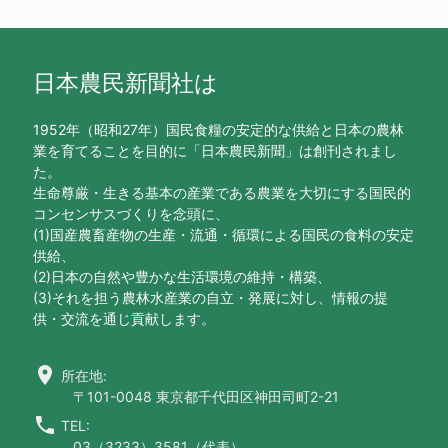
日本農民新聞社は
1952年（昭和27年）国民食糧の安定的な供給と日本の農林
業を育てることを目的に「日本農民新聞」は創刊されまし
た。
生命尊厳・生きる基本の産業である農業を大切にする国民的
コンセンサスづくりを念頭に、
(1)国産農畜産物の生産・流通・循環による国民の食料の安定
供給、
(2)日本の自然や豊かな生活環境の維持・構築、
(3)それを担う農林水産業の自立・発展に対し、情報の提
供・交流を通じ貢献します。
location_on
所在地:
〒101-0048 東京都千代田区神田司町2-21
call
TEL:
03（3233）3581（代表）