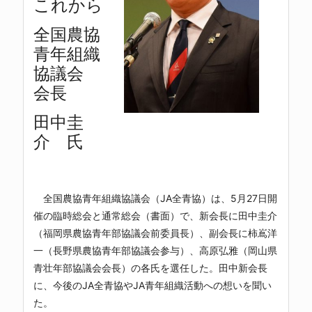
これから
全国農協
青年組織
協議会
会長
田中圭
介 氏
全国農協青年組織協議会（JA全青協）は、5月27日開
催の臨時総会と通常総会（書面）で、新会長に田中圭介
（福岡県農協青年部協議会前委員長）、副会長に柿嶌洋
一（長野県農協青年部協議会参与）、高原弘雅（岡山県
青壮年部協議会会長）の各氏を選任した。田中新会長
に、今後のJA全青協やJA青年組織活動への想いを聞い
た。