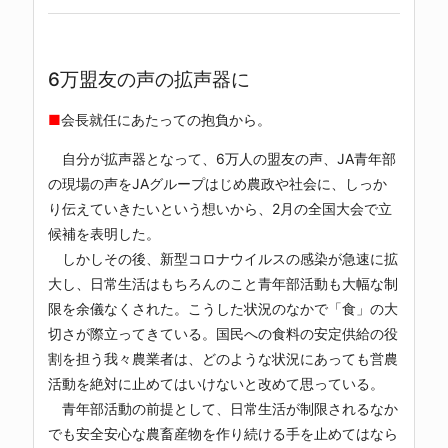
6万盟友の声の拡声器に
■
会長就任にあたっての抱負から。
自分が拡声器となって、6万人の盟友の声、JA青年部
の現場の声をJAグループはじめ農政や社会に、しっか
り伝えていきたいという想いから、2月の全国大会で立
候補を表明した。
しかしその後、新型コロナウイルスの感染が急速に拡
大し、日常生活はもちろんのこと青年部活動も大幅な制
限を余儀なくされた。こうした状況のなかで「食」の大
切さが際立ってきている。国民への食料の安定供給の役
割を担う我々農業者は、どのような状況にあっても営農
活動を絶対に止めてはいけないと改めて思っている。
青年部活動の前提として、日常生活が制限されるなか
でも安全安心な農畜産物を作り続ける手を止めてはなら