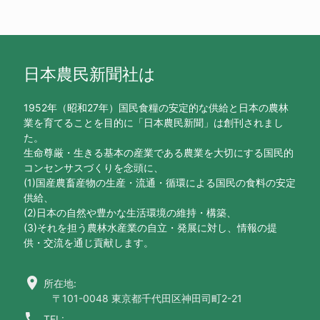
日本農民新聞社は
1952年（昭和27年）国民食糧の安定的な供給と日本の農林
業を育てることを目的に「日本農民新聞」は創刊されまし
た。
生命尊厳・生きる基本の産業である農業を大切にする国民的
コンセンサスづくりを念頭に、
(1)国産農畜産物の生産・流通・循環による国民の食料の安定
供給、
(2)日本の自然や豊かな生活環境の維持・構築、
(3)それを担う農林水産業の自立・発展に対し、情報の提
供・交流を通じ貢献します。
location_on
所在地:
〒101-0048 東京都千代田区神田司町2-21
call
TEL: