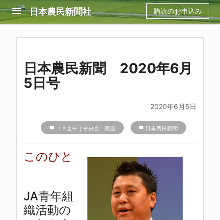
menu
日本農民新聞社
購読のお申込み
日本農民新聞 2020年6月
5日号
2020年6月5日
folder
ＪＡ全中｜中央会｜農協
folder
日本農民新聞
このひと
JA青年組
織活動の