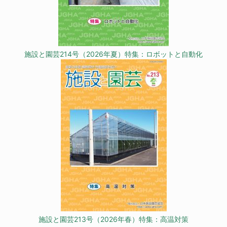
施設と園芸214号（2026年夏）特集：ロボットと自動化
施設と園芸213号（2026年春）特集：高温対策