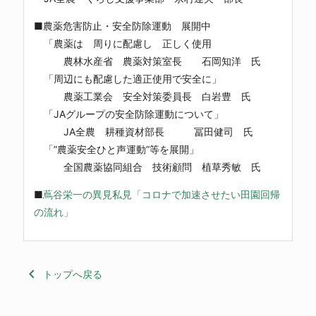
■農薬危害防止・安全防除運動 展開中
「農薬は 周りに配慮し 正しく使用
農林水産省 農薬対策室長 石岡知洋 氏
「周辺にも配慮した適正使用で安全に」
農薬工業会 安全対策委員長 白岩豊 氏
「JAグループの安全防除運動について」
JA全農 耕種資材部長 冨田健司 氏
「”農薬安全ひと声運動”等を展開」
全国農薬協同組合 技術顧問 植草秀敏 氏
■
蔦谷栄一の異見私見「コロナで加速させたい田園回帰
の流れ」
keyboard_arrow_left
トップへ戻る