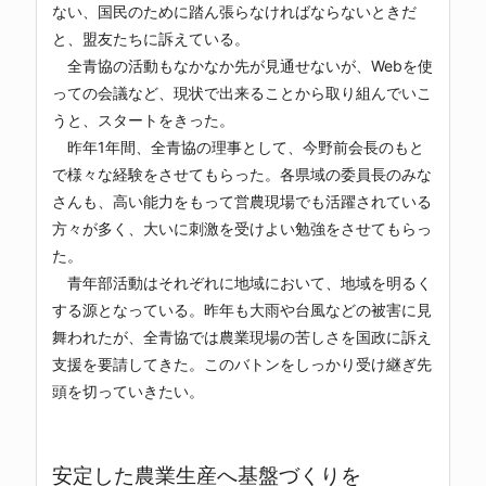
ない、国民のために踏ん張らなければならないときだ
と、盟友たちに訴えている。
全青協の活動もなかなか先が見通せないが、Webを使
っての会議など、現状で出来ることから取り組んでいこ
うと、スタートをきった。
昨年1年間、全青協の理事として、今野前会長のもと
で様々な経験をさせてもらった。各県域の委員長のみな
さんも、高い能力をもって営農現場でも活躍されている
方々が多く、大いに刺激を受けよい勉強をさせてもらっ
た。
青年部活動はそれぞれに地域において、地域を明るく
する源となっている。昨年も大雨や台風などの被害に見
舞われたが、全青協では農業現場の苦しさを国政に訴え
支援を要請してきた。このバトンをしっかり受け継ぎ先
頭を切っていきたい。
安定した農業生産へ基盤づくりを