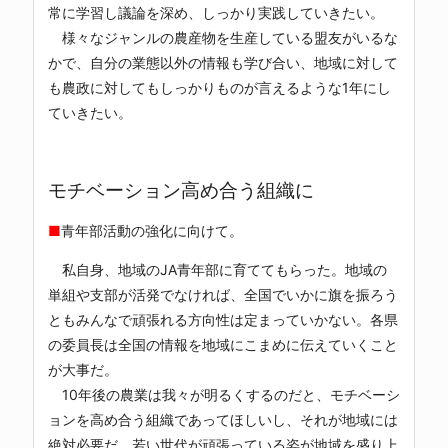
常に学習し議論を深め、しっかり実践していきたい。
様々なジャンルの農産物を生産している盟友がいるな
かで、自分の業態以外の情報も学び合い、地域に対して
も農政に対してもしっかりものが言えるような1年にし
ていきたい。
モチベーション高め合う組織に
■
青年部活動の強化に向けて。
私自身、地域のJA青年部に育ててもらった。地域の
単組や支部が活発でなければ、全国でいかに旗を振ろう
ともみんなで頑張れる方向性は定まっていかない。各県
の委員長は全国の情報を地域にこまめに伝えていくこと
が大事だ。
10年後の農業は我々が明るくするのだと、モチベーシ
ョンを高め合う組織であってほしいし、それが地域には
絶対必要だ。若い世代が頑張っている姿が地域を盛り上