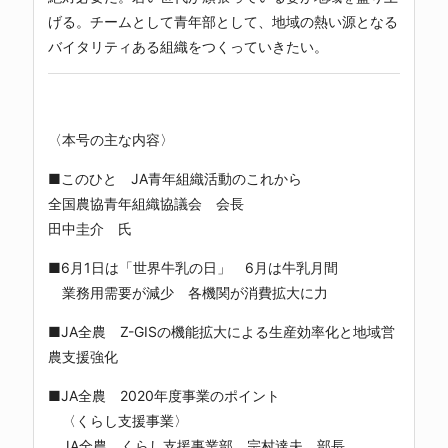
げる。チームとして青年部として、地域の熱い源となる
バイタリティある組織をつくっていきたい。
〈本号の主な内容〉
■このひと JA青年組織活動のこれから
全国農協青年組織協議会 会長
田中圭介 氏
■6月1日は「世界牛乳の日」 6月は牛乳月間
業務用需要が減少 各機関が消費拡大に力
■JA全農 Z-GISの機能拡大による生産効率化と地域営
農支援強化
■JA全農 2020年度事業のポイント
〈くらし支援事業〉
JA全農 くらし支援事業部 宗村達夫 部長