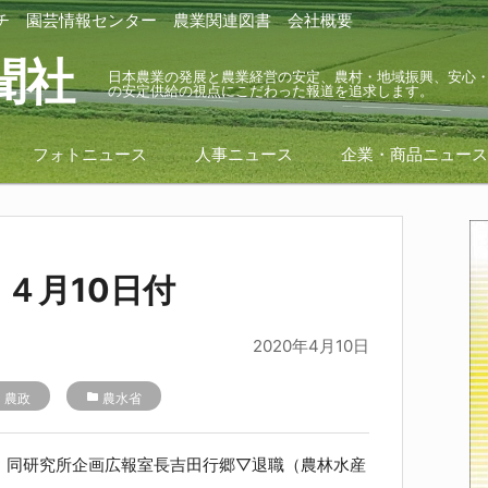
チ
園芸情報センター
農業関連図書
会社概要
聞社
日本農業の発展と農業経営の安定、農村・地域振興、安心
の安定供給の視点にこだわった報道を追求します。
フォトニュース
人事ニュース
企業・商品ニュー
４月10日付
2020年4月10日
r
農政
folder
農水省
同研究所企画広報室長吉田行郷▽退職（農林水産