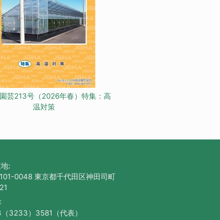
園芸213号（2026年春）特集：高
温対策
地:
101-0048 東京都千代田区神田司町
21
:
3（3233）3581（代表）