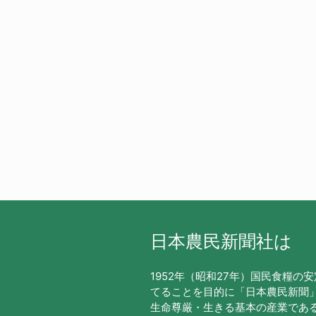
日本農民新聞社は
1952年（昭和27年）国民食糧の
てることを目的に「日本農民新聞
生命尊厳・生きる基本の産業であ