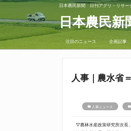
日本農民新聞
日刊アグリ・リサー
日本農民新
注目のニュース
企画記事
人事｜農水省＝
folder
人事ニュース
folde
▽農林水産政策研究所次長、