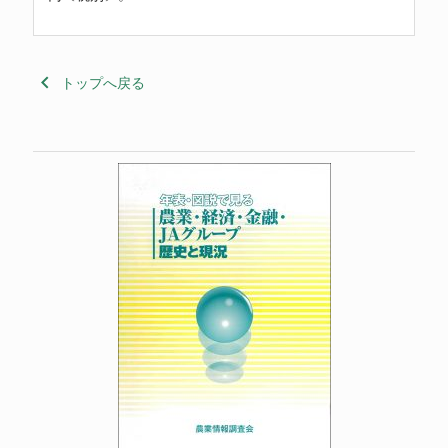
keyboard_arrow_left
トップへ戻る