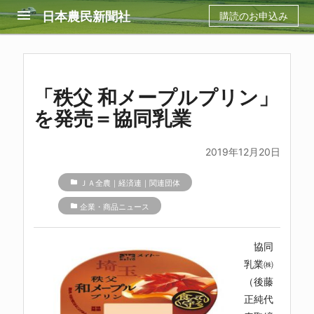
menu
日本農民新聞社
購読のお申込み
「秩父 和メープルプリン」
を発売＝協同乳業
2019年12月20日
folder
ＪＡ全農｜経済連｜関連団体
folder
企業・商品ニュース
協同
乳業㈱
（後藤
正純代