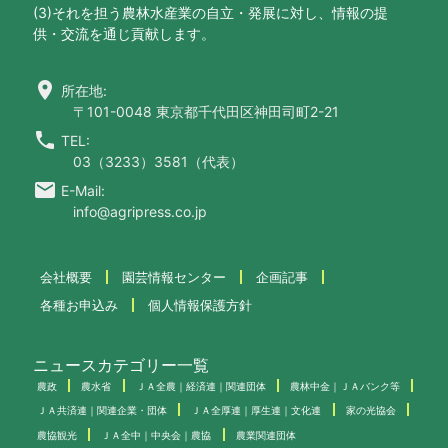
(3)それを担う農林水産業の自立・発展に対し、情報の提
供・交流を通じ貢献します。
location_on
所在地:
〒101-0048 東京都千代田区神田司町2-21
call
TEL:
03（3233）3581（代表）
email
E-Mail:
info@agripress.co.jp
会社概要
園芸情報センター
企画記事
各種お申込み
個人情報保護方針
ニュースカテゴリー一覧
農政
農水省
ＪＡ全農｜経済連｜関連団体
農林中金｜ＪＡバンク等
ＪＡ共済連｜関連企業・団体
ＪＡ全厚連｜厚生連｜文化連
家の光協会
農協観光
ＪＡ全中｜中央会｜農協
農業関連団体