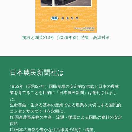
施設と園芸213号（2026年春）特集：高温対策
日本農民新聞社は
1952年（昭和27年）国民食糧の安定的な供給と日本の農林
業を育てることを目的に「日本農民新聞」は創刊されまし
た。
生命尊厳・生きる基本の産業である農業を大切にする国民的
コンセンサスづくりを念頭に、
(1)国産農畜産物の生産・流通・循環による国民の食料の安定
供給、
(2)日本の自然や豊かな生活環境の維持・構築、