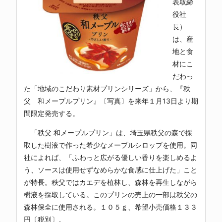
表取締
役社
長）
は、産
地と食
材にこ
だわっ
た「地域のこだわり素材プリンシリーズ」から、『秩
父 和メープルプリン』〔写真〕を来年１月13日より期
間限定発売する。
「秩父 和メープルプリン」は、埼玉県秩父の森で採
取した樹液で作った希少なメープルシロップを使用。同
社によれば、「ふわっと広がる優しい香りを楽しめるよ
う、ソースは使用せずなめらかな食感に仕上げた」こと
が特長。秩父ではカエデを植林し、森林を再生しながら
樹液を採取している。このプリンの売上の一部は秩父の
森林保全に使用される。１０５ｇ、希望小売価格１３３
円〔税別〕。