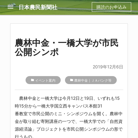
menu
日本農民新聞社
購読のお申込み
農林中金・一橋大学が市民
公開シンポ
2019年12月6日
folder
イベント案内
folder
農林中金｜ＪＡバンク等
農林中金
と
一橋大学
は今月12日と19日、いずれも15
時15分から
一橋大学
国立西キャンパス本館31
番教室で市民公開のミニ・シンポジウムを開く。
農林中
金
が取り組む寄附講座の一つで、
一橋大学
での「自然資
源経済論」プロジェクトを市民公開シンポジウムの形で
行うもの。