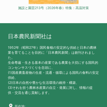
施設と園芸213号（2026年春）特集：高温対策
日本農民新聞社は
1952年（昭和27年）国民食糧の安定的な供給と日本の農林
業を育てることを目的に「日本農民新聞」は創刊されまし
た。
生命尊厳・生きる基本の産業である農業を大切にする国民的
コンセンサスづくりを念頭に、
(1)国産農畜産物の生産・流通・循環による国民の食料の安定
供給、
(2)日本の自然や豊かな生活環境の維持・構築、
(3)それを担う農林水産業の自立・発展に対し、情報の提
供・交流を通じ貢献します。
location_on
所在地: