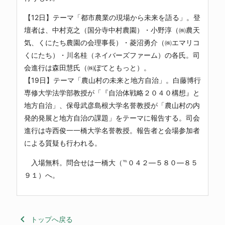
【12日】テーマ「都市農業の現場から未来を語る」。登
壇者は、中村克之（国分寺中村農園）・小野淳（㈱農天
気、くにたち農園の会理事長）・菱沼勇介（㈱エマリコ
くにたち）・川名桂（ネイバーズファーム）の各氏。司
会進行は森田慧氏（㈱ぽてともっと）。
【19日】テーマ「農山村の未来と地方自治」。白藤博行
専修大学法学部教授が「『自治体戦略２０４０構想』と
地方自治」、保母武彦島根大学名誉教授が「農山村の内
発的発展と地方自治の課題」をテーマに報告する。司会
進行は寺西俊一一橋大学名誉教授。報告者と会場参加者
による質疑も行われる。
入場無料。問合せは
一橋大
（℡０４２―５８０―８５
９１）へ。
keyboard_arrow_left
トップへ戻る