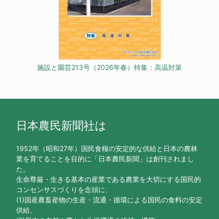
施設と園芸213号（2026年春）特集：高温対策
日本農民新聞社は
1952年（昭和27年）国民食糧の安定的な供給と日本の農林
業を育てることを目的に「日本農民新聞」は創刊されまし
た。
生命尊厳・生きる基本の産業である農業を大切にする国民的
コンセンサスづくりを念頭に、
(1)国産農畜産物の生産・流通・循環による国民の食料の安定
供給、