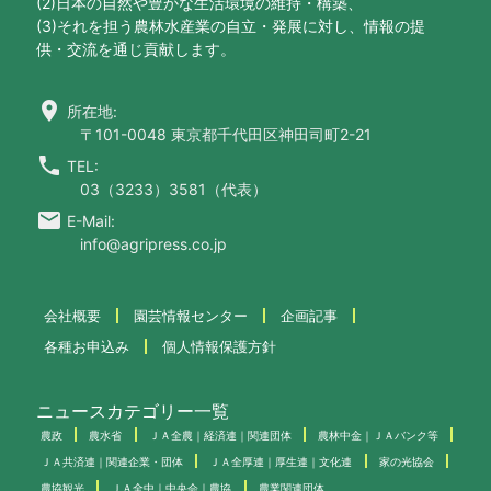
(2)日本の自然や豊かな生活環境の維持・構築、
(3)それを担う農林水産業の自立・発展に対し、情報の提
供・交流を通じ貢献します。
location_on
所在地:
〒101-0048 東京都千代田区神田司町2-21
call
TEL:
03（3233）3581（代表）
email
E-Mail:
info@agripress.co.jp
会社概要
園芸情報センター
企画記事
各種お申込み
個人情報保護方針
ニュースカテゴリー一覧
農政
農水省
ＪＡ全農｜経済連｜関連団体
農林中金｜ＪＡバンク等
ＪＡ共済連｜関連企業・団体
ＪＡ全厚連｜厚生連｜文化連
家の光協会
農協観光
ＪＡ全中｜中央会｜農協
農業関連団体