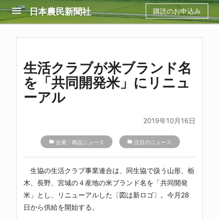
menu
日本農民新聞社
購読のお申込み
生活クラブが米ブランド名
を「共同開発米」にリニュ
ーアル
2019年10月16日
folder
企業・商品ニュース
folder
注目のニュース
生協の生活クラブ事業連合は、同生協で扱う山形、栃
木、長野、宮城の４産地の米ブランド名を「共同開発
米」とし、リニューアルした〔図は新ロゴ〕。今月28
日から供給を開始する。