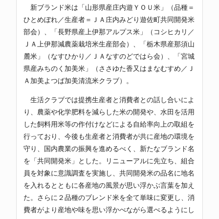
新ブランド米は「山形県産庄内遊ＹＯＵ米」（品種＝
ひとめぼれ／生産者＝ＪＡ庄内みどり遊佐町共同開発米
部会）、「長野県産上伊那アルプス米」（コシヒカリ／
ＪＡ上伊那減農薬栽培米生産部会）、「栃木県産那須山
麓米」（なすひかり／ＪＡなすのどではら会）、「宮城
県産みちのく加美米」（ささゆた香又はまなむすめ／Ｊ
Ａ加美よつば加美清流米クラブ）。
生活クラブでは提携生産者と消費者との話し合いによ
り、農薬や化学肥料を減らした米の開発や、水田を活用
した飼料用米等の作付けなどによる自給率向上の取組を
行っており、今後も生産者と消費者が共に産地の環境を
守り、国内農業の振興を進めるべく、新たなブランド名
を「共同開発米」とした。リニューアルに先立ち、組合
員を対象に意識調査を実施し、共同開発米の品名に地名
を入れるとともに各産地の風景が思い浮かぶ言葉を加え
た。さらに２品種のブレンド米を全て単味に変更し、消
費者がより産地や味を思い浮かべながら選べるようにし