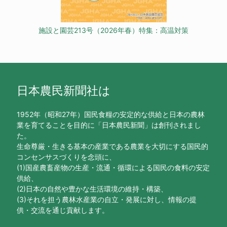
施設と園芸213号（2026年春）特集：高温対策
日本農民新聞社は
1952年（昭和27年）国民食糧の安定的な供給と日本の農林
業を育てることを目的に「日本農民新聞」は創刊されまし
た。
生命尊厳・生きる基本の産業である農業を大切にする国民的
コンセンサスづくりを念頭に、
(1)国産農畜産物の生産・流通・循環による国民の食料の安定
供給、
(2)日本の自然や豊かな生活環境の維持・構築、
(3)それを担う農林水産業の自立・発展に対し、情報の提
供・交流を通じ貢献します。