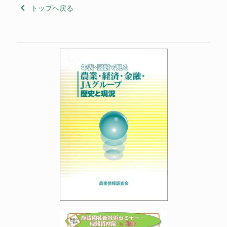
keyboard_arrow_left
トップへ戻る