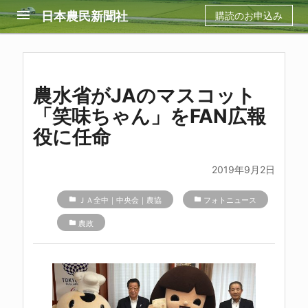
menu
日本農民新聞社
購読のお申込み
農水省がJAのマスコット
「笑味ちゃん」をFAN広報
役に任命
2019年9月2日
folder
ＪＡ全中｜中央会｜農協
folder
フォトニュース
folder
農政