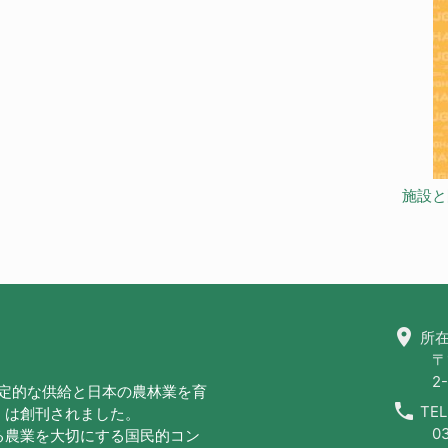
施設と
location_on
所在
〒
2-
安定的な供給と日本の農林業を育
call
TEL
」は創刊されました。
0
る農業を大切にする国民的コン