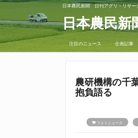
日本農民新聞
日刊アグリ・リサー
日本農民新
注目のニュース
企画記事
農研機構の千
抱負語る
folder
フォトニュース