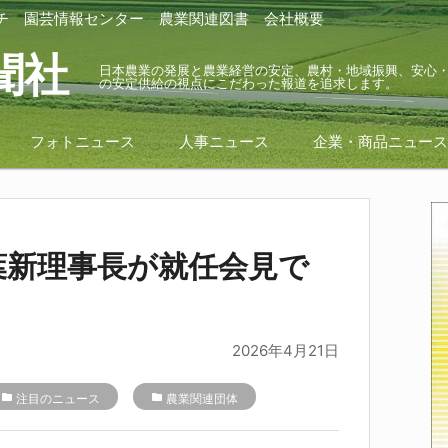
チ
園芸情報センター
農業関連図書
会社概要
聞社
日本農業の発展と農業経営の安定、農村・地域振興、安心
の安定供給の視点にこだわった報道を追求します。
フォトニュース
人事ニュース
企業・商品ニュー
葉新理事長が就任会見で
2026年4月21日
folder
注目のニュース
folder
農業関連団体