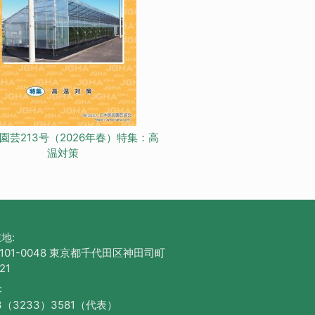
園芸213号（2026年春）特集：高
温対策
地:
101-0048 東京都千代田区神田司町
21
:
3（3233）3581（代表）