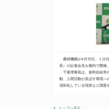
農研機構が4月15日、１日
長）の記者会見を都内で開催
千葉理事長は、食料自給率の
動、人間活動が及ぼす環境へ
深刻化している現状など課題
keyboard_arrow_left
トップへ戻る