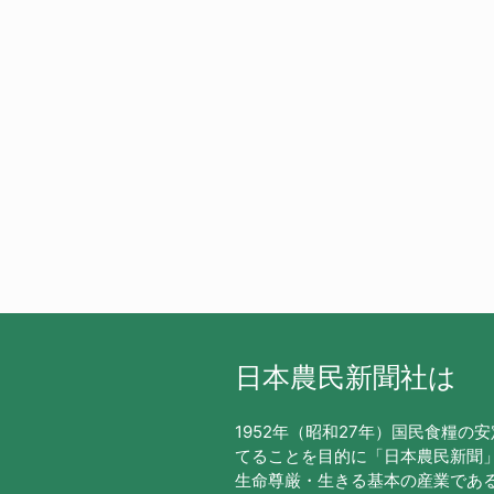
日本農民新聞社は
1952年（昭和27年）国民食糧の
てることを目的に「日本農民新聞
生命尊厳・生きる基本の産業であ