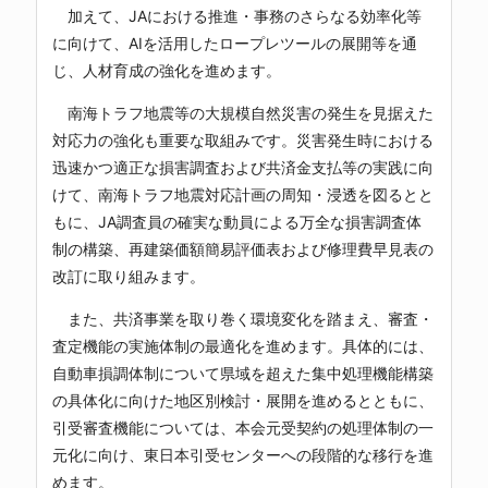
加えて、JAにおける推進・事務のさらなる効率化等
に向けて、AIを活用したロープレツールの展開等を通
じ、人材育成の強化を進めます。
南海トラフ地震等の大規模自然災害の発生を見据えた
対応力の強化も重要な取組みです。災害発生時における
迅速かつ適正な損害調査および共済金支払等の実践に向
けて、南海トラフ地震対応計画の周知・浸透を図るとと
もに、JA調査員の確実な動員による万全な損害調査体
制の構築、再建築価額簡易評価表および修理費早見表の
改訂に取り組みます。
また、共済事業を取り巻く環境変化を踏まえ、審査・
査定機能の実施体制の最適化を進めます。具体的には、
自動車損調体制について県域を超えた集中処理機能構築
の具体化に向けた地区別検討・展開を進めるとともに、
引受審査機能については、本会元受契約の処理体制の一
元化に向け、東日本引受センターへの段階的な移行を進
めます。