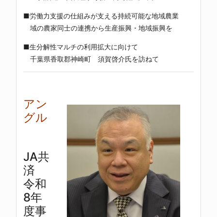
■労働力支援の仕組みが支える持続可能な地域農業
域の農家同士の連携から生産振興・地域振興を
■生分解性マルチの利用拡大に向けて
千葉県香取郡神崎町 須賀啓介氏を訪ねて
アン
グル
JA共
済
令和
8年
度事