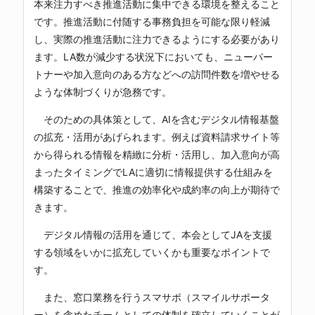
本来注力すべき推進活動に集中できる環境を整えること
です。推進活動に付随する事務負担を可能な限り軽減
し、実際の推進活動に注力できるようにする必要があり
ます。LA数が減少する状況下においても、ニューパー
トナーや加入意向のある方などへの訪問件数を増やせる
ような体制づくりが急務です。
そのための具体策として、AIを含むデジタル情報基盤
の拡充・活用があげられます。例えば資料請求サイト等
から得られる情報を精緻に分析・活用し、加入意向が高
まったタイミングでLAに適切に情報提供する仕組みを
構築することで、推進の効率化や成約率の向上が期待で
きます。
デジタル情報の活用を通じて、本会としてJAを支援
する領域をいかに拡充していくかも重要なポイントで
す。
また、窓口業務を行うスマサポ（スマイルサポータ
ー）を含めたチームとしての体制を確立していくことが