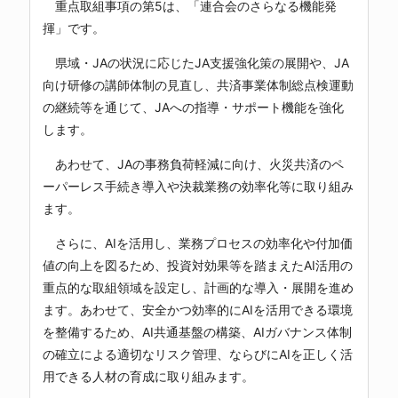
重点取組事項の第5は、「連合会のさらなる機能発
揮」です。
県域・JAの状況に応じたJA支援強化策の展開や、JA
向け研修の講師体制の見直し、共済事業体制総点検運動
の継続等を通じて、JAへの指導・サポート機能を強化
します。
あわせて、JAの事務負荷軽減に向け、火災共済のペ
ーパーレス手続き導入や決裁業務の効率化等に取り組み
ます。
さらに、AIを活用し、業務プロセスの効率化や付加価
値の向上を図るため、投資対効果等を踏まえたAI活用の
重点的な取組領域を設定し、計画的な導入・展開を進め
ます。あわせて、安全かつ効率的にAIを活用できる環境
を整備するため、AI共通基盤の構築、AIガバナンス体制
の確立による適切なリスク管理、ならびにAIを正しく活
用できる人材の育成に取り組みます。