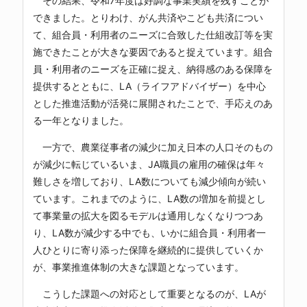
その結果、令和7年度は好調な事業実績を残すことが
できました。とりわけ、がん共済やこども共済につい
て、組合員・利用者のニーズに合致した仕組改訂等を実
施できたことが大きな要因であると捉えています。組合
員・利用者のニーズを正確に捉え、納得感のある保障を
提供するとともに、LA（ライフアドバイザー）を中心
とした推進活動が活発に展開されたことで、手応えのあ
る一年となりました。
一方で、農業従事者の減少に加え日本の人口そのもの
が減少に転じているいま、JA職員の雇用の確保は年々
難しさを増しており、LA数についても減少傾向が続い
ています。これまでのように、LA数の増加を前提とし
て事業量の拡大を図るモデルは通用しなくなりつつあ
り、LA数が減少する中でも、いかに組合員・利用者一
人ひとりに寄り添った保障を継続的に提供していくか
が、事業推進体制の大きな課題となっています。
こうした課題への対応として重要となるのが、LAが