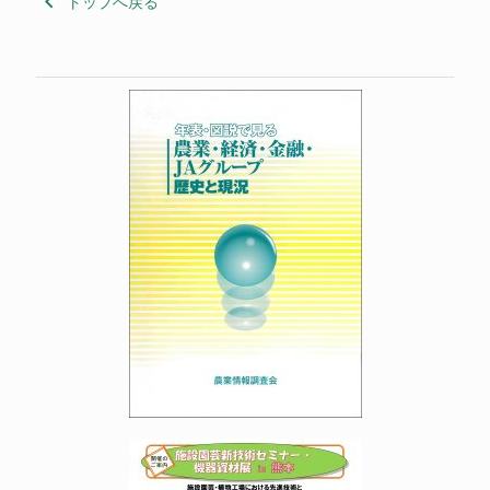
keyboard_arrow_left
トップへ戻る