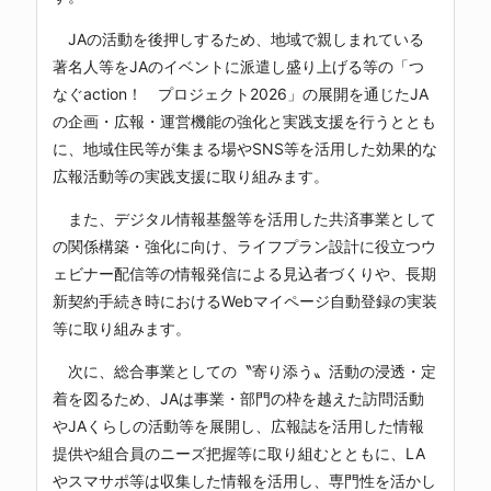
JAの活動を後押しするため、地域で親しまれている
著名人等をJAのイベントに派遣し盛り上げる等の「つ
なぐaction！ プロジェクト2026」の展開を通じたJA
の企画・広報・運営機能の強化と実践支援を行うととも
に、地域住民等が集まる場やSNS等を活用した効果的な
広報活動等の実践支援に取り組みます。
また、デジタル情報基盤等を活用した共済事業として
の関係構築・強化に向け、ライフプラン設計に役立つウ
ェビナー配信等の情報発信による見込者づくりや、長期
新契約手続き時におけるWebマイページ自動登録の実装
等に取り組みます。
次に、総合事業としての〝寄り添う〟活動の浸透・定
着を図るため、JAは事業・部門の枠を越えた訪問活動
やJAくらしの活動等を展開し、広報誌を活用した情報
提供や組合員のニーズ把握等に取り組むとともに、LA
やスマサポ等は収集した情報を活用し、専門性を活かし