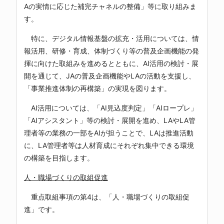
Aの実情に応じた補完チャネルの整備」等に取り組みま
す。
特に、デジタル情報基盤の拡充・活用については、情
報活用、研修・育成、体制づくり等の普及企画機能の発
揮に向けた取組みを進めるとともに、AI活用の検討・展
開を通じて、JAの普及企画機能やLAの活動を支援し、
「事業推進体制の再構築」の実現を図ります。
AI活用については、「AI見込度判定」「AIロープレ」
「AIアシスタント」等の検討・展開を進め、LAやLA管
理者等の業務の一部をAIが担うことで、LAは推進活動
に、LA管理者等は人材育成にそれぞれ集中できる環境
の構築を目指します。
人・職場づくりの取組促進
重点取組事項の第4は、「人・職場づくりの取組促
進」です。