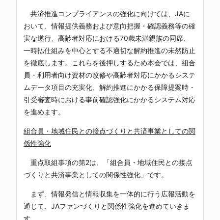
共済推進コンプライアンスの強化に向けては、JAに
おいて、情報提供義務および意向把握・確認義務等の確
実な遂行、高齢者対応における70歳未満親族の同席、
一時払仕組みを中心とする不適切な解約推進の未然防止
を徹底します。これらを後押しするため本会では、組合
員・利用者向け資材の改修や高齢者対応にかかるシステ
ムデータ項目の充実化、解約推進にかかる保障提案時・
引受審査時における事前確認強化にかかるシステム対応
を進めます。
組合員・地域住民との接点づくりと共済事業としての関
係性強化
重点取組事項の第2は、「組合員・地域住民との接点
づくりと共済事業としての関係性強化」です。
まず、情報発信と情報収集を一体的に行う広報活動を
通じて、JAファンづくりと関係性強化を進めていきま
す。