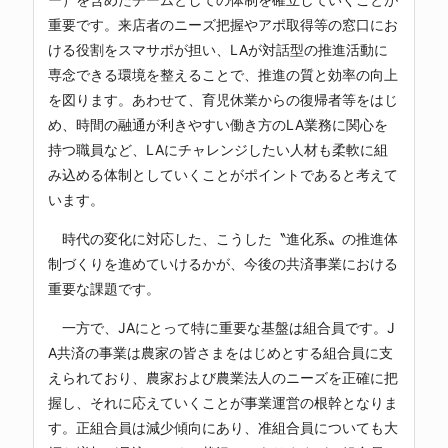
重要です。来店者のニーズ把握やアポ取得等の窓口にお
ける役割をスマサポが担い、LAが対話型の推進活動に
専念できる環境を整えることで、推進の質と効率の向上
を図ります。あわせて、育児休業からの復帰者等をはじ
め、時間の融通が利きやすい働き方のLA業務に関心を
持つ職員など、LAにチャレンジしたい人材も柔軟に組
み込める体制としていくことがポイントであると考えて
います。
時代の変化に対応した、こうした〝進化系〟の推進体
制づくりを進めていけるかが、今後の共済事業における
重要な課題です。
一方で、JAにとって特に重要な基盤は組合員です。J
A共済の事業は農家の皆さまをはじめとする組合員に支
えられており、農家および農業法人のニーズを正確に把
握し、それに応えていくことが事業運営の根幹となりま
す。正組合員は減少傾向にあり、准組合員についても大