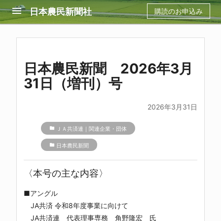
menu
日本農民新聞社
購読のお申込み
日本農民新聞 2026年3月
31日（増刊）号
2026年3月31日
folder
ＪＡ共済連｜関連企業・団体
folder
日本農民新聞
〈本号の主な内容〉
■アングル
JA共済 令和8年度事業に向けて
JA共済連 代表理事専務 角野隆宏 氏