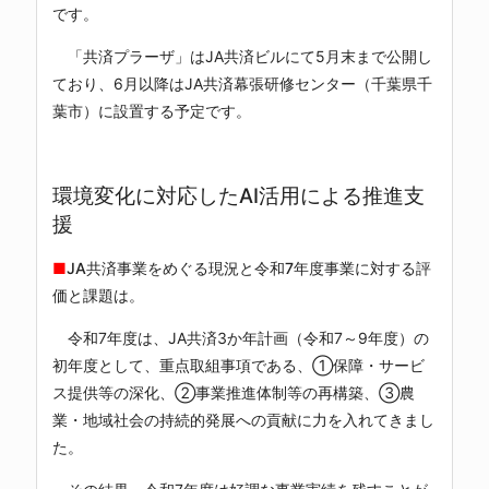
です。
「共済プラーザ」はJA共済ビルにて5月末まで公開し
ており、6月以降はJA共済幕張研修センター（千葉県千
葉市）に設置する予定です。
環境変化に対応したAI活用による推進支
援
■
JA共済事業をめぐる現況と令和7年度事業に対する評
価と課題は。
令和7年度は、JA共済3か年計画（令和7～9年度）の
初年度として、重点取組事項である、①保障・サービ
ス提供等の深化、②事業推進体制等の再構築、③農
業・地域社会の持続的発展への貢献に力を入れてきまし
た。