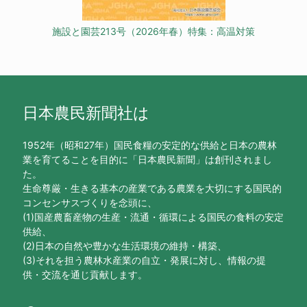
施設と園芸213号（2026年春）特集：高温対策
日本農民新聞社は
1952年（昭和27年）国民食糧の安定的な供給と日本の農林
業を育てることを目的に「日本農民新聞」は創刊されまし
た。
生命尊厳・生きる基本の産業である農業を大切にする国民的
コンセンサスづくりを念頭に、
(1)国産農畜産物の生産・流通・循環による国民の食料の安定
供給、
(2)日本の自然や豊かな生活環境の維持・構築、
(3)それを担う農林水産業の自立・発展に対し、情報の提
供・交流を通じ貢献します。