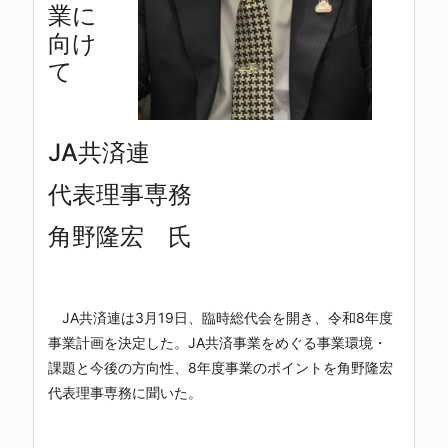
業に
向け
て
JA共済連
代表理事専務
角野隆宏 氏
JA共済連は3月19日、臨時総代会を開き、令和8年度
事業計画を決定した。JA共済事業をめぐる事業環境・
課題と今後の方向性、8年度事業のポイントを角野隆宏
代表理事専務に聞いた。