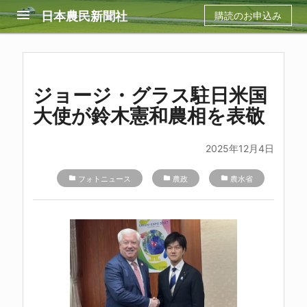
menu
日本農民新聞社
購読のお申込み
ジョージ・グラス駐日米国
大使が鈴木憲和農相を表敬
2025年12月4日
folder
フォトニュース
folder
農政
folder
農水省