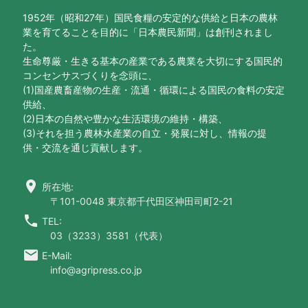
1952年（昭和27年）国民食糧の安定的な供給と日本の農林
業を育てることを目的に「日本農民新聞」は創刊されまし
た。
生命尊厳・生きる基本の産業である農業を大切にする国民的
コンセンサスづくりを念頭に、
(1)国産農畜産物の生産・流通・循環による国民の食料の安定
供給、
(2)日本の自然や豊かな生活環境の維持・構築、
(3)それを担う農林水産業の自立・発展に対し、情報の提
供・交流を通じ貢献します。
location_on
所在地:
〒101-0048 東京都千代田区神田司町2-21
call
TEL:
03（3233）3581（代表）
email
E-Mail:
info@agripress.co.jp