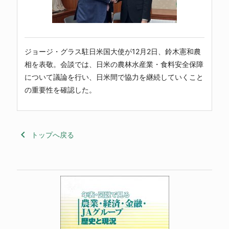
ジョージ・グラス駐日米国大使が12月2日、鈴木憲和農
相を表敬。会談では、日米の農林水産業・食料安全保障
について議論を行い、日米間で協力を継続していくこと
の重要性を確認した。
keyboard_arrow_left
トップへ戻る