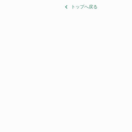
keyboard_arrow_left
トップへ戻る