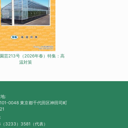
園芸213号（2026年春）特集：高
温対策
地:
101-0048 東京都千代田区神田司町
21
:
3（3233）3581（代表）