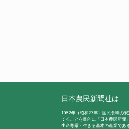
日本農民新聞社は
1952年（昭和27年）国民食糧の
てることを目的に「日本農民新聞
生命尊厳・生きる基本の産業であ