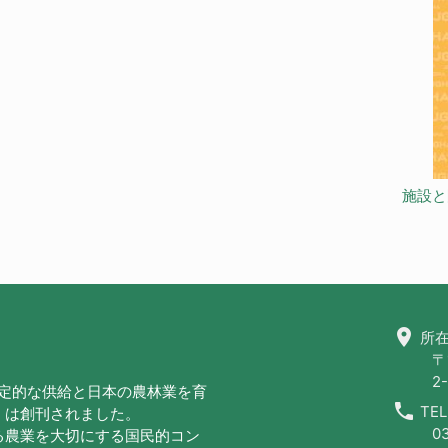
施設と
location_on
所在
〒
2-
安定的な供給と日本の農林業を育
call
TEL
」は創刊されました。
0
る農業を大切にする国民的コン