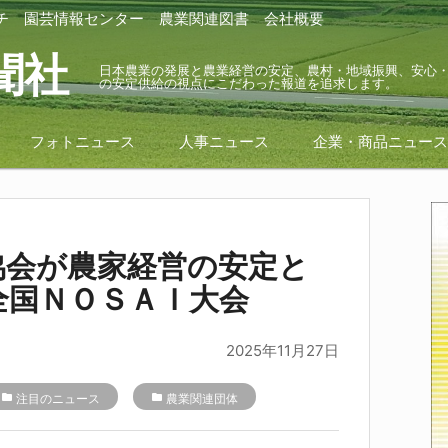
チ
園芸情報センター
農業関連図書
会社概要
聞社
日本農業の発展と農業経営の安定、農村・地域振興、安心
の安定供給の視点にこだわった報道を追求します。
フォトニュース
人事ニュース
企業・商品ニュー
協会が農家経営の安定と
全国ＮＯＳＡＩ大会
2025年11月27日
folder
注目のニュース
folder
農業関連団体