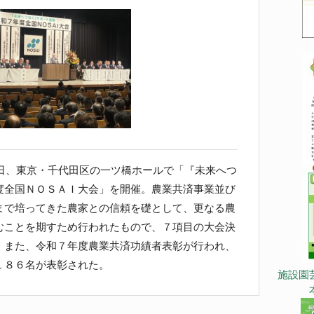
6日、東京・千代田区の一ツ橋ホールで「『未来へつ
度全国ＮＯＳＡＩ大会」を開催。農業共済事業並び
まで培ってきた農家との信頼を礎として、更なる農
むことを期すため行われたもので、７項目の大会決
。また、令和７年度農業共済功績者表彰が行われ、
１８６名が表彰された。
施設園