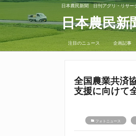
日本農民新聞
日刊アグリ・リサー
日本農民新
注目のニュース
企画記事
全国農業共済
支援に向けて
folder
フォトニュース