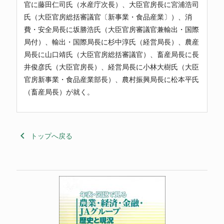
官に藤田仁司氏（水産庁次長）、大臣官房長に宮浦浩司
氏（大臣官房総括審議官〔新事業・食品産業〕）、消
費・安全局長に坂勝浩氏（大臣官房審議官兼輸出・国際
局付）、輸出・国際局長に杉中淳氏（経営局長）、農産
局長に山口靖氏（大臣官房総括審議官）、畜産局長に長
井俊彦氏（大臣官房長）、経営局長に小林大樹氏（大臣
官房新事業・食品産業部長）、農村振興局長に松本平氏
（畜産局長）が就く。
keyboard_arrow_left
トップへ戻る