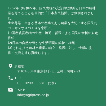
1952年（昭和27年）国民食糧の安定的な供給と日本の農林
業を育てることを目的に「日本農民新聞」は創刊されまし
た。
生命尊厳・生きる基本の産業である農業を大切にする国民的
コンセンサスづくりを念頭に、
(1)国産農畜産物の生産・流通・循環による国民の食料の安定
供給、
(2)日本の自然や豊かな生活環境の維持・構築、
(3)それを担う農林水産業の自立・発展に対し、情報の提
供・交流を通じ貢献します。
location_on
所在地:
〒101-0048 東京都千代田区神田司町2-21
call
TEL:
03（3233）3581（代表）
email
E-Mail:
info@agripress.co.jp