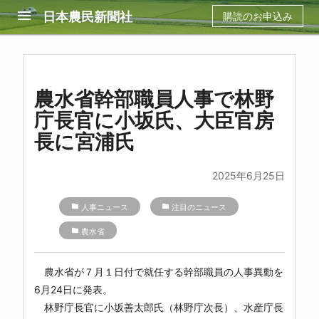
menu
日本農民新聞社
購読のお申込み
農水省幹部職員人事で林野
庁長官に小坂氏、大臣官房
長に宮浦氏
2025年6月25日
folder
人事ニュース
folder
注目のニュース
folder
農水省
農水省が７月１日付で就任する幹部職員の人事異動を
6月24日に発表。
林野庁長官に小坂善太郎氏（林野庁次長）、水産庁長