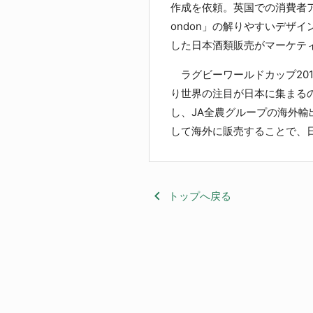
作成を依頼。英国での消費者アンケート
ondon」の解りやすいデザ
した日本酒類販売がマーケテ
ラグビーワールドカップ201
り世界の注目が日本に集まる
し、JA全農グループの海外
して海外に販売することで、
keyboard_arrow_left
トップへ戻る