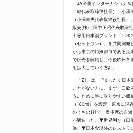
JA全農インターナショナル(
二郎代表取締役社長）、小澤酒
（小澤幹夫代表取締役社長）
販売(株)（田中正昭代表取締
出専用日本酒ブランド「TOKY
（ゼットワン）」を共同開発
から東京の姉妹都市である英
で販売を開始し、今後欧州各
を拡大していく方針。
「Z1」は、〝まったく日本
ことがない方に、まず一口飲
う〟ために手に取りやすい価
（180ml）を設定、東京に現
のうちの1社で、奥多摩の自然
が醸造した。▼世界利き（口
修、▼日本食以外のレストラ