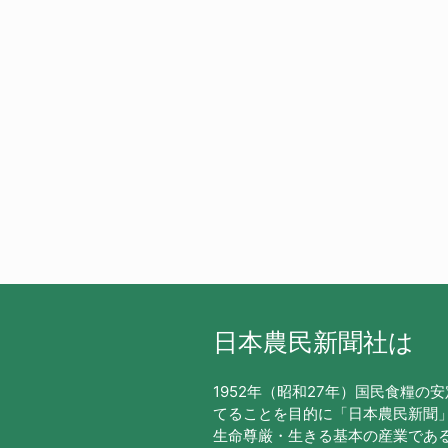
日本農民新聞社は
1952年（昭和27年）国民食糧の
てることを目的に「日本農民新聞
生命尊厳・生きる基本の産業であ