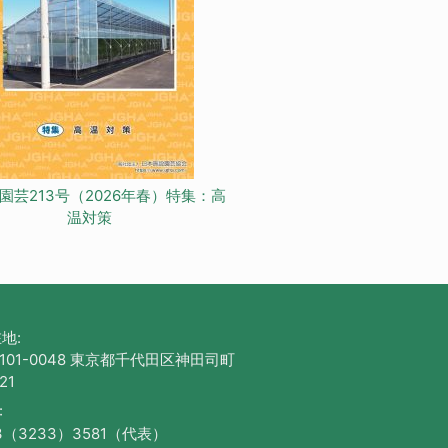
園芸213号（2026年春）特集：高
温対策
地:
101-0048 東京都千代田区神田司町
21
:
3（3233）3581（代表）