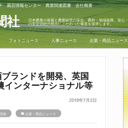
チ
園芸情報センター
農業関連図書
会社概要
聞社
日本農業の発展と農業経営の安定、農村・地域振興、安心
の安定供給の視点にこだわった報道を追求します。
フォトニュース
人事ニュース
企業・商品ニュー
酒ブランドを開発、英国
全農インターナショナル等
2019年7月2日
団体
folder
企業・商品ニュース