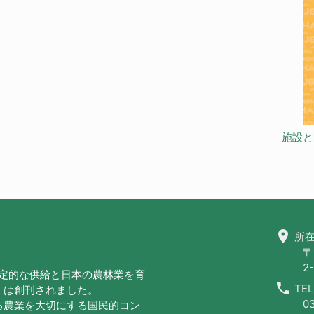
施設と
location_on
所在
〒
2-
安定的な供給と日本の農林業を育
call
TEL
」は創刊されました。
0
る農業を大切にする国民的コン