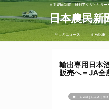
日本農民新聞
日刊アグリ・リサー
日本農民新
注目のニュース
企画記事
輸出専用日本
販売へ＝JA
folder
ＪＡ全農｜経済連｜関連