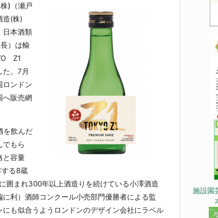
株)
（瀬戸
造(株)
、日本酒類
社長）は輸
O Z1
した。7月
国ロンドン
国へ販売網
酒を飲んだ
んでもら
格と容量
存する8蔵
に囲まれ300年以上酒造りを続けている小澤酒造
施設園
偏に利）酒師コンクール小売部門優勝者による監
ンにも似合うようロンドンのデザイン会社にラベル