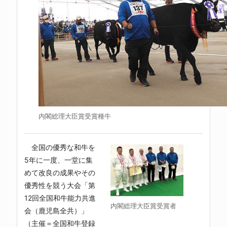
内閣総理大臣賞受賞種牛
全国の優秀な和牛を
5年に一度、一堂に集
めて改良の成果やその
優秀性を競う大会「第
12回全国和牛能力共進
内閣総理大臣賞受賞者
会（鹿児島全共）」
（主催＝全国和牛登録