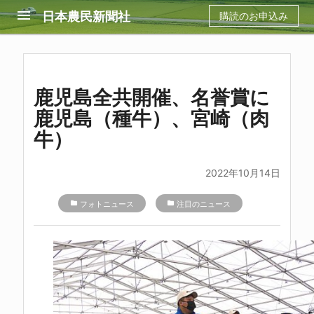
menu
日本農民新聞社
購読のお申込み
鹿児島全共開催、名誉賞に
鹿児島（種牛）、宮崎（肉
牛）
2022年10月14日
folder
フォトニュース
folder
注目のニュース