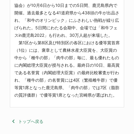
協会）が10月6日から10日までの5日間、鹿児島県内で
開催。過去最多となる41道府県から438頭の牛が出品さ
れ、「和牛のオリンピック」にふさわしい熱戦が繰り広
げられた。5日間にわたる会期中、会場では「和牛フェ
スin鹿児島2022」も行われ、30万人超が来場した。
第1区から第8区及び特別区の各区における優等賞首席
（1位）には、褒章として農林水産大臣賞を、大臣賞の
中から「種牛の部」「肉牛の部」毎に、最も優れたもの
に内閣総理大臣賞が授与される。最終日の10日、最高賞
である名誉賞（内閣総理大臣賞）の最終比較審査が行わ
れ、「種牛の部」の名誉賞には4区（繁殖雌牛群）で優
等賞1席となった鹿児島県、「肉牛の部」では7区（脂肪
の質評価群）で優等賞1席となった宮崎県が選ばれた。
keyboard_arrow_left
トップへ戻る