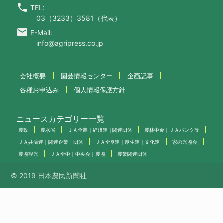
call
TEL:
03（3233）3581（代表）
email
E-Mail:
info@agripress.co.jp
会社概要
園芸情報センター
企画記事
各種お申込み
個人情報保護方針
ニュースカテゴリー一覧
農政
農水省
ＪＡ全農｜経済連｜関連団体
農林中金｜ＪＡバンク等
ＪＡ共済連｜関連企業・団体
ＪＡ全厚連｜厚生連｜文化連
家の光協会
農協観光
ＪＡ全中｜中央会｜農協
農業関連団体
© 2019 日本農民新聞社