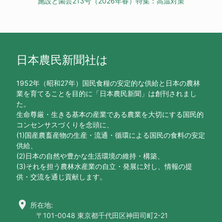
施設と園芸213号（2026年春）特集：高温対策
日本農民新聞社は
1952年（昭和27年）国民食糧の安定的な供給と日本の農林
業を育てることを目的に「日本農民新聞」は創刊されまし
た。
生命尊厳・生きる基本の産業である農業を大切にする国民的
コンセンサスづくりを念頭に、
(1)国産農畜産物の生産・流通・循環による国民の食料の安定
供給、
(2)日本の自然や豊かな生活環境の維持・構築、
(3)それを担う農林水産業の自立・発展に対し、情報の提
供・交流を通じ貢献します。
location_on
所在地:
〒101-0048 東京都千代田区神田司町2-21