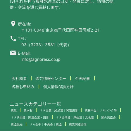
(3)それを担う農林水産業の自立・発展に対し、情報の提
供・交流を通じ貢献します。
location_on
所在地:
〒101-0048 東京都千代田区神田司町2-21
call
TEL:
03（3233）3581（代表）
email
E-Mail:
info@agripress.co.jp
会社概要
園芸情報センター
企画記事
各種お申込み
個人情報保護方針
ニュースカテゴリー一覧
農政
農水省
ＪＡ全農｜経済連｜関連団体
農林中金｜ＪＡバンク等
ＪＡ共済連｜関連企業・団体
ＪＡ全厚連｜厚生連｜文化連
家の光協会
農協観光
ＪＡ全中｜中央会｜農協
農業関連団体