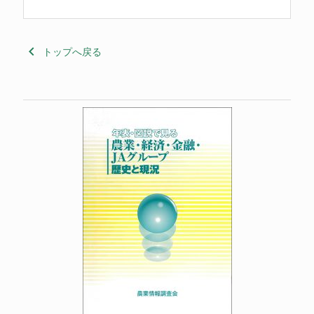
keyboard_arrow_left
トップへ戻る