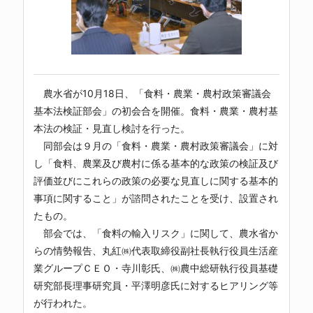
農水省が10月18日、「食料・農業・農村政策審議会
基本法検証部会」の初会合を開催。食料・農業・農村基
本法の検証・見直し検討を行った。
同部会は９月の「食料・農業・農村政策審議会」に対
し「食料、農業及び農村に係る基本的な政策の検証及び
評価並びにこれらの政策の必要な見直しに関する基本的
事項に関すること」が諮問されたことを受け、設置され
たもの。
部会では、「食料の輸入リスク」に関して、農水省か
らの情勢報告、丸紅㈱代表取締役副社長執行役員生活産
業グループＣＥＯ・寺川彰氏、㈱農中総研執行役員基礎
研究部長理事研究員・平澤明彦氏に対するヒアリング等
が行われた。