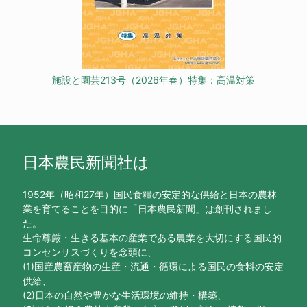
施設と園芸213号（2026年春）特集：高温対策
日本農民新聞社は
1952年（昭和27年）国民食糧の安定的な供給と日本の農林
業を育てることを目的に「日本農民新聞」は創刊されまし
た。
生命尊厳・生きる基本の産業である農業を大切にする国民的
コンセンサスづくりを念頭に、
(1)国産農畜産物の生産・流通・循環による国民の食料の安定
供給、
(2)日本の自然や豊かな生活環境の維持・構築、