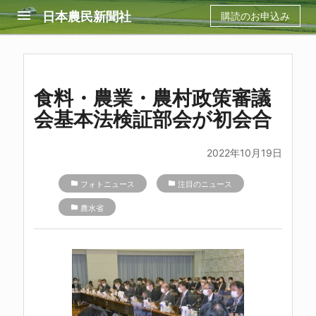
menu
日本農民新聞社
購読のお申込み
食料・農業・農村政策審議
会基本法検証部会が初会合
2022年10月19日
folder
フォトニュース
folder
注目のニュース
folder
農水省