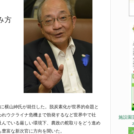
み方
に横山紳氏が就任した。脱炭素化が世界的命題と
われウクライナ危機まで勃発するなど世界中で社
施設園
及んでいる厳しい環境下、農政の舵取りをどう進め
も豊富な新次官に方向を聞いた。