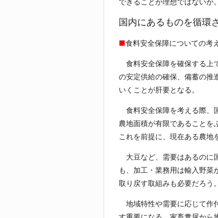
できることが理想ではないか
国内にあるものを循環
■
食料安全保障についての考
食料安全保障を確保する上で
の安定供給の確保、備蓄の推
いくことが肝要となる。
食料安全保障を考える際、国
農地面積が有限であることをふ
これを前提に、現在ある農地
大豆など、需要はあるのに国
も、加工・業務用は輸入野菜
取り戻す取組みも必要だろう
地域特性や需要に応じて作付
す重要になる。家畜糞尿から