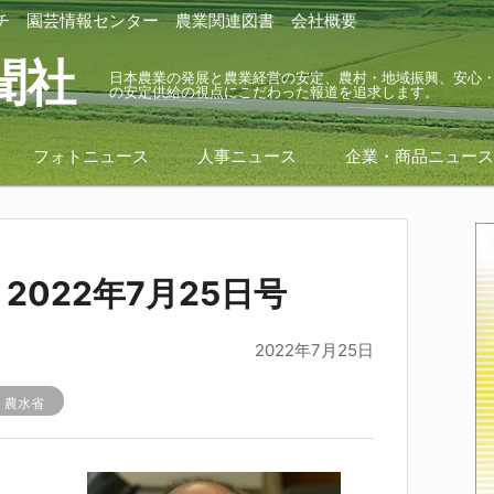
チ
園芸情報センター
農業関連図書
会社概要
聞社
日本農業の発展と農業経営の安定、農村・地域振興、安心
の安定供給の視点にこだわった報道を追求します。
フォトニュース
人事ニュース
企業・商品ニュー
2022年7月25日号
2022年7月25日
r
農水省