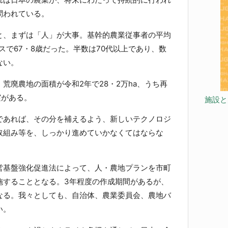
問われている。
、まずは「人」が大事。基幹的農業従事者の平均
サスで67・8歳だった。半数は70代以上であり、数
ない。
廃農地の面積が令和2年で28・2万ha、うち再
実がある。
施設と
あれば、その分を補えるよう、新しいテクノロジ
取組み等を、しっかり進めていかなくてはならな
基盤強化促進法によって、人・農地プランを市町
施することとなる。3年程度の作成期間があるが、
なる。我々としても、自治体、農業委員会、農地バ
い。