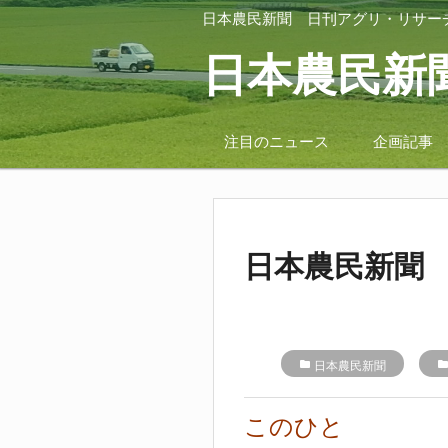
日本農民新聞
日刊アグリ・リサー
日本農民新
注目のニュース
企画記事
日本農民新聞 
folder
日本農民新聞
folde
このひと