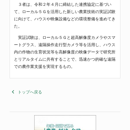
３者は、令和２年４月に締結した連携協定に基づい
て、ローカル５Ｇを活用した新しい農業技術の実証試験
に向けて、ハウスや映像設備などの環境整備を進めてき
た。
実証試験は、ローカル５Ｇと超高解像度カメラやスマ
ートグラス、遠隔操作走行型カメラ等を活用し、ハウス
内の作物の生育状況等を高解像度の映像データで研究所
とリアルタイムに共有することで、迅速かつ的確な遠隔
での農作業支援を実現するもの。
keyboard_arrow_left
トップへ戻る