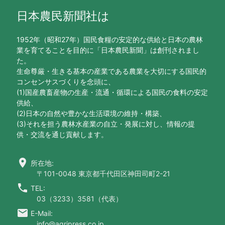
日本農民新聞社は
1952年（昭和27年）国民食糧の安定的な供給と日本の農林
業を育てることを目的に「日本農民新聞」は創刊されまし
た。
生命尊厳・生きる基本の産業である農業を大切にする国民的
コンセンサスづくりを念頭に、
(1)国産農畜産物の生産・流通・循環による国民の食料の安定
供給、
(2)日本の自然や豊かな生活環境の維持・構築、
(3)それを担う農林水産業の自立・発展に対し、情報の提
供・交流を通じ貢献します。
location_on
所在地:
〒101-0048 東京都千代田区神田司町2-21
call
TEL:
03（3233）3581（代表）
email
E-Mail:
info@agripress.co.jp