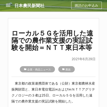
menu
日本農民新聞社
購読のお申込み
ローカル５Ｇを活用した遠
隔での農作業支援の実証試
験を開始＝ＮＴＴ東日本等
2021年6月29日
folder
企業・商品ニュース
folder
農政
東京都の政策連携団体である（公財）東京都農林水産
振興財団と、東日本電信電話㈱および㈱ＮＴＴアグリテ
クノロジーの３者は25日、ローカル５Ｇを活用した遠
隔での農作業支援の実証試験を開始した。