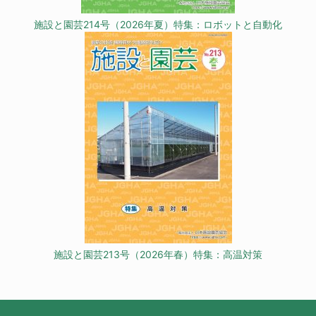
施設と園芸214号（2026年夏）特集：ロボットと自動化
施設と園芸213号（2026年春）特集：高温対策