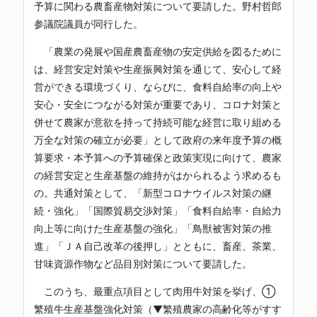
予算に関わる農畜産物対策について要請した。野村哲郎
参議院議員が同行した。
「農業の発展や国産農畜産物の安定供給を図るために
は、経営安定対策や生産振興対策を通じて、安心して経
営ができる環境づくり、ならびに、食料自給率の向上や
安心・安全につながる対策が重要であり、コロナ対策と
併せて農家が意欲を持って持続可能な経営に取り組める
万全な対策の確立が必要」として政府の来年度予算の概
算要求・本予算への予算確保と政策実現に向けて、農家
の経営安定と生産基盤の維持がはかられるよう求めるも
の。共通対策として、「新型コロナウイルス対策の継
続・強化」「国際貿易交渉対策」「食料自給率・自給力
向上等に向けた生産基盤の強化」「鳥獣被害対策の推
進」「ＪＡ自己改革の後押し」とともに、畜産、茶業、
甘味資源作物など品目別対策について要請した。
このうち、最重点項目として肉用牛対策を挙げ、①
繁殖牛生産基盤強化対策（▼繁殖農家の高齢化等がすす