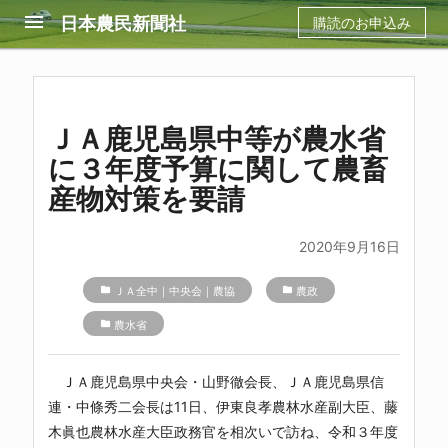
menu
日本農民新聞社
購読のお申込み
ＪＡ鹿児島県中等が農水省
に３年度予算に関して農畜
産物対策を要請
2020年9月16日
folder
ＪＡ全中｜中央会｜農協
folder
農政
folder
農水省
ＪＡ鹿児島県中央会・山野徹会長、ＪＡ鹿児島県信
連・中條秀二会長は11日、伊東良孝農林水産副大臣、藤
木眞也農林水産大臣政務官を相次いで訪ね、令和３年度