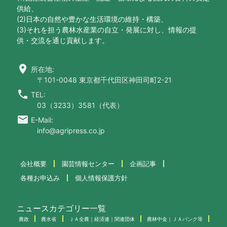
供給、
(2)日本の自然や豊かな生活環境の維持・構築、
(3)それを担う農林水産業の自立・発展に対し、情報の提
供・交流を通じ貢献します。
location_on
所在地:
〒101-0048 東京都千代田区神田司町2-21
call
TEL:
03（3233）3581（代表）
email
E-Mail:
info@agripress.co.jp
会社概要
園芸情報センター
企画記事
各種お申込み
個人情報保護方針
ニュースカテゴリー一覧
農政
農水省
ＪＡ全農｜経済連｜関連団体
農林中金｜ＪＡバンク等