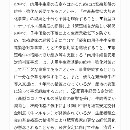
む中で、肉用牛生産の安定をはかるためには繁殖基盤の
維持・強化が必要であることから、「生産基盤拡大加速
化事業」の継続と十分な予算を確保すること、▼新型コ
ロナウイルス感染症の影響により繁殖経営が厳しい状況
の中で、子牛価格の下落による生産意欲低下を防ぐた
め、繁殖農家の経営安定に向けて「優良肉用子牛生産推
進緊急対策事業」などの支援対策を継続すること、▼繁
殖雌牛の増頭の取り組み等を支援する「肉用牛経営安定
対策補完事業」は、肉用牛生産基盤の維持・強化対策と
して不可欠な事業であることから、事業継続するととも
に十分な予算を確保すること。また、優良な繁殖雌牛の
導入支援は、１年間の措置となっているが、産地の要望
に沿って事業継続すること）、②肥育牛経営安定対策
（新型コロナウイルス感染症の影響を受け、牛肉需要が
減退し、枝肉価格の低下により肉用牛肥育経営安定交付
金制度〔牛マルキン〕が発動されているが、生産者積立
金の基金残高の枯渇等により肥育農家の更なる経営悪化
が懸念されることから、経営安定に向けて生産、流通・