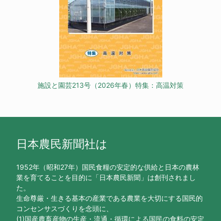
施設と園芸213号（2026年春）特集：高温対策
日本農民新聞社は
1952年（昭和27年）国民食糧の安定的な供給と日本の農林
業を育てることを目的に「日本農民新聞」は創刊されまし
た。
生命尊厳・生きる基本の産業である農業を大切にする国民的
コンセンサスづくりを念頭に、
(1)国産農畜産物の生産・流通・循環による国民の食料の安定