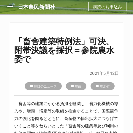
menu
日本農民新聞社
購読のお申込み
「畜舎建築特例法」可決、
附帯決議を採択＝参院農水
委で
2021年5月12日
folder
注目のニュース
folder
農政
folder
農水省
畜舎等の建築にかかる負担を軽減し、省力化機械の導
入や、増頭・増産等の取組を推進することで、国際競争
力の強化を図るとともに、畜産物の輸出拡大につなげて
いくこと等をねらいとした「畜舎等の建築等及び利用の