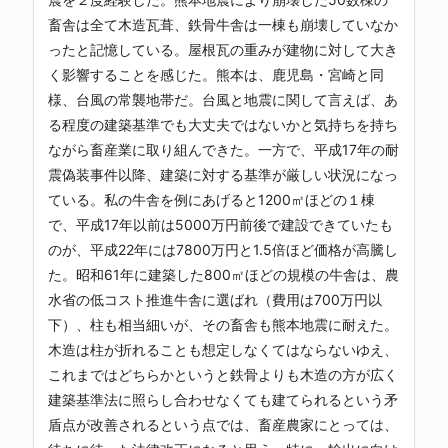
畜舎は全て木造瓦葺、鉄骨牛舎は一棟も崩壊していなか
ったと記憶している。屋根瓦の重みが建物に対して大き
く影響することを感じた。熊本は、鹿児島・宮崎と同
様、台風の常襲地帯だ。台風と地震に関して言えば、あ
る程度の建築基準でも大丈夫ではないかと気持ちを持ち
ながら畜産業に取り組んできた。一方で、平成17年の耐
震偽装事件以降、建築に対する基準が厳しい状況になっ
ている。私の牛舎を例にあげると1200㎡ほどの１棟
で、平成17年以前は5000万円前後で建設できていたも
のが、平成22年には7800万円と1.5倍ほど価格が高騰し
た。昭和61年に建築した800㎡ほどの規模の牛舎は、農
水省の低コスト推進牛舎に選ばれ（費用は700万円以
下）、柱も相当細いが、その畜舎も熊本地震に耐えた。
木造は柱が折れることも想定しなくてはならないゆえ、
これまではどちらかというと鉄骨よりも木造の方が広く
建築基準法に照らし合わせなくても建てられるという矛
盾点が改善されるという点では、畜産農家にとっては、