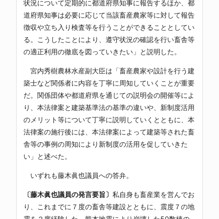
状況について定期的に都道府県知事に報告するほか、都
道府県知事は必要に応じて当該畜産農家等に対して報告
徴収や立ち入り検査等を行うことができることとしてい
る。こうしたことにより、遵守状況の確認を行い畜舎等
の適正利用の徹底を図っていきたい」と説明した。
宮内秀樹農林水産副大臣は「畜産農家や設計を行う建
築士など関係者に内容を丁寧に周知していくことが重要
だ。関係団体や都道府県を通じての説明会の開催等によ
り、本法律案と建築基準法の基準の違いや、新制度活用
のメリット等について丁寧に説明していくとともに、本
法律案の施行後には、本法律案によって建築等された畜
舎等の事例の周知により新制度の活用を促していきた
い」と述べた。
いずれも藤木眞也議員への答弁。
〔藤木眞也議員の発言要旨〕
私自身も畜産業を営んでお
り、これまでに７度の畜舎等建設とともに、震度７の地
震を２度経験した。熊本地震により崩壊した50数棟の