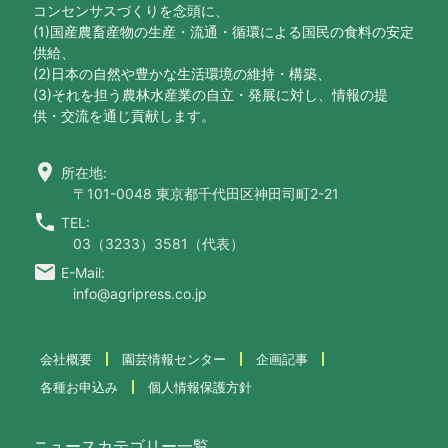
コンセンサスづくりを念頭に、
(1)国産農畜産物の生産・流通・循環による国民の食料の安定
供給、
(2)日本の自然や豊かな生活環境の維持・構築、
(3)それを担う農林水産業の自立・発展に対し、情報の提
供・交流を通じ貢献します。
location_on
所在地:
〒101-0048 東京都千代田区神田司町2-21
call
TEL:
03（3233）3581（代表）
email
E-Mail:
info@agripress.co.jp
会社概要
園芸情報センター
企画記事
各種お申込み
個人情報保護方針
ニュースカテゴリー一覧