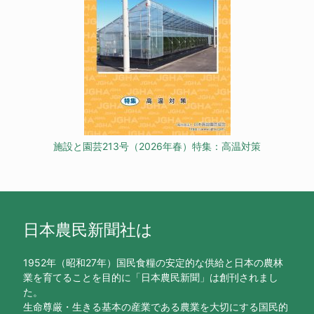
施設と園芸213号（2026年春）特集：高温対策
日本農民新聞社は
1952年（昭和27年）国民食糧の安定的な供給と日本の農林
業を育てることを目的に「日本農民新聞」は創刊されまし
た。
生命尊厳・生きる基本の産業である農業を大切にする国民的