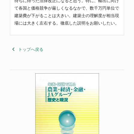
待ちに待った法律改正になると思う。特に、輸出に向け
て各国と価格競争が厳しくなるなかで、数千万円単位で
建築費が下がることは大きい。建築士の理解度が相当現
場には大きく左右する。徹底した説明をお願いしたい。
keyboard_arrow_left
トップへ戻る