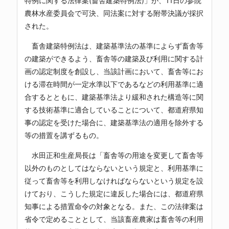
特例に関する法律案(畜舎建築特例法)」が、11日の参院
農林水産委員会で可決、同法案に対する附帯決議が採択
された。
畜舎建築特例法は、建築基準法の基準によらず畜舎等
の建築ができるよう、畜舎等の建築及び利用に関する計
画の認定制度を創設し、当該計画において、畜舎等にお
ける滞在時間が一定水準以下であるなどの利用基準に適
合するとともに、建築基準法より緩和された構造等に関
する技術基準に適合していることについて、都道府県知
事の認定を受けた場合に、建築基準法の適用を除外する
等の措置を講ずるもの。
水田正和生産局長は「畜舎等の用途を変更して畜舎等
以外のものとしてはならないという規定と、利用基準に
従って畜舎等を利用しなければならないという規定を設
けており、こうした規定に違反した場合には、都道府県
知事による措置命令の対象となる。また、この法律案は
省令で定めることとして、当該畜産農家は畜舎等の利用