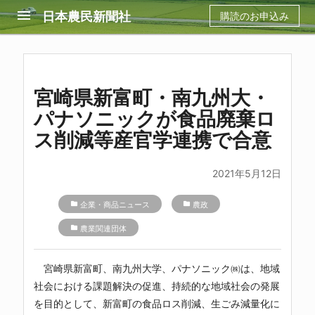
menu
日本農民新聞社
購読のお申込み
宮崎県新富町・南九州大・
パナソニックが食品廃棄ロ
ス削減等産官学連携で合意
2021年5月12日
folder
企業・商品ニュース
folder
農政
folder
農業関連団体
宮崎県新富町、南九州大学、パナソニック㈱は、地域
社会における課題解決の促進、持続的な地域社会の発展
を目的として、新富町の食品ロス削減、生ごみ減量化に