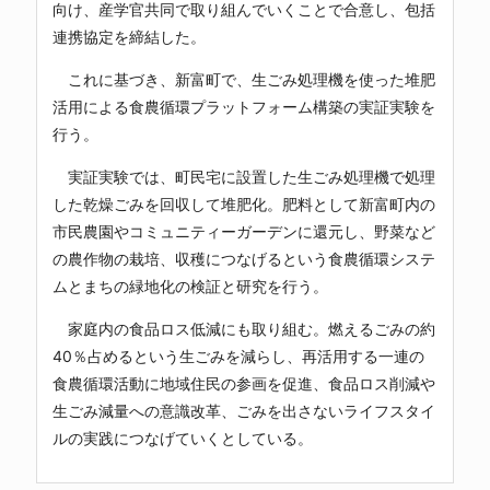
向け、産学官共同で取り組んでいくことで合意し、包括
連携協定を締結した。
これに基づき、新富町で、生ごみ処理機を使った堆肥
活用による食農循環プラットフォーム構築の実証実験を
行う。
実証実験では、町民宅に設置した生ごみ処理機で処理
した乾燥ごみを回収して堆肥化。肥料として新富町内の
市民農園やコミュニティーガーデンに還元し、野菜など
の農作物の栽培、収穫につなげるという食農循環システ
ムとまちの緑地化の検証と研究を行う。
家庭内の食品ロス低減にも取り組む。燃えるごみの約
40％占めるという生ごみを減らし、再活用する一連の
食農循環活動に地域住民の参画を促進、食品ロス削減や
生ごみ減量への意識改革、ごみを出さないライフスタイ
ルの実践につなげていくとしている。