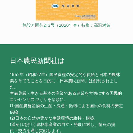
施設と園芸213号（2026年春）特集：高温対策
日本農民新聞社は
1952年（昭和27年）国民食糧の安定的な供給と日本の農林
業を育てることを目的に「日本農民新聞」は創刊されまし
た。
生命尊厳・生きる基本の産業である農業を大切にする国民的
コンセンサスづくりを念頭に、
(1)国産農畜産物の生産・流通・循環による国民の食料の安定
供給、
(2)日本の自然や豊かな生活環境の維持・構築、
(3)それを担う農林水産業の自立・発展に対し、情報の提
供・交流を通じ貢献します。