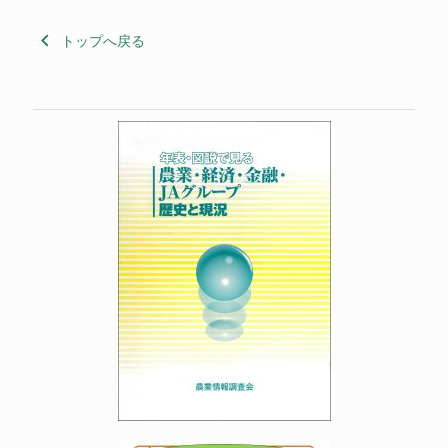
keyboard_arrow_left
トップへ戻る