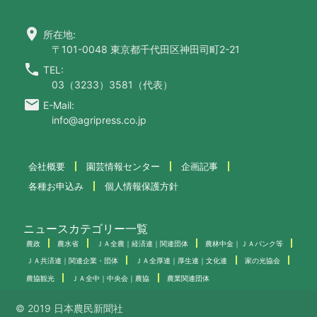
location_on
所在地:
〒101-0048 東京都千代田区神田司町2-21
call
TEL:
03（3233）3581（代表）
email
E-Mail:
info@agripress.co.jp
会社概要
園芸情報センター
企画記事
各種お申込み
個人情報保護方針
ニュースカテゴリー一覧
農政
農水省
ＪＡ全農｜経済連｜関連団体
農林中金｜ＪＡバンク等
ＪＡ共済連｜関連企業・団体
ＪＡ全厚連｜厚生連｜文化連
家の光協会
農協観光
ＪＡ全中｜中央会｜農協
農業関連団体
© 2019 日本農民新聞社