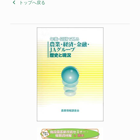
keyboard_arrow_left
トップへ戻る