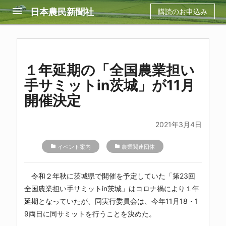
menu
日本農民新聞社
購読のお申込み
１年延期の「全国農業担い
手サミットin茨城」が11月
開催決定
2021年3月4日
folder
イベント案内
folder
農業関連団体
令和２年秋に茨城県で開催を予定していた「第23回
全国農業担い手サミットin茨城」はコロナ禍により１年
延期となっていたが、同実行委員会は、今年11月18・1
9両日に同サミットを行うことを決めた。