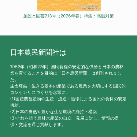
施設と園芸213号（2026年春）特集：高温対策
日本農民新聞社は
1952年（昭和27年）国民食糧の安定的な供給と日本の農林
業を育てることを目的に「日本農民新聞」は創刊されまし
た。
生命尊厳・生きる基本の産業である農業を大切にする国民的
コンセンサスづくりを念頭に、
(1)国産農畜産物の生産・流通・循環による国民の食料の安定
供給、
(2)日本の自然や豊かな生活環境の維持・構築、
(3)それを担う農林水産業の自立・発展に対し、情報の提
供・交流を通じ貢献します。