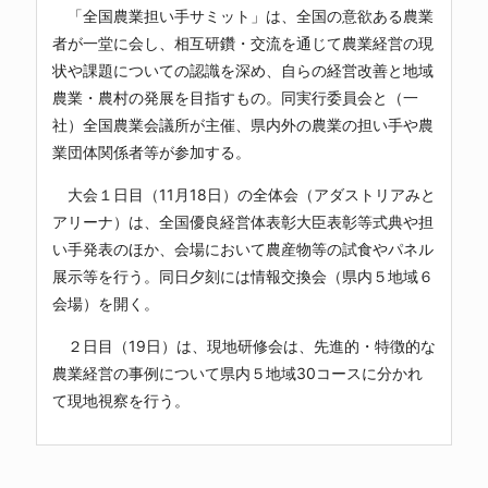
「全国農業担い手サミット」は、全国の意欲ある農業
者が一堂に会し、相互研鑽・交流を通じて農業経営の現
状や課題についての認識を深め、自らの経営改善と地域
農業・農村の発展を目指すもの。同実行委員会と（一
社）全国農業会議所が主催、県内外の農業の担い手や農
業団体関係者等が参加する。
大会１日目（11月18日）の全体会（アダストリアみと
アリーナ）は、全国優良経営体表彰大臣表彰等式典や担
い手発表のほか、会場において農産物等の試食やパネル
展示等を行う。同日夕刻には情報交換会（県内５地域６
会場）を開く。
２日目（19日）は、現地研修会は、先進的・特徴的な
農業経営の事例について県内５地域30コースに分かれ
て現地視察を行う。