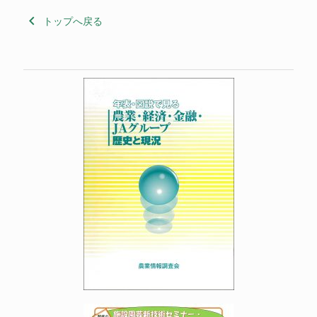
keyboard_arrow_left
トップへ戻る