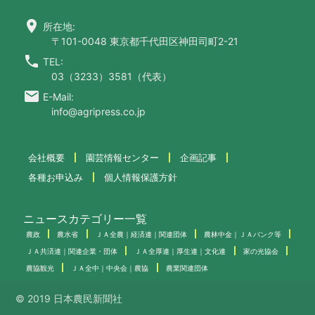
location_on
所在地:
〒101-0048 東京都千代田区神田司町2-21
call
TEL:
03（3233）3581（代表）
email
E-Mail:
info@agripress.co.jp
会社概要
園芸情報センター
企画記事
各種お申込み
個人情報保護方針
ニュースカテゴリー一覧
農政
農水省
ＪＡ全農｜経済連｜関連団体
農林中金｜ＪＡバンク等
ＪＡ共済連｜関連企業・団体
ＪＡ全厚連｜厚生連｜文化連
家の光協会
農協観光
ＪＡ全中｜中央会｜農協
農業関連団体
© 2019 日本農民新聞社