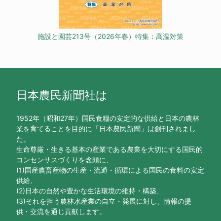
施設と園芸213号（2026年春）特集：高温対策
日本農民新聞社は
1952年（昭和27年）国民食糧の安定的な供給と日本の農林
業を育てることを目的に「日本農民新聞」は創刊されまし
た。
生命尊厳・生きる基本の産業である農業を大切にする国民的
コンセンサスづくりを念頭に、
(1)国産農畜産物の生産・流通・循環による国民の食料の安定
供給、
(2)日本の自然や豊かな生活環境の維持・構築、
(3)それを担う農林水産業の自立・発展に対し、情報の提
供・交流を通じ貢献します。