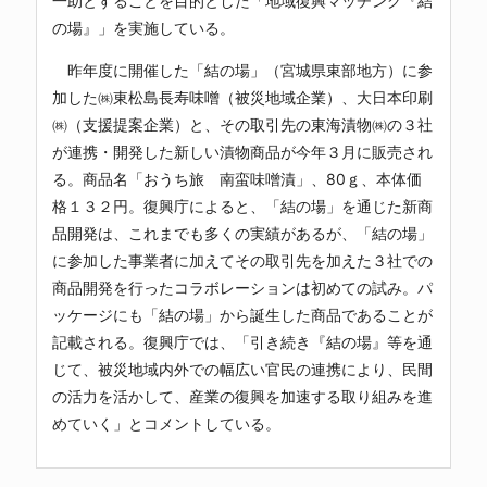
一助とすることを目的とした「地域復興マッチング『結
の場』」を実施している。
昨年度に開催した「結の場」（宮城県東部地方）に参
加した㈱東松島長寿味噌（被災地域企業）、大日本印刷
㈱（支援提案企業）と、その取引先の東海漬物㈱の３社
が連携・開発した新しい漬物商品が今年３月に販売され
る。商品名「おうち旅 南蛮味噌漬」、80ｇ、本体価
格１３２円。復興庁によると、「結の場」を通じた新商
品開発は、これまでも多くの実績があるが、「結の場」
に参加した事業者に加えてその取引先を加えた３社での
商品開発を行ったコラボレーションは初めての試み。パ
ッケージにも「結の場」から誕生した商品であることが
記載される。復興庁では、「引き続き『結の場』等を通
じて、被災地域内外での幅広い官民の連携により、民間
の活力を活かして、産業の復興を加速する取り組みを進
めていく」とコメントしている。