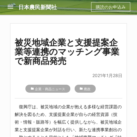
menu
日本農民新聞社
購読のお申込み
被災地域企業と支援提案企
業等連携のマッチング事業
で新商品発売
2021年1月28日
folder
企業・商品ニュース
folder
農政
復興庁は、被災地域の企業が抱える多様な経営課題の
解決を図るため、支援提案企業が自らの経営資源（技
術・情報・販路等）を幅広く提供しながら、被災地域企
業と支援提案企業が対話を行い、新たな連携事業創出の