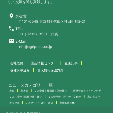
供・交流を通じ貢献します。
location_on
所在地:
〒101-0048 東京都千代田区神田司町2-21
call
TEL:
03（3233）3581（代表）
email
E-Mail:
info@agripress.co.jp
会社概要
園芸情報センター
企画記事
各種お申込み
個人情報保護方針
ニュースカテゴリー一覧
農政
農水省
ＪＡ全農｜経済連｜関連団体
農林中金｜ＪＡバンク等
ＪＡ共済連｜関連企業・団体
ＪＡ全厚連｜厚生連｜文化連
家の光協会
農協観光
ＪＡ全中｜中央会｜農協
農業関連団体