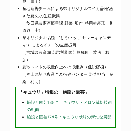
奧 由子）
産地連携チームによる県オリジナルスイカ品種‘あ
きた夏丸’の生産振興
（秋田県農畜産振興課 野菜･畑作･特用林産班 川
原谷 実）
県オリジナル品種（‘もういっこ’‘サマーキャンデ
ィ’）によるイチゴの生産振興
（宮城県農産園芸環境課 園芸振興班 渡邊 和
彦）
夏秋トマトの収量向上への取組み（低段密植）
（岡山県新見農業普及指導センター 野菜担当 高
桑 利明）
「キュウリ」特集の「施設と園芸」
施設と園芸188号：キュウリ・メロン栽培技術
の動向
施設と園芸174号：キュウリ栽培の新たな展開