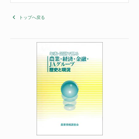
keyboard_arrow_left
トップへ戻る