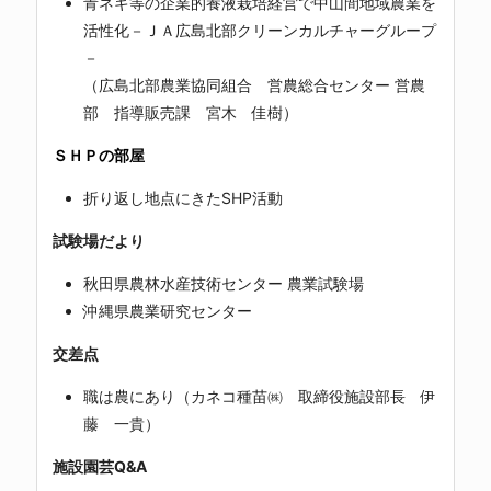
青ネギ等の企業的養液栽培経営で中山間地域農業を
活性化－ＪＡ広島北部クリーンカルチャーグループ
－
（広島北部農業協同組合 営農総合センター 営農
部 指導販売課 宮木 佳樹）
ＳＨＰの部屋
折り返し地点にきたSHP活動
試験場だより
秋田県農林水産技術センター 農業試験場
沖縄県農業研究センター
交差点
職は農にあり（カネコ種苗㈱ 取締役施設部長 伊
藤 一貴）
施設園芸Q&A