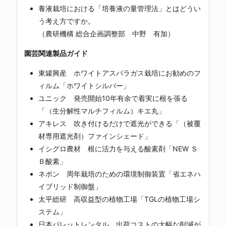
養液栽培における「培養液の量管理法」とはどうい
う考え方ですか。
（農研機構 総合企画調整部 中野 有加）
園芸関連製品ガイド
東罐興産 ホワイトアスパラガス栽培にお勧めのフ
ィルム「ホワイトシルバー」
ユニック 発売開始10年有余で着実に根を張る
「（生分解性マルチフィルム）キエ丸」
アキレス 吹き付けるだけで遮光ができる「（被覆
材専用遮光剤）ファインシェード」
イシグロ農材 根に活力を与える酸素剤「NEW Ｓ
Ｂ酸素」
ネポン 周年栽培のための環境制御装置「省エネハ
イブリッド制御盤」
太平総研 高収益型の植物工場「TGLの植物工場シ
ステム」
日本パレットレンタル 出荷コストの大幅な削減が