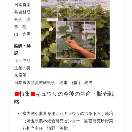
日本農園
芸資材研
究会 理
事 稲
山 光男
論説・解
説
キュウリ
生産の将
来展望
日本農園芸資材研究会 理事 稲山 光男
■
特集
■
キュウリの今後の生産・販売戦
略
省力誘引器具を用いたキュウリのつる下ろし栽培
（埼玉県農林総合研究センター 園芸研究所野菜・
花担当主任 清野 英樹）