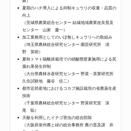
舞）
夏期のハチ導入による抑制キュウリの収量・品質の
向上
（茨城県農業総合センター 結城地域農業改良普及
センター 山家 慶一）
加工業務用としてのいぼ無しキュウリへの取組み
（埼玉県農林総合研究センター 園芸研究所 清
野 英樹）
夏秋トマト隔離床栽培での硝酸態窒素施用による尻
腐れ果発生抑制
（大分県農林水産研究センター 野菜・茶業研究所
久住試験地 藤谷 信二）
都市近郊産地におけるコカブ施設栽培の省農薬生産
技術
（千葉県農林総合研究センター 野菜研究室 深
尾 聡）
天敵を利用したイチゴ害虫の総合防除
（大阪府泉州農と緑の総合事務所 農の普及課 井