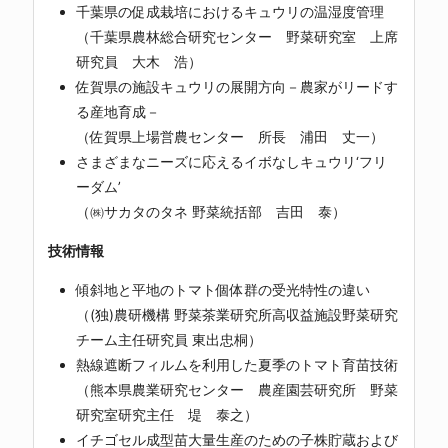
千葉県の促成栽培におけるキュウリの温湿度管理
（千葉県農林総合研究センター 野菜研究室 上席
研究員 大木 浩）
佐賀県の施設キュウリの展開方向－農家がリードす
る産地育成－
（佐賀県上場営農センター 所長 浦田 丈一）
さまざまなニーズに応えるイボなしキュウリ‘フリ
ーダム’
（㈱サカタのタネ 野菜統括部 吉田 泰）
技術情報
傾斜地と平地のトマト個体群の受光特性の違い
（(独)農研機構 野菜茶業研究所高収益施設野菜研究
チーム主任研究員 東出忠桐）
熱線遮断フィルムを利用した夏季のトマト育苗技術
（熊本県農業研究センター 農産園芸研究所 野菜
研究室研究主任 堤 泰之）
イチゴセル成型苗大量生産のための子株貯蔵および