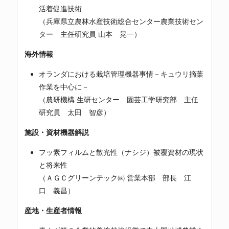
活着促進技術
（兵庫県立農林水産技術総合センター農業技術セン
ター 主任研究員 山本 晃一）
海外情報
オランダにおける栽培管理機器事情－キュウリ摘葉
作業を中心に－
（農研機構 生研センター 園芸工学研究部 主任
研究員 太田 智彦）
施設・資材機器解説
フッ素フィルムと散光性（ナシジ）被覆資材の現状
と将来性
（ＡＧＣグリーンテック㈱ 営業本部 部長 江
口 義昌）
産地・生産者情報