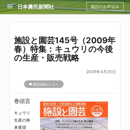
menu
日本農民新聞社
購読のお申込み
施設と園芸145号（2009年
春）特集：キュウリの今後
の生産・販売戦略
2009年4月25日
folder
園芸情報センター
巻頭言
キュウリ
生産の将
来展望