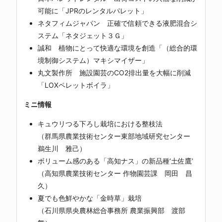
可能に「JPRのレンタルパレット」
ネタフィムジャパン 正確で信頼できる液肥混合シ
ステム「ネタジェット３Ｇ」
誠和 植物にとって快適な環境を創造「（総合的環
境制御システム）マキシマイザー」
丸文製作所 施設園芸のCO2排出量を大幅に削減
「LOXペレットボイラ」
ミニ情報
キュウリつる下ろし栽培における整枝法
（群馬県農業技術センター東部地域研究センター
鵜生川 雅己）
ボリューム感のある「高知ナス」の新品種‘土佐鷹’
（高知県農業技術センター 作物園芸課 岡田 昌
久）
夏でも色鮮やかな「金時草」栽培
（石川県県央農林総合事務所 農業振興部 渡部