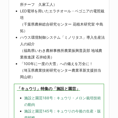
所チーフ 久家工人）
LED電球を用いたエラチオール・ベゴニアの電照栽
培
（千葉県農林総合研究センター 花植木研究室 中島
拓）
ハウス環境制御システム「ミノリタス」導入生産法
人の紹介
（福島県いわき農林事務所農業振興普及部 地域農
業推進課 石井睦美）
「100年に一度の大雪」への備えを万全に！
（埼玉県農業技術研究センター農業革新支援担当
岡山研）
「キュウリ」特集の「施設と園芸」
施設と園芸188号：キュウリ・メロン栽培技術
の動向
施設と園芸145号：キュウリの今後の生産・販
売戦略