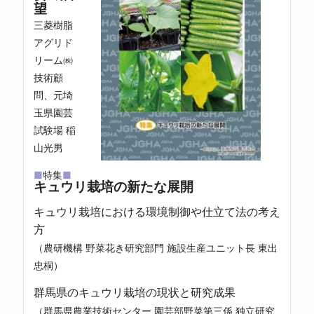
望
三菱樹脂
アグリド
リーム㈱
技術顧
問、元埼
玉県園芸
試験場 稲
山光男
■
特集
■
キュウリ栽培の新たな展開
キュウリ栽培における環境制御や仕立て法の考え
方
（農研機構 野菜花き研究部門 施設生産ユニット長 東出
忠桐）
群馬県のキュウリ栽培の現状と研究成果
（群馬県農業技術センター 園芸部野菜第三係 独立研究