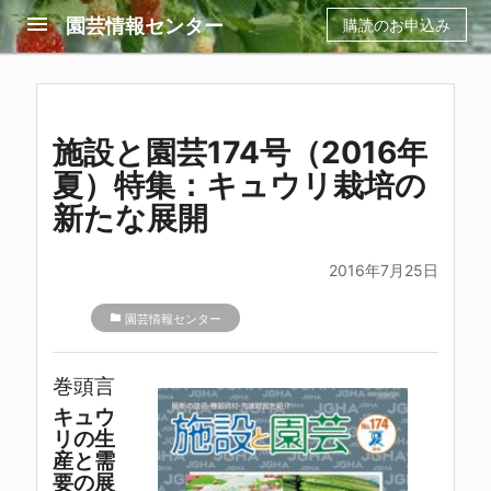
menu
園芸情報センター
購読のお申込み
施設と園芸174号（2016年
夏）特集：キュウリ栽培の
新たな展開
2016年7月25日
folder
園芸情報センター
巻頭言
キュウ
リの生
産と需
要の展