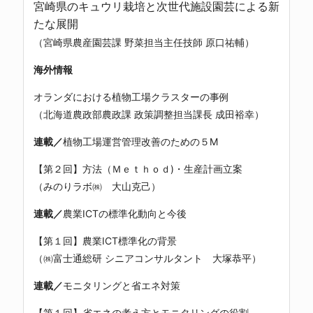
宮崎県のキュウリ栽培と次世代施設園芸による新
たな展開
（宮崎県農産園芸課 野菜担当主任技師 原口祐輔）
海外情報
オランダにおける植物工場クラスターの事例
（北海道農政部農政課 政策調整担当課長 成田裕幸）
連載／
植物工場運営管理改善のための５M
【第２回】方法（Ｍｅｔｈｏｄ)・生産計画立案
（みのりラボ㈱ 大山克己）
連載／
農業ICTの標準化動向と今後
【第１回】農業ICT標準化の背景
（㈱富士通総研 シニアコンサルタント 大塚恭平）
連載／
モニタリングと省エネ対策
【第１回】省エネの考え方とモニタリングの役割