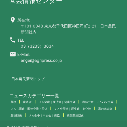
園芸情報センター
location_on
所在地:
〒101-0048 東京都千代田区神田司町2-21 日本農民
新聞社内
call
TEL:
03（3233）3634
email
E-Mail:
engei@agripress.co.jp
日本農民新聞トップ
ニュースカテゴリー一覧
農政
農水省
ＪＡ全農｜経済連｜関連団体
農林中金｜ＪＡバンク等
ＪＡ共済連｜関連企業・団体
ＪＡ全厚連｜厚生連｜文化連
家の光協会
農協観光
ＪＡ全中｜中央会｜農協
農業関連団体