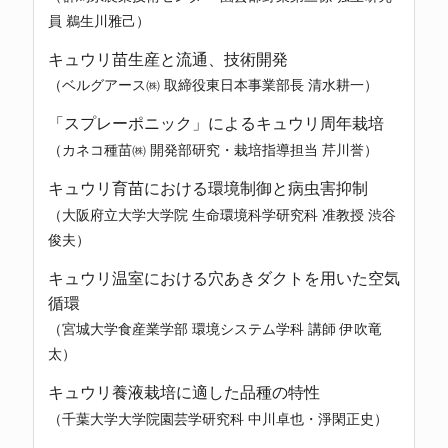
員 鵜生川雅己）
キュウリ苗生産と流通、技術開発
（ベルグアース㈱ 取締役東日本事業部長 清水耕一）
「スプレーポニック」によるキュウリ周年栽培
（カネコ種苗㈱ 開発部研究・栽培指導担当 芹川誉）
キュウリ育苗における環境制御と病虫害抑制
（大阪府立大学大学院 生命環境科学研究科 准教授 渋谷
俊夫）
キュウリ温室における穴あきダクトを用いた空気
循環
（宮城大学食産業学部 環境システム学科 講師 伊吹竜
太）
キュウリ養液栽培に適した品種の特性
（千葉大学大学院園芸学研究科 中川卓也・淨閑正史）