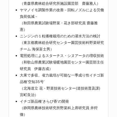
（青森県農林総合研究所施設園芸部 齋藤雅人）
ヤマノイモ調製作業の改善－回転ノズルによる労働
負荷低減－
（秋田県農業試験場野菜・花き部研究員 齋藤雅
憲）
ニンジンの１粒播種栽培のための灌水方法の検討
（東京都農林総合研究センター園芸技術科野菜研究
チーム 海保富士男）
電照処理によるスターチス・シヌアータの増収技術
（和歌山県農業試験場暖地園芸センター園芸部主任
研究員 伊藤吉成）
大果で多収、省力栽培が可能な一季成り性イチゴ新
品種‘空知35号’
（北海道立 花・野菜技術センター(道技術普及課)
宮町良治）
イチゴ新品種‘きらぴ香’の開発
（静岡県農林技術研究所野菜科上席研究員 井狩
徹）