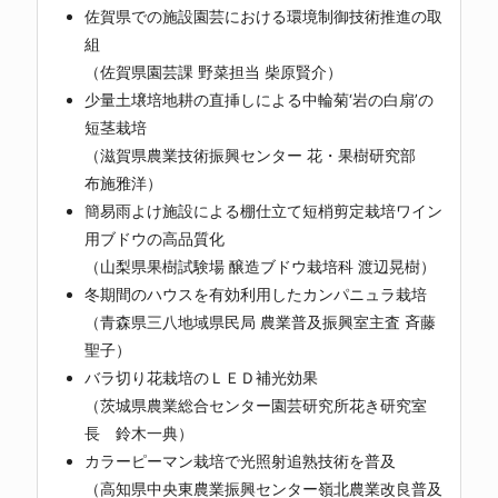
佐賀県での施設園芸における環境制御技術推進の取
組
（佐賀県園芸課 野菜担当 柴原賢介）
少量土壌培地耕の直挿しによる中輪菊‘岩の白扇’の
短茎栽培
（滋賀県農業技術振興センター 花・果樹研究部
布施雅洋）
簡易雨よけ施設による棚仕立て短梢剪定栽培ワイン
用ブドウの高品質化
（山梨県果樹試験場 醸造ブドウ栽培科 渡辺晃樹）
冬期間のハウスを有効利用したカンパニュラ栽培
（青森県三八地域県民局 農業普及振興室主査 斉藤
聖子）
バラ切り花栽培のＬＥＤ補光効果
（茨城県農業総合センター園芸研究所花き研究室
長 鈴木一典）
カラーピーマン栽培で光照射追熟技術を普及
（高知県中央東農業振興センター嶺北農業改良普及