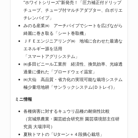
“ホワイトシリーズ”新発売！「圧力補正付ドリップ
チューブ、チューブ付マルチアダプター、白ポリエ
チレンパイプ」
みのる産業㈱ アーチパイプでシートを広げながら
綺麗に巻き取る「シート巻取機」
ＪＦＥエンジニアリング㈱ 地域に合わせた最適な
エネルギー源を活用
「スマートアグリシステム」
㈱多田ビニール工業所 経済性、換気効率、光線透
過量に優れた「ブロードウェイ温室」
㈱大仙 高品質・省力化の実現可能な栽培システム
極少量培地耕「サンラックシステム(Ｄトレイ)」
ミニ情報
各種病害に対するキュウリ品種の耐病性比較
（宮城県農業・園芸総合研究所 園芸環境部主任研
究員 大場淳司）
夏秋トマトの「Uターン＋４段摘心栽培」