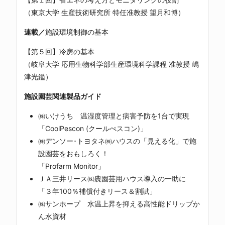
（東京大学 生産技術研究所 特任准教授 望月和博）
連載／
施設環境制御の基本
【第５回】冷房の基本
（岐阜大学 応用生物科学部生産環境科学課程 准教授 嶋
津光鑑）
施設園芸関連製品ガイド
㈱いけうち 温湿度管理と病害予防を1台で実現
「CoolPescon (クールぺスコン)」
㈱デンソー･トヨタネ㈱ハウスの「見える化」で施
設園芸をおもしろく！
「Profarm Monitor」
ＪＡ三井リース㈱農園芸用ハウス導入の一助に
「３年100％補償付きリース＆割賦」
㈱サンホープ 水温上昇を抑える高性能ドリップか
ん水資材