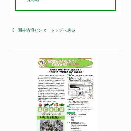
keyboard_arrow_left
園芸情報センタートップへ戻る