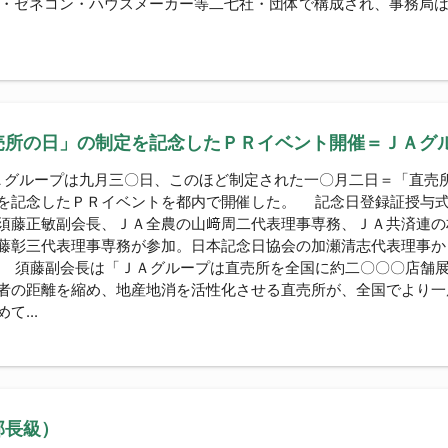
・ゼネコン・ハウスメーカー等二七社・団体で構成され、事務局
売所の日」の制定を記念したＰＲイベント開催＝ＪＡグ
ループは九月三〇日、このほど制定された一〇月二日＝「直売所
を記念したＰＲイベントを都内で開催した。 記念日登録証授与
須藤正敏副会長、ＪＡ全農の山﨑周二代表理事専務、ＪＡ共済連の
藤彰三代表理事専務が参加。日本記念日協会の加瀬清志代表理事か
 須藤副会長は「ＪＡグループは直売所を全国に約二〇〇〇店舗
者の距離を縮め、地産地消を活性化させる直売所が、全国でより一
て...
部長級）