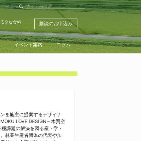
search
・安全な食料
購読のお申込み
ス
イベント案内
コラム
ンを施主に提案するデザイナ
 LOVE DESIGN～木質空
各種課題の解決を図る産・学・
立。林業生産者団体の代表や加