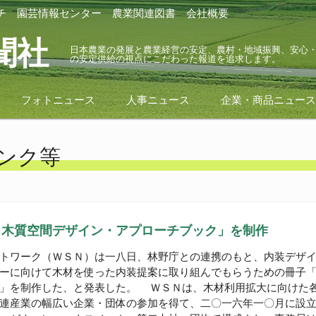
チ
園芸情報センター
農業関連図書
会社概要
聞社
日本農業の発展と農業経営の安定、農村・地域振興、安心
の安定供給の視点にこだわった報道を追求します。
フォトニュース
人事ニュース
企業・商品ニュー
ンク等
SIGN～木質空間デザイン・アプローチブック」を制作
トワーク（ＷＳＮ）は一八日、林野庁との連携のもと、内装デザイ
に向けて木材を使った内装提案に取り組んでもらうための冊子「MOKU
」を制作した、と発表した。 ＷＳＮは、木材利用拡大に向けた
連産業の幅広い企業・団体の参加を得て、二〇一六年一〇月に設