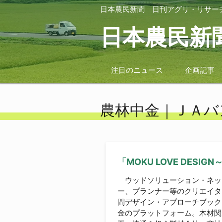
日本農民新聞
日刊アグリ・リサー
日本農民新
注目のニュース
企画記事
農林中金｜ＪＡバ
「MOKU LOVE DE
ウッドソリューション・ネッ
ー、プランナー等のクリエイター
間デザイン・アプローチブック
金のプラットフォーム。木材関