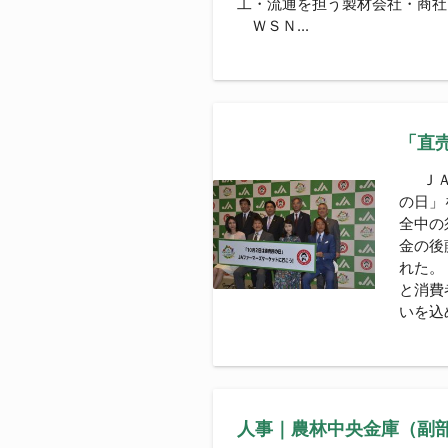
工・流通を担う製材会社・商社
ＷＳＮ...
「直
ＪＡグ
の日」
全中の
金の後
れた。
と消費
いを込め
人事｜農林中央金庫（副