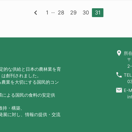
chevron_left
...
1
28
29
30
31
location_on
所在
〒
2-
安定的な供給と日本の農林業を育
call
TEL
」は創刊されました。
0
る農業を大切にする国民的コン
email
E-Ma
循環による国民の食料の安定供
in
の維持・構築、
・発展に対し、情報の提供・交流