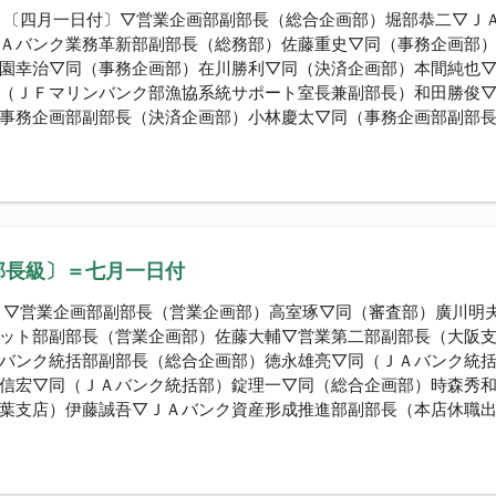
 〔四月一日付〕▽営業企画部副部長（総合企画部）堀部恭二▽Ｊ
Ａバンク業務革新部副部長（総務部）佐藤重史▽同（事務企画部
園幸治▽同（事務企画部）在川勝利▽同（決済企画部）本間純也
（ＪＦマリンバンク部漁協系統サポート室長兼副部長）和田勝俊
事務企画部副部長（決済企画部）小林慶太▽同（事務企画部副部
部長級〕＝七月一日付
 ▽営業企画部副部長（営業企画部）高室琢▽同（審査部）廣川明
ット部副部長（営業企画部）佐藤大輔▽営業第二部副部長（大阪
バンク統括部副部長（総合企画部）徳永雄亮▽同（ＪＡバンク統
信宏▽同（ＪＡバンク統括部）錠理一▽同（総合企画部）時森秀
葉支店）伊藤誠吾▽ＪＡバンク資産形成推進部副部長（本店休職