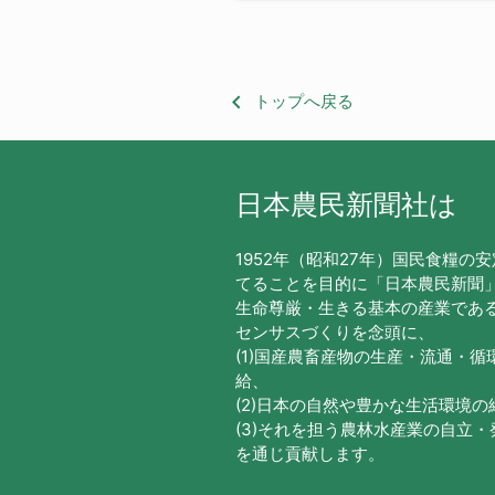
keyboard_arrow_left
トップへ戻る
日本農民新聞社は
1952年（昭和27年）国民食糧の
てることを目的に「日本農民新聞
生命尊厳・生きる基本の産業であ
センサスづくりを念頭に、
(1)国産農畜産物の生産・流通・
給、
(2)日本の自然や豊かな生活環境
(3)それを担う農林水産業の自立
を通じ貢献します。