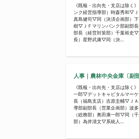
《既報・出向先・支店は除く》
ンク経営指導部）時森秀和▽Ｊ
真島健司▽同（決済企画部）下
樹▽ＪＦマリンバンク部副部長
部長（経営対策部）千葉裕史▽
長）星野武康▽同（決...
人事｜農林中央金庫〔副
《既報・出向先・支店は除く》
一郎▽デットキャピタルマーケ
長（福島支店）吉原圭輔▽ＪＡ
導部副部長（営業企画部）波多
（総務部）奥田康一郎▽同（千
部）為井清文▽系統人...