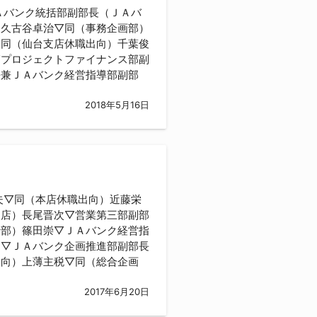
Ａバンク統括部副部長（ＪＡバ
）久古谷卓治▽同（事務企画部）
▽同（仙台支店休職出向）千葉俊
▽プロジェクトファイナンス部副
長兼ＪＡバンク経営指導部副部
2018年5月16日
夫▽同（本店休職出向）近藤栄
支店）長尾晋次▽営業第三部副部
括部）篠田崇▽ＪＡバンク経営指
和▽ＪＡバンク企画推進部副部長
出向）上薄主税▽同（総合企画
2017年6月20日