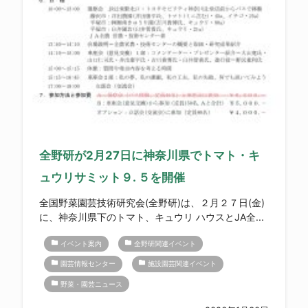
全野研が2月27日に神奈川県でトマト・キ
ュウリサミット９. ５を開催
全国野菜園芸技術研究会(全野研)は、２月２７日(金)
に、神奈川県下のトマト、キュウリ ハウスとJA全...
folder
folder
イベント案内
全野研関連イベント
folder
folder
園芸情報センター
施設園芸関連イベント
folder
野菜・園芸ニュース