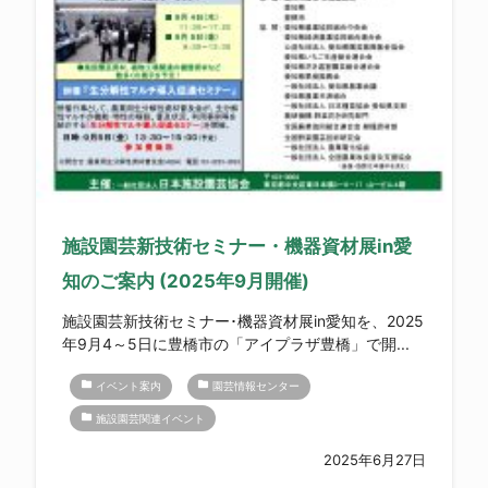
施設園芸新技術セミナー・機器資材展in愛
知のご案内 (2025年9月開催)
施設園芸新技術セミナー･機器資材展in愛知を、2025
年9月4～5日に豊橋市の「アイプラザ豊橋」で開...
folder
folder
イベント案内
園芸情報センター
folder
施設園芸関連イベント
2025年6月27日