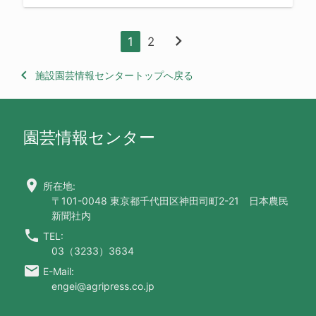
chevron_right
1
2
keyboard_arrow_left
施設園芸情報センタートップへ戻る
園芸情報センター
location_on
所在地:
〒101-0048 東京都千代田区神田司町2-21 日本農民
新聞社内
call
TEL:
03（3233）3634
email
E-Mail:
engei@agripress.co.jp