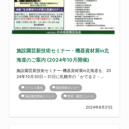
施設園芸新技術セミナー・機器資材展in北
海道のご案内 (2024年10月開催)
施設園芸新技術セミナー･機器資材展in北海道を、20
24年10月30日～31日に札幌市の「かでる２・...
folder
folder
イベント案内
園芸情報センター
folder
folder
施設園芸関連イベント
野菜・園芸ニュース
2024年8月21日