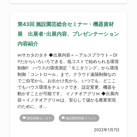
第43回 施設園芸総合セミナー・機器資材
展 出展者･出展内容、プレゼンテーション
内容紹介
㈱サカタのタネ ◆出展内容＝～アルスプラウト～DI
Yだからいろいろできる、低コストで始められる環境
制御!! ハウスの環境測定「モニタリング」から環境
制御「コントロール」まで。クラウド遠隔制御なの
でご自宅から、お出かけ先から、いつでも、どここ
でもハウス環境をチェックでき、設定変更、機器を
動かすことが可能です。 イノチオアグリ㈱ ◆出展内
容＝イノチオアグリ㈱は、安心して儲かる農業実現
のために、オ...
folder
folder
園芸情報センター
施設園芸関連イベント
2022年1月7日