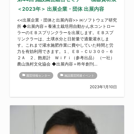
＜2023年＞ 出展企業・団体 出展内容
<<出展企業・団体と出展内容>> ㈱ソフトウェア研究
所 ◆出展内容＝養液土栽培用自動かん水コントロー
ラーのＥＢスプリンクラーを出展します。ＥＢスプ
リンクラーは、土壌水分と日射量で適量灌水しま
す。これまで灌水施肥作業に費やしていた時間と労
力を有効利用できます。１、ＥＢ－ＣＵ３００－６
２Ａ ２、飽差計 ＷｉＦｉ（参考出品） （一社）
農山漁村文化協会 ◆出展内容＝昨年創刊...
folder
folder
園芸情報センター
施設園芸関連イベント
2023年1月10日