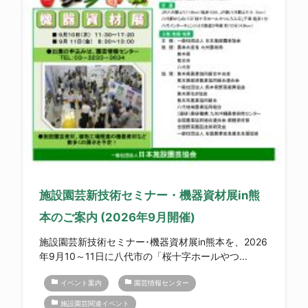
施設園芸新技術セミナー・機器資材展in熊
本のご案内 (2026年9月開催)
施設園芸新技術セミナー･機器資材展in熊本を、2026
年9月10～11日に八代市の「桜十字ホールやつ...
folder
folder
イベント案内
園芸情報センター
folder
施設園芸関連イベント