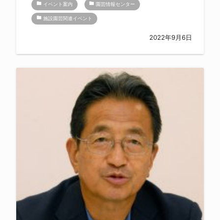
folder
folder
イベント案内
園芸情報センター
folder
施設園芸関連イベント
2022年9月6日