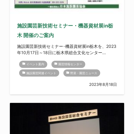
施設園芸新技術セミナー・機器資材展in栃
木 開催のご案内
施設園芸新技術セミナー･機器資材展in栃木を、2023
年10月17日～18日に栃木県総合文化センター...
folder
folder
イベント案内
園芸情報センター
folder
folder
施設園芸関連イベント
野菜・園芸ニュース
2023年8月18日