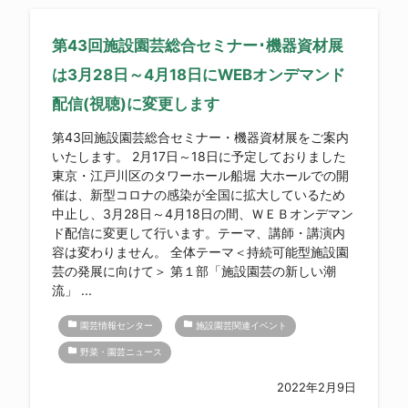
第43回施設園芸総合セミナー･機器資材展
は3月28日～4月18日にWEBオンデマンド
配信(視聴)に変更します
第43回施設園芸総合セミナー・機器資材展をご案内
いたします。 2月17日～18日に予定しておりました
東京・江戸川区のタワーホール船堀 大ホールでの開
催は、新型コロナの感染が全国に拡大しているため
中止し、3月28日～4月18日の間、ＷＥＢオンデマン
ド配信に変更して行います。テーマ、講師・講演内
容は変わりません。 全体テーマ＜持続可能型施設園
芸の発展に向けて＞ 第１部「施設園芸の新しい潮
流」 ...
folder
folder
園芸情報センター
施設園芸関連イベント
folder
野菜・園芸ニュース
2022年2月9日