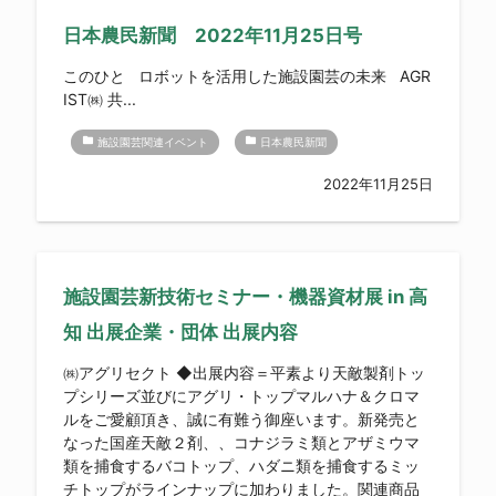
日本農民新聞 2022年11月25日号
このひと ロボットを活用した施設園芸の未来 AGR
IST㈱ 共...
folder
folder
施設園芸関連イベント
日本農民新聞
2022年11月25日
施設園芸新技術セミナー・機器資材展 in 高
知 出展企業・団体 出展内容
㈱アグリセクト ◆出展内容＝平素より天敵製剤トッ
プシリーズ並びにアグリ・トップマルハナ＆クロマ
ルをご愛顧頂き、誠に有難う御座います。新発売と
なった国産天敵２剤、、コナジラミ類とアザミウマ
類を捕食するバコトップ、ハダニ類を捕食するミッ
チトップがラインナップに加わりました。関連商品