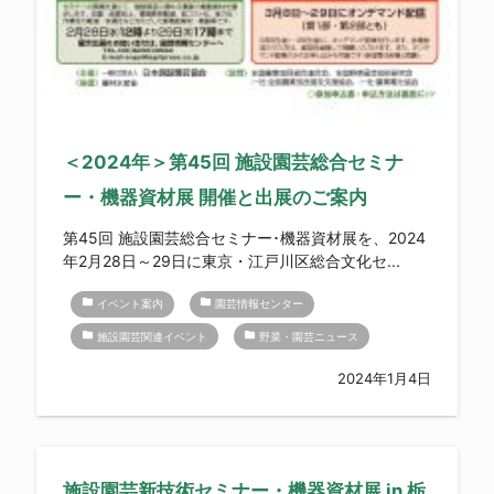
＜2024年＞第45回 施設園芸総合セミナ
ー・機器資材展 開催と出展のご案内
第45回 施設園芸総合セミナー･機器資材展を、2024
年2月28日～29日に東京・江戸川区総合文化セ...
folder
folder
イベント案内
園芸情報センター
folder
folder
施設園芸関連イベント
野菜・園芸ニュース
2024年1月4日
施設園芸新技術セミナー・機器資材展 in 栃