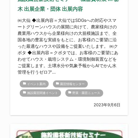
木 出展企業・団体 出展内容
㈱大仙 ◆出展内容＝大仙ではSDGsへの対応やスマ
ートグリーンハウスの展開に向けて、農家様向けの
農業用ハウスから企業様向けの大規模施設まで、全
国各地の豊富な実績をもとに、お客様のご要望に沿
った最適なハウスや設備をご提案いたします。 ㈱ク
ボタ ◆出展内容＝クボタでは、お客様のご要望にあ
わせてハウス・栽培システム・環境制御装置などを
ご提案します。土壌水分や気象予報からAIでかん水
管理を行うゼロア...
folder
folder
イベント案内
園芸情報センター
folder
folder
施設園芸関連イベント
野菜・園芸ニュース
2023年9月6日