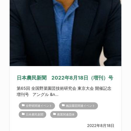
日本農民新聞 2022年8月18日（増刊）号
第65回 全国野菜園芸技術研究会 東京大会 開催記念
増刊号 アングル &n...
folder
folder
全野研関連イベント
施設園芸関連イベント
folder
folder
日本農民新聞
農業関連団体
2022年8月18日