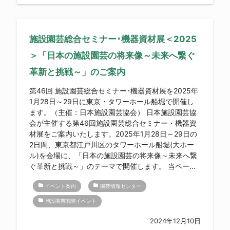
施設園芸総合セミナー･機器資材展＜2025
＞「日本の施設園芸の将来像～未来へ繋ぐ
革新と挑戦～」のご案内
第46回 施設園芸総合セミナー･機器資材展を2025年
1月28日～29日に東京・タワーホール船堀で開催し
ます。（主催：日本施設園芸協会） 日本施設園芸協
会が主催する第46回施設園芸総合セミナー・機器資
材展をご案内いたします。2025年1月28日～29日の
2日間、東京都江戸川区のタワーホール船堀(大ホー
ル)を会場に、「日本の施設園芸の将来像～未来へ繋
ぐ革新と挑戦～」のテーマで開催します。 当ペー...
folder
folder
イベント案内
園芸情報センター
folder
施設園芸関連イベント
2024年12月10日