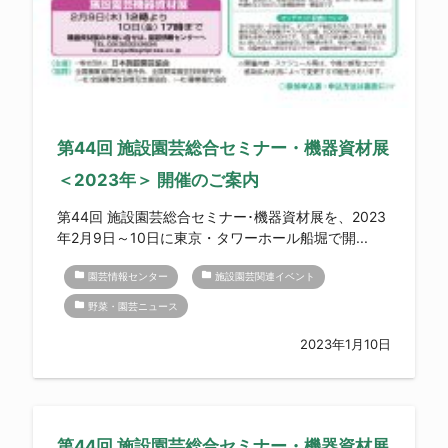
第44回 施設園芸総合セミナー・機器資材展
＜2023年＞ 開催のご案内
第44回 施設園芸総合セミナー･機器資材展を、2023
年2月9日～10日に東京・タワーホール船堀で開...
folder
folder
園芸情報センター
施設園芸関連イベント
folder
野菜・園芸ニュース
2023年1月10日
第44回 施設園芸総合セミナー・機器資材展