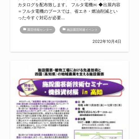
カタログを配布致します。 フルタ電機㈱ ◆出展内容
＝フルタ電機のブースでは、省エネ・燃油削減とい
った今すぐ対応が必要...
folder
folder
園芸情報センター
施設園芸関連イベント
2022年10月4日