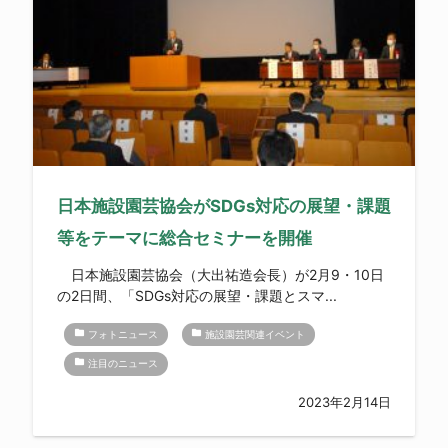
日本施設園芸協会がSDGs対応の展望・課題
等をテーマに総合セミナーを開催
日本施設園芸協会（大出祐造会長）が2月9・10日
の2日間、「SDGs対応の展望・課題とスマ...
folder
folder
フォトニュース
施設園芸関連イベント
folder
注目のニュース
2023年2月14日