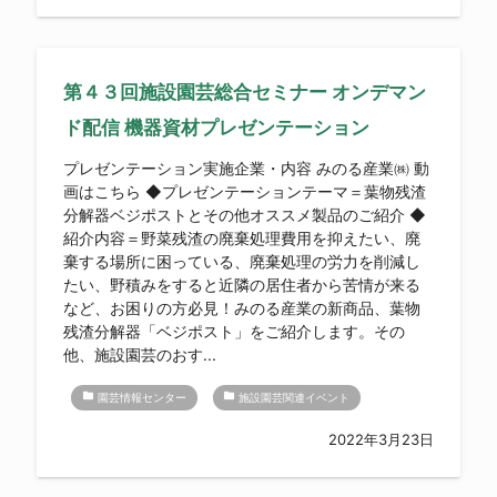
第４３回施設園芸総合セミナー オンデマン
ド配信 機器資材プレゼンテーション
プレゼンテーション実施企業・内容 みのる産業㈱ 動
画はこちら ◆プレゼンテーションテーマ＝葉物残渣
分解器ベジポストとその他オススメ製品のご紹介 ◆
紹介内容＝野菜残渣の廃棄処理費用を抑えたい、廃
棄する場所に困っている、廃棄処理の労力を削減し
たい、野積みをすると近隣の居住者から苦情が来る
など、お困りの方必見！みのる産業の新商品、葉物
残渣分解器「ベジポスト」をご紹介します。その
他、施設園芸のおす...
folder
folder
園芸情報センター
施設園芸関連イベント
2022年3月23日