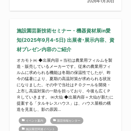
2026年1月30日
施設園芸新技術セミナー・機器資材展in愛
知(2025年9月4-5日) 出展者･展示内容、資
材プレゼン内容のご紹介
オカモト㈱ ◆出展内容＝当社は農業用フィルムを製
造・販売しているメーカーです。従来の農業用フィ
ルムに求められる機能は冬期の保温性でしたが、昨
今の猛暑により、夏期の高温対策が求められる状況
になりました。その中で当社はＰＯクールを開発・
上市し高温対策の一助を担っており、今後も広くＰ
Ｒしていきます。 ㈱大仙 ◆出展内容＝大仙が新たに
提案する「タルキレスハウス」は、ハウス屋根の構
造を見直し、影の原因...
folder
folder
イベント案内
園芸情報センター
folder
施設園芸関連イベント