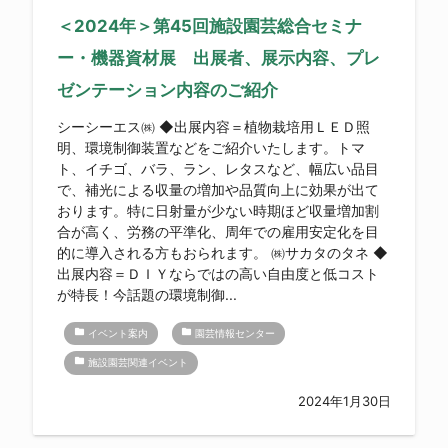
＜2024年＞第45回施設園芸総合セミナ
ー・機器資材展 出展者、展示内容、プレ
ゼンテーション内容のご紹介
シーシーエス㈱ ◆出展内容＝植物栽培用ＬＥＤ照
明、環境制御装置などをご紹介いたします。トマ
ト、イチゴ、バラ、ラン、レタスなど、幅広い品目
で、補光による収量の増加や品質向上に効果が出て
おります。特に日射量が少ない時期ほど収量増加割
合が高く、労務の平準化、周年での雇用安定化を目
的に導入される方もおられます。 ㈱サカタのタネ ◆
出展内容＝ＤＩＹならではの高い自由度と低コスト
が特長！今話題の環境制御...
folder
folder
イベント案内
園芸情報センター
folder
施設園芸関連イベント
2024年1月30日