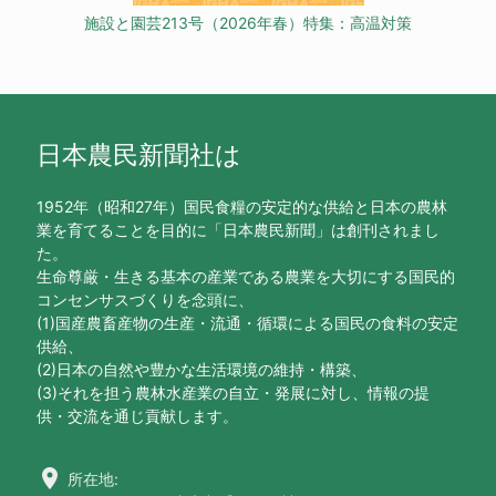
施設と園芸213号（2026年春）特集：高温対策
日本農民新聞社は
1952年（昭和27年）国民食糧の安定的な供給と日本の農林
業を育てることを目的に「日本農民新聞」は創刊されまし
た。
生命尊厳・生きる基本の産業である農業を大切にする国民的
コンセンサスづくりを念頭に、
(1)国産農畜産物の生産・流通・循環による国民の食料の安定
供給、
(2)日本の自然や豊かな生活環境の維持・構築、
(3)それを担う農林水産業の自立・発展に対し、情報の提
供・交流を通じ貢献します。
location_on
所在地: