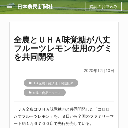
menu
日本農民新聞社
購読のお申込み
全農とＵＨＡ味覚糖が八丈
フルーツレモン使用のグミ
を共同開発
2020年12月10日
folder
ＪＡ全農｜経済連｜関連団体
folder
企業・商品ニュース
ＪＡ全農はＵＨＡ味覚糖㈱と共同開発した「コロロ
八丈フルーツレモン」を、８日から全国のファミリーマ
ート約１万６７００店で先行発売している。