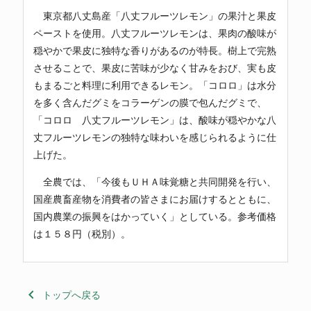
東京都八丈島産「八丈フルーツレモン」の果汁と果皮
ペーストを使用。八丈フルーツレモンは、果肉の酸味が
穏やかで果皮に独特な香りがあるのが特長。樹上で完熟
させることで、果皮に苦味が少なく甘みをおび、実も皮
もまるごと料理に利用できるレモン。「コロロ」は水分
を多く含んだグミをコラーゲンの膜で包んだグミで、
「コロロ 八丈フルーツレモン」は、酸味が穏やかな八
丈フルーツレモンの独特な味わいを感じられるように仕
上げた。
全農では、「今後もＵＨＡ味覚糖と共同開発を行い、
国産農畜産物を消費者の皆さまにお届けするとともに、
国内農業の振興をはかっていく」としている。参考価格
は１５８円（税別）。
keyboard_arrow_left
トップへ戻る