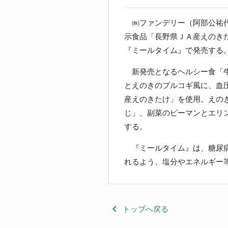
㈱ファンデリー（阿部公祐代
示食品「長野県ＪＡ産えのき
『ミールタイム』で発売する
新発売となるヘルシー食「牛
とえのきのプルコギ風に、血
産えのきたけ」を使用。えの
じ」、副菜のピーマンとエリ
する。
『ミールタイム』は、糖尿病
れるよう、塩分やエネルギー
keyboard_arrow_left
トップへ戻る