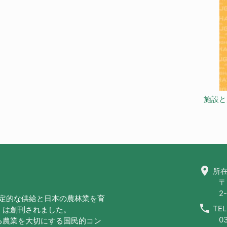
施設と
location_on
所在
〒
2-
安定的な供給と日本の農林業を育
call
TEL
」は創刊されました。
0
る農業を大切にする国民的コン