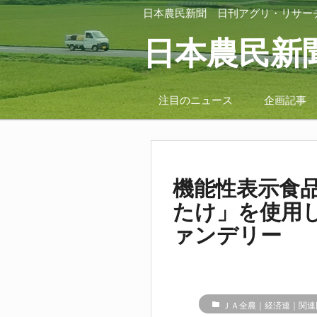
日本農民新聞
日刊アグリ・リサー
日本農民新
注目のニュース
企画記事
機能性表示食
たけ」を使用
ァンデリー
folder
ＪＡ全農｜経済連｜関連