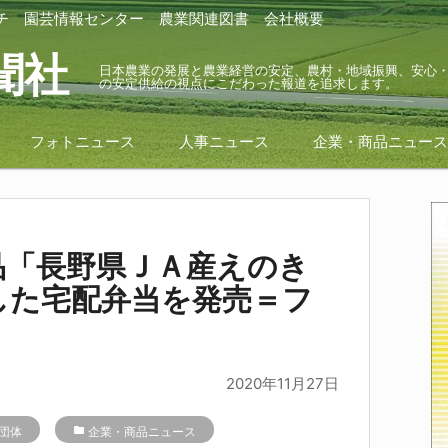
チ
園芸情報センター
農業関連図書
会社概要
聞社
日本農業の発展と農業経営の安定、農村・地域振興、安心
の安定供給の視点にこだわった報道を追求します。
フォトニュース
人事ニュース
企業・商品ニュー
品「長野県ＪＡ産えのき
した宅配弁当を発売＝フ
2020年11月27日
団体
folder
企業・商品ニュース