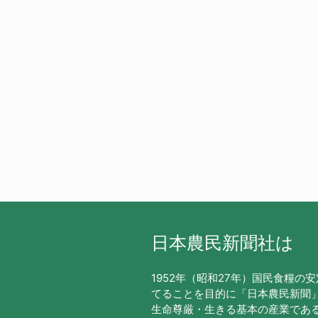
日本農民新聞社は
1952年（昭和27年）国民食糧の
てることを目的に「日本農民新聞
生命尊厳・生きる基本の産業であ