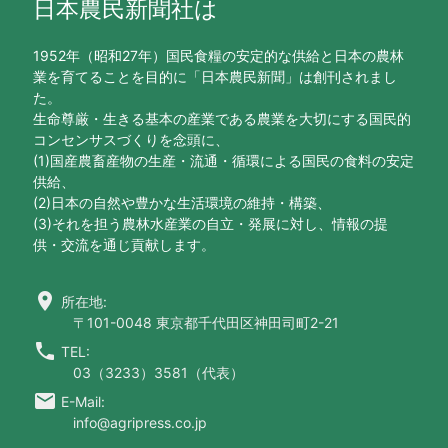
日本農民新聞社は
1952年（昭和27年）国民食糧の安定的な供給と日本の農林
業を育てることを目的に「日本農民新聞」は創刊されまし
た。
生命尊厳・生きる基本の産業である農業を大切にする国民的
コンセンサスづくりを念頭に、
(1)国産農畜産物の生産・流通・循環による国民の食料の安定
供給、
(2)日本の自然や豊かな生活環境の維持・構築、
(3)それを担う農林水産業の自立・発展に対し、情報の提
供・交流を通じ貢献します。
location_on
所在地:
〒101-0048 東京都千代田区神田司町2-21
call
TEL:
03（3233）3581（代表）
email
E-Mail:
info@agripress.co.jp