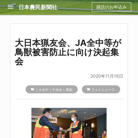
menu
日本農民新聞社
購読のお申込み
大日本猟友会、JA全中等が
鳥獣被害防止に向け決起集
会
2020年11月16日
folder
ＪＡ全中｜中央会｜農協
folder
フォトニュース