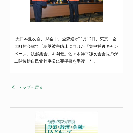
大日本猟友会、JA全中、全森連が11月12日、東京・全
国町村会館で「鳥獣被害防止に向けた『集中捕獲キャン
ペーン』決起集会」を開催。佐々木洋平猟友会会長㊧が
二階俊博自民党幹事長に要望書を手渡した。
keyboard_arrow_left
トップへ戻る