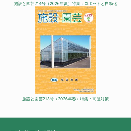
施設と園芸214号（2026年夏）特集：ロボットと自動化
施設と園芸213号（2026年春）特集：高温対策