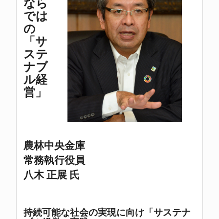
なら
では
の
「サ
ステ
ナブ
ル経
営」
農林中央金庫
常務執行役員
八木 正展 氏
持続可能な社会の実現に向け「サステナ