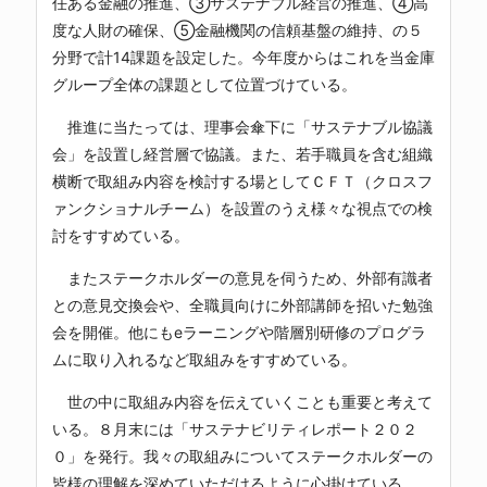
任ある金融の推進、③サステナブル経営の推進、④高
度な人財の確保、⑤金融機関の信頼基盤の維持、の５
分野で計14課題を設定した。今年度からはこれを当金庫
グループ全体の課題として位置づけている。
推進に当たっては、理事会傘下に「サステナブル協議
会」を設置し経営層で協議。また、若手職員を含む組織
横断で取組み内容を検討する場としてＣＦＴ（クロスフ
ァンクショナルチーム）を設置のうえ様々な視点での検
討をすすめている。
またステークホルダーの意見を伺うため、外部有識者
との意見交換会や、全職員向けに外部講師を招いた勉強
会を開催。他にもeラーニングや階層別研修のプログラ
ムに取り入れるなど取組みをすすめている。
世の中に取組み内容を伝えていくことも重要と考えて
いる。８月末には「サステナビリティレポート２０２
０」を発行。我々の取組みについてステークホルダーの
皆様の理解を深めていただけるように心掛けている。