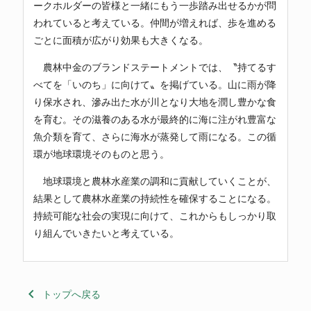
ークホルダーの皆様と一緒にもう一歩踏み出せるかが問
われていると考えている。仲間が増えれば、歩を進める
ごとに面積が広がり効果も大きくなる。
農林中金のブランドステートメントでは、〝持てるす
べてを「いのち」に向けて〟を掲げている。山に雨が降
り保水され、滲み出た水が川となり大地を潤し豊かな食
を育む。その滋養のある水が最終的に海に注がれ豊富な
魚介類を育て、さらに海水が蒸発して雨になる。この循
環が地球環境そのものと思う。
地球環境と農林水産業の調和に貢献していくことが、
結果として農林水産業の持続性を確保することになる。
持続可能な社会の実現に向けて、これからもしっかり取
り組んでいきたいと考えている。
keyboard_arrow_left
トップへ戻る