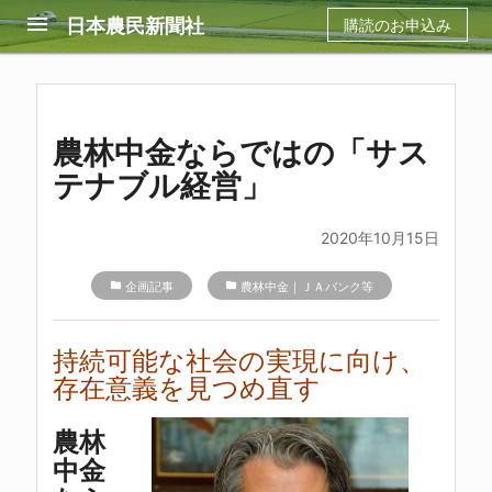
menu
日本農民新聞社
購読のお申込み
農林中金ならではの「サス
テナブル経営」
2020年10月15日
folder
企画記事
folder
農林中金｜ＪＡバンク等
持続可能な社会の実現に向け、
存在意義を見つめ直す
農林
中金