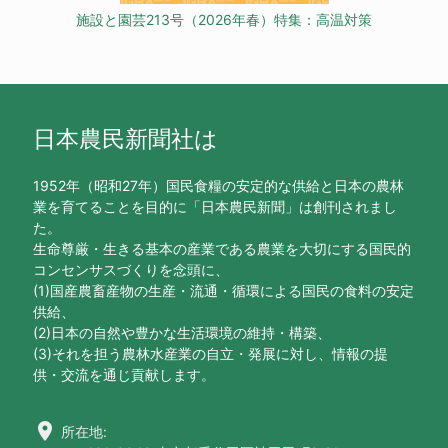
施設と園芸213号（2026年春）特集：高温対策
日本農民新聞社は
1952年（昭和27年）国民食糧の安定的な供給と日本の農林
業を育てることを目的に「日本農民新聞」は創刊されまし
た。
生命尊厳・生きる基本の産業である農業を大切にする国民的
コンセンサスづくりを念頭に、
(1)国産農畜産物の生産・流通・循環による国民の食料の安定
供給、
(2)日本の自然や豊かな生活環境の維持・構築、
(3)それを担う農林水産業の自立・発展に対し、情報の提
供・交流を通じ貢献します。
location_on
所在地: