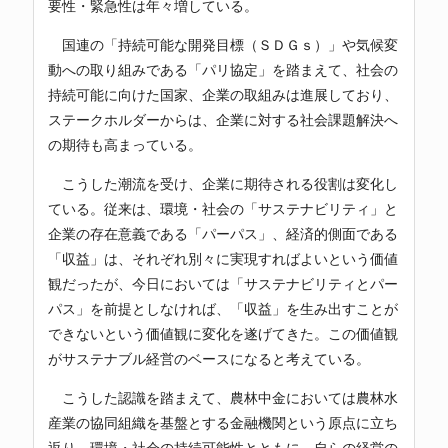
要性・緊急性は年々増している。
国連の「持続可能な開発目標（ＳＤＧｓ）」や気候変
動への取り組みである「パリ協定」を踏まえて、社会の
持続可能に向けた国家、企業の取組みは進展しており、
ステークホルダーからは、企業に対する社会課題解決へ
の期待も高まっている。
こうした潮流を受け、企業に期待される役割は変化し
ている。従来は、環境・社会の「サステナビリティ」と
企業の存在意義である「パーパス」、経済的側面である
「収益」は、それぞれ別々に実現すればよいという価値
観だったが、今日においては「サステナビリティとパー
パス」を前提としなければ、「収益」を生み出すことが
できないという価値観に変化を遂げてきた。この価値観
がサステナブル経営のベースになると考えている。
こうした認識を踏まえて、農林中金においては農林水
産業の協同組織を基盤とする金融機関という原点に立ち
返り、環境・社会の持続可能性とともに、自らの経営の