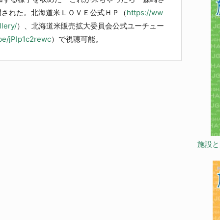
開された。北海道米ＬＯＶＥ公式ＨＰ（
https://ww
lery/
）、北海道米販売拡大委員会公式ユーチュー
.be/jPIp1c2rewc
）で視聴可能。
施設と