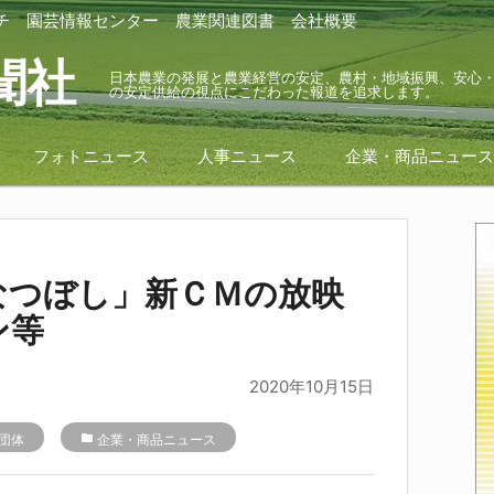
チ
園芸情報センター
農業関連図書
会社概要
聞社
日本農業の発展と農業経営の安定、農村・地域振興、安心
の安定供給の視点にこだわった報道を追求します。
フォトニュース
人事ニュース
企業・商品ニュー
なつぼし」新ＣＭの放映
ン等
2020年10月15日
団体
folder
企業・商品ニュース