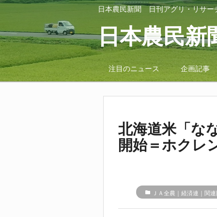
日本農民新聞
日刊アグリ・リサー
日本農民新
注目のニュース
企画記事
北海道米「な
開始＝ホクレ
folder
ＪＡ全農｜経済連｜関連