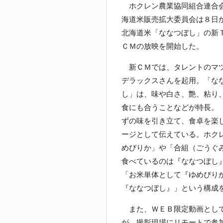
ホクレン農業協同組合連合
海道米販売拡大委員会は８日
北海道米「ななつぼし」の新
ＣＭの放映を開始した。
新ＣＭでは、タレントのマ
デラックスさんを起用。「な
し」は、味や白さ、艶、粘り
食にも合うことなどが特長。
ずの味を引き立て、食卓を楽
ージとして伝えている。ホク
めぴりか」や「合組（ごうぐ
食べているのは『ななつぼし
「お米単体として『ゆめぴり
『ななつぼし』」という構成
また、ＷＥＢ限定動画として
が、撮影現場にリモートで参