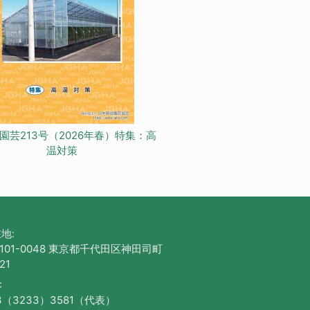
園芸213号（2026年春）特集：高
温対策
地:
101-0048 東京都千代田区神田司町
21
:
3（3233）3581（代表）