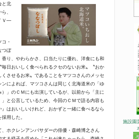
会と北
から、
ＴＶ―
ツコ・
なつぼ
、香り、やわらかさ、口当たりに優れ、洋食にも和
〝毎日おいしく食べられるクセのないお米〟〝おか
しくさせるお米〟であることをマツコさんのメッセ
レンによれば、マツコさんは同じく北海道米の「ゆ
み）」のＣＭにも出演しているが、以前から「主に
』」と公言しているため、今回のＣＭで語る内容も
か』はおいしいけれど、おかずと一緒に食べるなら
を採用した。
施設園
、ホクレンアンバサダーの俳優・森崎博之さん
加する様子を収めた「これが来ちゃったら 森崎さ