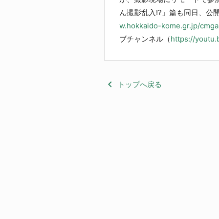
ん撮影乱入!?」篇も同日、公
w.hokkaido-kome.gr.jp/cmgal
ブチャンネル（
https://youtu
keyboard_arrow_left
トップへ戻る