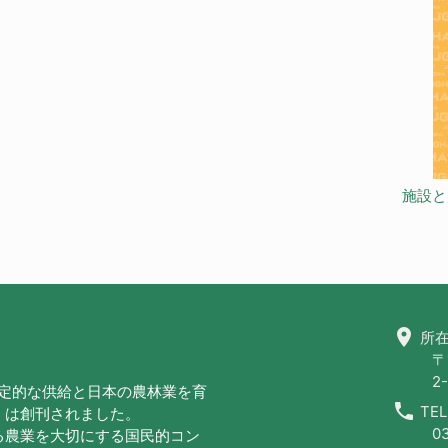
施設と
location_on
所在
〒
2-
安定的な供給と日本の農林業を育
call
TEL
」は創刊されました。
0
る農業を大切にする国民的コン