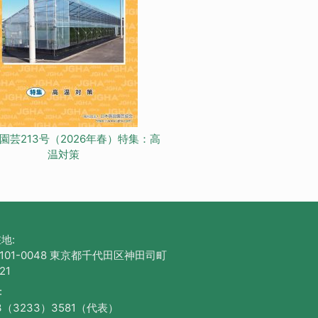
園芸213号（2026年春）特集：高
温対策
地:
101-0048 東京都千代田区神田司町
21
:
3（3233）3581（代表）