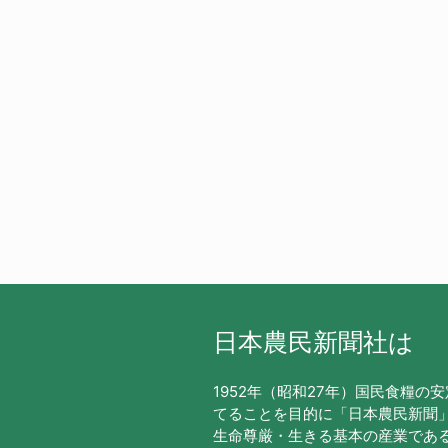
日本農民新聞社は
1952年（昭和27年）国民食糧の
てることを目的に「日本農民新聞
生命尊厳・生きる基本の産業であ