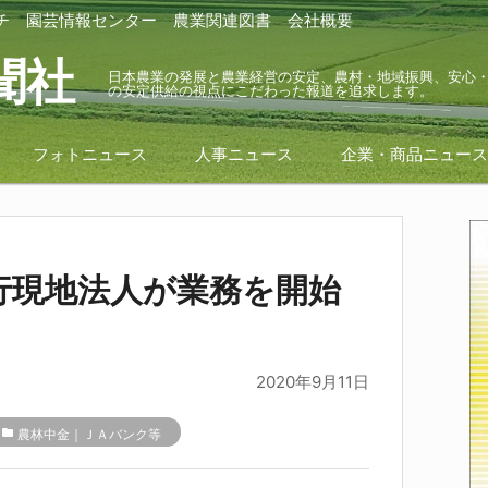
チ
園芸情報センター
農業関連図書
会社概要
聞社
日本農業の発展と農業経営の安定、農村・地域振興、安心
の安定供給の視点にこだわった報道を追求します。
フォトニュース
人事ニュース
企業・商品ニュー
行現地法人が業務を開始
2020年9月11日
folder
農林中金｜ＪＡバンク等