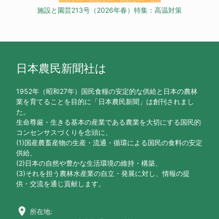
施設と園芸213号（2026年春）特集：高温対策
日本農民新聞社は
1952年（昭和27年）国民食糧の安定的な供給と日本の農林
業を育てることを目的に「日本農民新聞」は創刊されまし
た。
生命尊厳・生きる基本の産業である農業を大切にする国民的
コンセンサスづくりを念頭に、
(1)国産農畜産物の生産・流通・循環による国民の食料の安定
供給、
(2)日本の自然や豊かな生活環境の維持・構築、
(3)それを担う農林水産業の自立・発展に対し、情報の提
供・交流を通じ貢献します。
location_on
所在地: