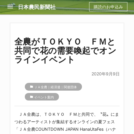
menu
日本農民新聞社
購読のお申込み
全農がＴＯＫＹＯ ＦＭと
共同で花の需要喚起でオン
ラインイベント
2020年9月9日
folder
ＪＡ全農｜経済連｜関連団体
folder
イベント案内
ＪＡ全農は、ＴＯＫＹＯ ＦＭと共同で、〝花〟にま
つわるアーティストが集結するオンラインの夏フェス
「ＪＡ全農COUNTDOWN JAPAN HanaUtaFes（ハナ