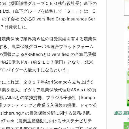
㈱（櫻田謙悟グループＣＥＯ執行役社長）傘下の
Holdings Ltd.（傘下グループを総称して「ＳＩ」）は、C
）の子会社であるDiversified Crop Insurance Ser
買収を７日発表した。
農業保険で業界第６位の引受実績を有する農業保
心とする、農業保険グローバル統合プラットフォーム
買収によるARMtechとDiversified の合算元受収
で約20億米ドル（約２１０７億円）となり、北米
プロバイダーの最大手になるという。
よれば、２０１７年AgriSompoを立ち上げて
を拡大。イタリア農業保険代理店A&A s.r.lの買
Atlasとの業務提携、ブラジル子会社（Sompo
じての農業ファンディングと農業収入保険の提供、ドイツ公
施設園
Versicherungとの農業保険分野に関する業務提携、
pTrack（農業生産活動におけるサステナビリテ
を可能とするデジタルソリューション・プロバイダ