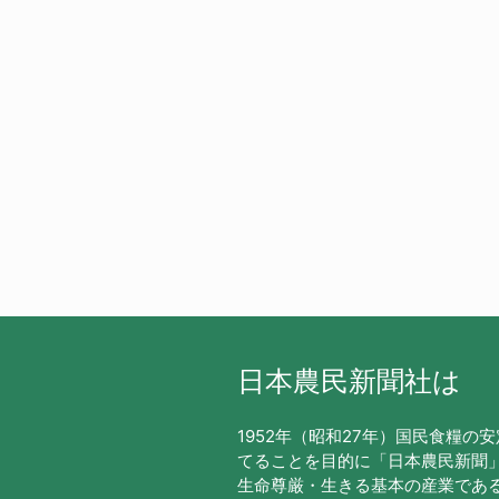
日本農民新聞社は
1952年（昭和27年）国民食糧の
てることを目的に「日本農民新聞
生命尊厳・生きる基本の産業であ