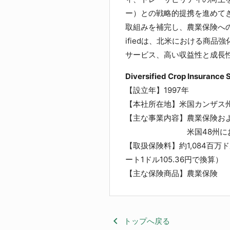
ー）との戦略的提携を進めてきた
取組みを補完し、農業保険への
ifiedは、北米における商
サービス、高い収益性と成長
Diversified Crop Insuranc
【設立年】1997年
【本社所在地】米国カンザス
【主な事業内容】農業保険お
米国48州における米
【取扱保険料】約1,084百万ド
ート1ドル105.36円で換算）
【主な保険商品】農業保険
keyboard_arrow_left
トップへ戻る