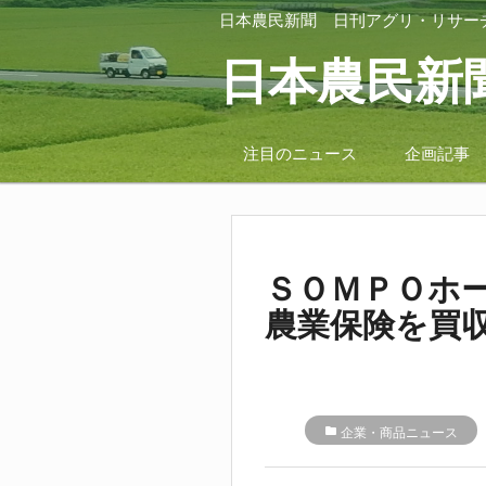
日本農民新聞
日刊アグリ・リサー
日本農民新
注目のニュース
企画記事
ＳＯＭＰＯホ
農業保険を買
folder
企業・商品ニュース