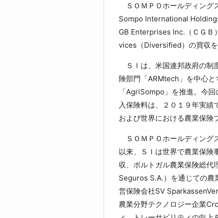
ＳＯＭＰＯホールディングス
Sompo International 
GB Enterprises Inc.（ＣＧＢ
vices（Diversified）の
ＳＩは、米国連邦政府の制度
険部門「ARMtech」を中
「AgriSompo」を推進。今回の
入保険料は、２０１９年実績
および世界における農業保険
ＳＯＭＰＯホールディングスに
以来、ＳＩは世界で農業保険事業
収、ポルトガル農業保険総代理店
Seguros S.A.）を通
営保険会社SV Sparkassen
農業分野テクノロジー企業Cro
ィ、トレーサビリティの向上