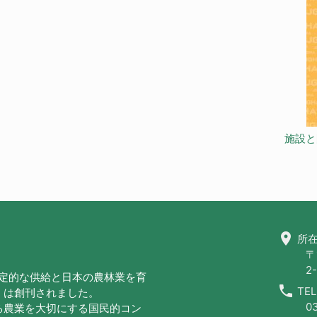
施設と
location_on
所在
〒
2-
安定的な供給と日本の農林業を育
call
TEL
」は創刊されました。
0
る農業を大切にする国民的コン