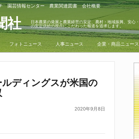
チ
園芸情報センター
農業関連図書
会社概要
聞社
日本農業の発展と農業経営の安定、農村・地域振興、安心
の安定供給の視点にこだわった報道を追求します。
フォトニュース
人事ニュース
企業・商品ニュー
ールディングスが米国の
収
2020年9月8日