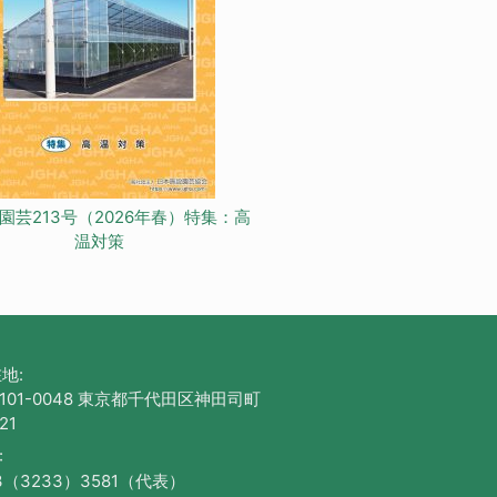
園芸213号（2026年春）特集：高
温対策
地:
101-0048 東京都千代田区神田司町
21
:
3（3233）3581（代表）