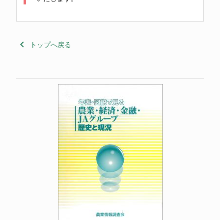
keyboard_arrow_left
トップへ戻る