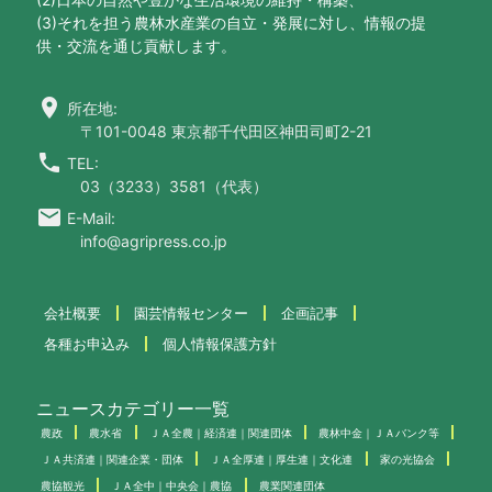
(3)それを担う農林水産業の自立・発展に対し、情報の提
供・交流を通じ貢献します。
location_on
所在地:
〒101-0048 東京都千代田区神田司町2-21
call
TEL:
03（3233）3581（代表）
email
E-Mail:
info@agripress.co.jp
会社概要
園芸情報センター
企画記事
各種お申込み
個人情報保護方針
ニュースカテゴリー一覧
農政
農水省
ＪＡ全農｜経済連｜関連団体
農林中金｜ＪＡバンク等
ＪＡ共済連｜関連企業・団体
ＪＡ全厚連｜厚生連｜文化連
家の光協会
農協観光
ＪＡ全中｜中央会｜農協
農業関連団体