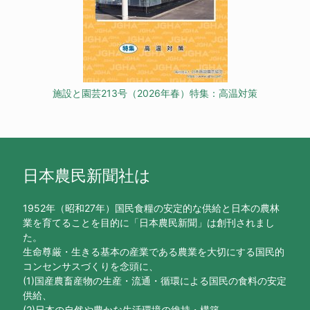
施設と園芸213号（2026年春）特集：高温対策
日本農民新聞社は
1952年（昭和27年）国民食糧の安定的な供給と日本の農林
業を育てることを目的に「日本農民新聞」は創刊されまし
た。
生命尊厳・生きる基本の産業である農業を大切にする国民的
コンセンサスづくりを念頭に、
(1)国産農畜産物の生産・流通・循環による国民の食料の安定
供給、
(2)日本の自然や豊かな生活環境の維持・構築、