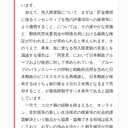
います。
加えて、預入限度額について、まずは「貯金獲得
に係るインセンティブを他の評価項目への振替等に
より撤廃すること」については、その速やかな実施
と、郵政民営化委員会や関係当局における厳格な検
証が行われることが求められると考えられます。そ
のうえで、将来、仮に更なる預入限度額の見直しを
議論する場合は、「同意見」において日本郵政グル
ープおよび政府に対して求められている、「グルー
プのバランスシートの抑制と戦略的活用を含めた日
本郵政のビジネスモデルを再構築し、日本郵政が保
有するゆうちょ銀行株を３分の２未満となるまで売
却すること」が最低限順守すべき条件であると認識
しています。
一方で、コロナ禍の経験を踏まえると、オンライ
ン、非対面等の新しい生活様式の模索等の社会的課
題解決という観点から協業・協働できる領域は拡大
しており、お互いの強みを活かした相互補完が可能