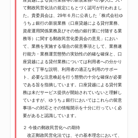
て郵政民営化法の規定にもとづく認可が行われまし
た。貴委員会は、29年６月に公表した「株式会社ゆ
うちょ銀行の新規業務（口座貸越による貸付業務、
資産運用関係業務及びその他の銀行業に付随する業
務等）に関する郵政民営化委員会の意見」におい
て、業務を実施する場合の留意事項として、業務遂
行能力・業務運営態勢の実効性の的確な確保と、口
座貸越による貸付業務については利用者への分かり
やすく丁寧な説明、利用者の適正な利用のサポー
ト、必要な注意喚起を行う態勢の十分な確保が必要
である旨を指摘しています。口座貸越による貸付業
務は未だサービス提供が開始されていないと理解し
ていますが、ゆうちょ銀行においてはこれらの留意
事項への対応とその情報開示を十分に行っていく必
要があると認識しています。
２ 今後の郵政民営化への期待
改正郵政民営化法では、その基本理念において、