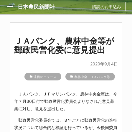
menu
日本農民新聞社
購読のお申込み
ＪＡバンク、農林中金等が
郵政民営化委に意見提出
2020年9月4日
folder
注目のニュース
folder
農林中金｜ＪＡバンク等
ＪＡバンク、ＪＦマリンバンク、農林中央金庫は、今
年７月30日付で郵政民営化委員会よりなされた意見募
集に対し、意見を提出した。
郵政民営化委員会では、３年ごとに郵政民営化の進捗
状況について総合的な検証を行っているが、今後同委員