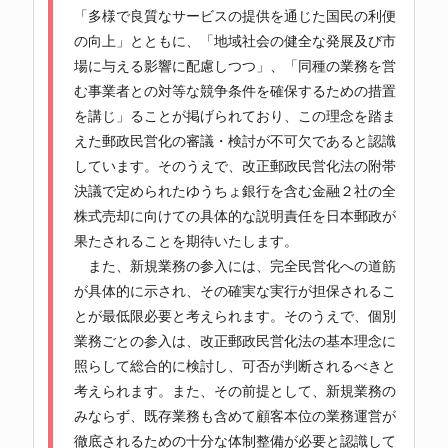
「多様で良質なサービスの提供を通じた国民の利便
の向上」とともに、「地域社会の健全な発展及び市
場に与える影響に配慮しつつ」、「同種の業務を営
む事業者との対等な競争条件を確保するための措置
を講じ」ることが掲げられており、この理念を踏ま
えた郵政民営化の審議・検討が不可欠であると認識
しています。そのうえで、改正郵政民営化法の附帯
決議で定められたゆうちょ銀行を含む金融２社の全
株式売却に向けての具体的な説明責任を日本郵政が
果たされることを期待いたします。
また、新規業務の参入には、完全民営化への道筋
が具体的に示され、その確実な実行が担保されるこ
とが最低限必要と考えられます。そのうえで、個別
業務ごとの参入は、改正郵政民営化法の基本理念に
照らして総合的に検討し、可否が判断されるべきと
考えられます。また、その前提として、新規業務の
みならず、既存業務も含めて顧客本位の業務運営が
徹底されるための十分な体制整備が必要と認識して