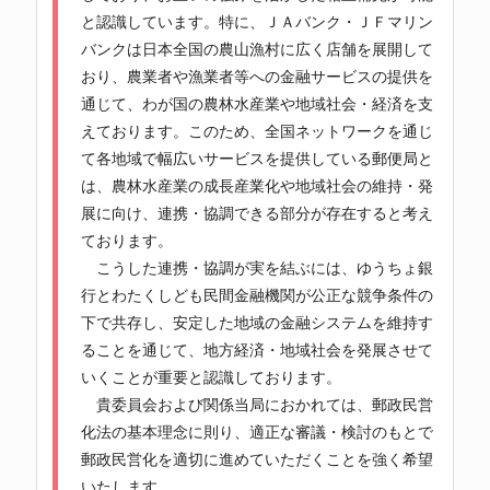
と認識しています。特に、ＪＡバンク・ＪＦマリン
バンクは日本全国の農山漁村に広く店舗を展開して
おり、農業者や漁業者等への金融サービスの提供を
通じて、わが国の農林水産業や地域社会・経済を支
えております。このため、全国ネットワークを通じ
て各地域で幅広いサービスを提供している郵便局と
は、農林水産業の成長産業化や地域社会の維持・発
展に向け、連携・協調できる部分が存在すると考え
ております。
こうした連携・協調が実を結ぶには、ゆうちょ銀
行とわたくしども民間金融機関が公正な競争条件の
下で共存し、安定した地域の金融システムを維持す
ることを通じて、地方経済・地域社会を発展させて
いくことが重要と認識しております。
貴委員会および関係当局におかれては、郵政民営
化法の基本理念に則り、適正な審議・検討のもとで
郵政民営化を適切に進めていただくことを強く希望
いたします。