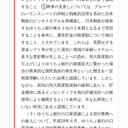
すること、②将来の見直しについては、グループ
のバランスシートの抑制と戦略的活用を含めた日本
郵政のビジネスモデルを再構築し、日本郵政が保有
するゆうちょ銀行株を３分の２未満となるまで売却
することを条件に、通常貯金の限度額について検討
すること、とされています。これらは、意図せざる
資金シフト等が生じた場合に地域の金融システムへ
多大な悪影響が生じることへの恐れ、預入限度額の
引上げによりゆうちょ銀行の規模拡大に繋がった場
合の将来的な国民負担の発生等といった懸念を一定
程度理解いただいた結果と認識しています。しかし
ながら、前回の預入限度額規制の緩和にあたり、貯
金獲得に係るインセンティブを他の評価項目への振
替等により撤廃するという条件は、今なお実現して
いない状況にあると認識しています。
（３）ゆうちょ銀行の口座貸越による貸付業務へ
の参入について…平成29年６月、ゆうちょ銀行の口
座貸越による貸付業務等の新規業務への参入につい