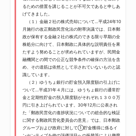
るための措置を講じることが不可欠であると申しあ
げてきました。
（１）金融２社の株式売却について…平成24年10
月施行の改正郵政民営化法の附帯決議では、日本郵
政が保有する金融２社の株式のできる限り早期の全
株処分に向けて、日本郵政に具体的な説明責任を果
たすよう努めることが求められていますが、民間金
融機関との間での公正な競争条件の確保の方法を含
め、その道筋は依然として示されていないものと認
識しています。
（２）ゆうちょ銀行の貯金預入限度額の引上げに
ついて…平成31年４月には、ゆうちょ銀行の通常貯
金と定期性貯金の預入限度額がそれぞれ１３００万
円に引き上げられています。30年12月に公表され
た「郵政民営化の進捗状況についての総合的な検証
に関する郵政民営化委員会の意見」では、日本郵政
グループおよび政府に対して①貯金獲得に係るイ
ンセンティブを他の評価項目への振替等により撤廃