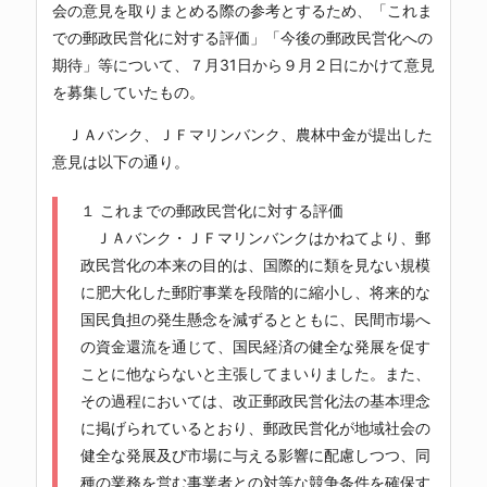
会の意見を取りまとめる際の参考とするため、「これま
での郵政民営化に対する評価」「今後の郵政民営化への
期待」等について、７月31日から９月２日にかけて意見
を募集していたもの。
ＪＡバンク、ＪＦマリンバンク、農林中金が提出した
意見は以下の通り。
１ これまでの郵政民営化に対する評価
ＪＡバンク・ＪＦマリンバンクはかねてより、郵
政民営化の本来の目的は、国際的に類を見ない規模
に肥大化した郵貯事業を段階的に縮小し、将来的な
国民負担の発生懸念を減ずるとともに、民間市場へ
の資金還流を通じて、国民経済の健全な発展を促す
ことに他ならないと主張してまいりました。また、
その過程においては、改正郵政民営化法の基本理念
に掲げられているとおり、郵政民営化が地域社会の
健全な発展及び市場に与える影響に配慮しつつ、同
種の業務を営む事業者との対等な競争条件を確保す