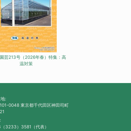
園芸213号（2026年春）特集：高
温対策
地:
101-0048 東京都千代田区神田司町
21
:
3（3233）3581（代表）