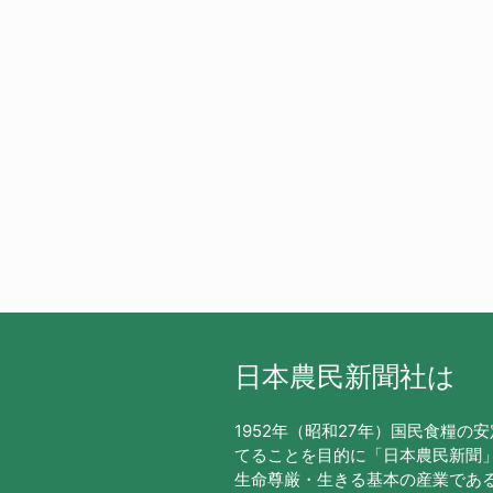
日本農民新聞社は
1952年（昭和27年）国民食糧の
てることを目的に「日本農民新聞
生命尊厳・生きる基本の産業であ