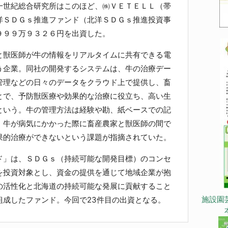
世紀総合研究所はこのほど、㈱ＶＥＴＥＬＬ（帯
洋ＳＤＧｓ推進ファンド（北洋ＳＤＧｓ推進投資事
９９９万９３２６円を出資した。
獣医師が牛の情報をリアルタイムに共有できる電
う企業。同社の開発するシステムは、牛の治療デー
管理などの日々のデータをクラウド上で提供し、畜
とで、予防獣医療や効果的な治療に役立ち、高い生
という。牛の管理方法は経験や勘、紙ベースでの記
、牛が病気にかかった際に畜産農家と獣医師の間で
果的治療ができないという課題が指摘されていた。
」は、ＳＤＧｓ（持続可能な開発目標）のコンセ
を投資対象とし、資金の提供を通じて地域企業が抱
の活性化と北海道の持続可能な発展に貢献すること
施設園
組成したファンド。今回で23件目の出資となる。