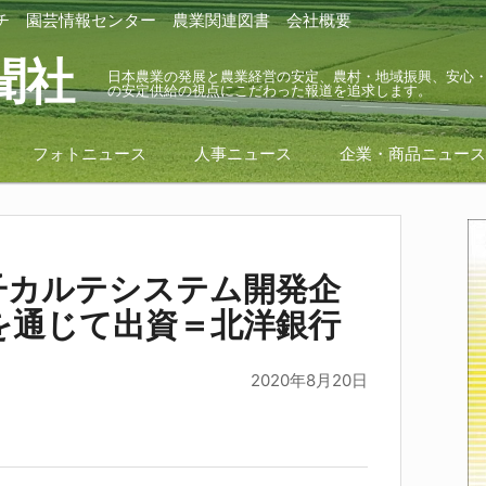
チ
園芸情報センター
農業関連図書
会社概要
聞社
日本農業の発展と農業経営の安定、農村・地域振興、安心
の安定供給の視点にこだわった報道を追求します。
フォトニュース
人事ニュース
企業・商品ニュー
子カルテシステム開発企
を通じて出資＝北洋銀行
2020年8月20日