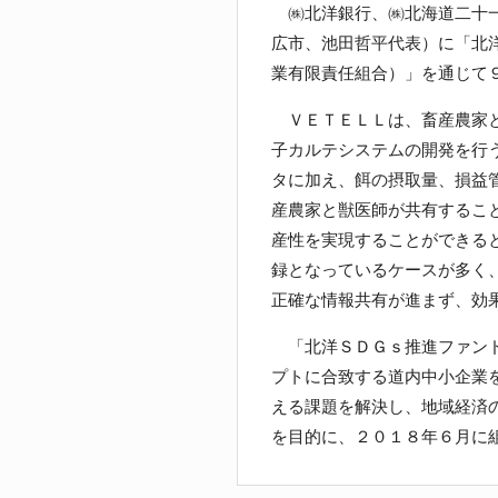
㈱北洋銀行、㈱北海道二十一
広市、池田哲平代表）に「北
業有限責任組合）」を通じて
ＶＥＴＥＬＬは、畜産農家と
子カルテシステムの開発を行
タに加え、餌の摂取量、損益
産農家と獣医師が共有するこ
産性を実現することができる
録となっているケースが多く
正確な情報共有が進まず、効
「北洋ＳＤＧｓ推進ファンド
プトに合致する道内中小企業
える課題を解決し、地域経済
を目的に、２０１８年６月に