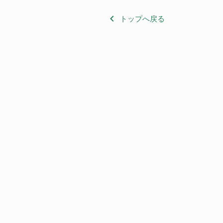
keyboard_arrow_left
トップへ戻る