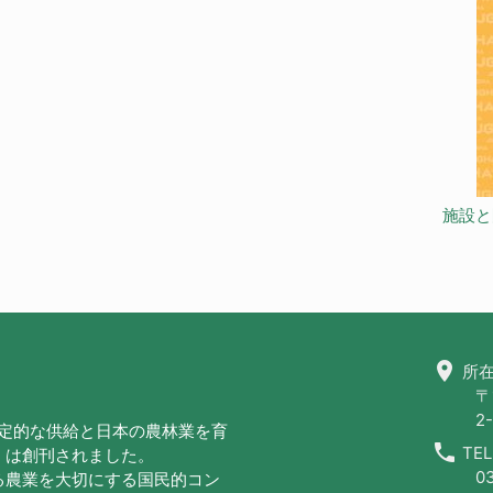
施設と
location_on
所在
〒
2-
安定的な供給と日本の農林業を育
call
TEL
」は創刊されました。
0
る農業を大切にする国民的コン