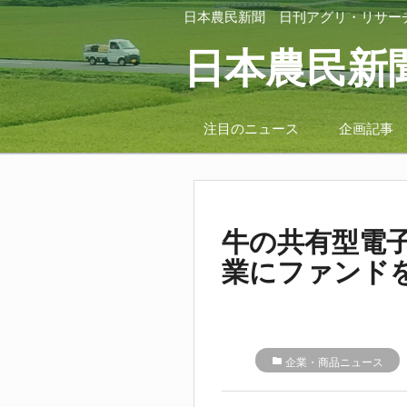
日本農民新聞
日刊アグリ・リサー
日本農民新
注目のニュース
企画記事
牛の共有型電
業にファンド
folder
企業・商品ニュース