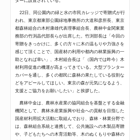
ターに設置されている。
22日、同公園内の緑と水の市民カレッジで寄贈式が行
われ、東京都東部公園緑地事務所の大道和彦所長、東京
都森林組合の木村康雄代表理事組合長、農林中金関東業
務部の竹渕晶代部長らが出席した。竹渕部長は「今回の
寄贈をきっかけに、多くの方々に木の温もりや力強さを
感じて頂くことで、国産材の利用や都内の林業振興の一
助となれば幸い」、木村組合長は「（国内では昨今）木
材利用促進の機運が高まってきている。大型プランター
カバーを通し、多くの都民に森林の果たしている役割な
どをアピールしてほしい。東京の森が元気になるよう、
支援とご協力をお願いしたい」と挨拶した。
農林中金は、農林水産業の協同組合を基盤とする金融
機関として、農林水産業振興や社会への貢献を目指した
国産材利用拡大活動に取組んでおり、森林・林業分野で
は、森林組合系統と連携して、公共施設への木製品寄贈
や、子どもたちへの木育活動等、木のぬくもりや森林の