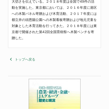
大切さを伝えている。２０１８年度は全国で49件の活
動を実施した。東京都においては、２０１６年度に港区
への木製パネル寄贈および木育活動、２０１７年度には
都立井の頭恩賜公園への木製看板寄贈および地元児童を
対象とした木育活動を行ってきた。２０１８年度には東
京都で開催された第42回全国育樹祭へ木製ベンチを寄
贈した。
keyboard_arrow_left
トップへ戻る