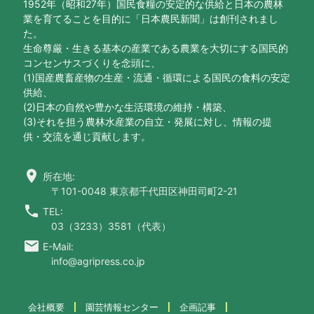
1952年（昭和27年）国民食糧の安定的な供給と日本の農林
業を育てることを目的に「日本農民新聞」は創刊されまし
た。
生命尊厳・生きる基本の産業である農業を大切にする国民的
コンセンサスづくりを念頭に、
(1)国産農畜産物の生産・流通・循環による国民の食料の安定
供給、
(2)日本の自然や豊かな生活環境の維持・構築、
(3)それを担う農林水産業の自立・発展に対し、情報の提
供・交流を通じ貢献します。
location_on
所在地:
〒101-0048 東京都千代田区神田司町2-21
call
TEL:
03（3233）3581（代表）
email
E-Mail:
info@agripress.co.jp
会社概要
園芸情報センター
企画記事