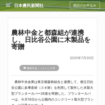
menu
日本農民新聞社
購読のお申込み
農林中金と都森組が連携
し、日比谷公園に木製品を
寄贈
2020年7月30日
folder
農林中金｜ＪＡバンク等
農林中央金庫は東京都森林組合と連携して、都立日比
谷公園に多摩産材（スギ材）を利用して製作した木製大
型プランターカバー26基を寄贈した。プランターカバ
ーは、今月16日から公園内のコンクリート製大型プラン