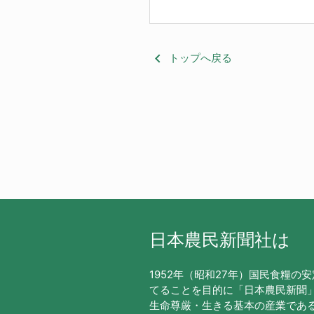
keyboard_arrow_left
トップへ戻る
日本農民新聞社は
1952年（昭和27年）国民食糧の
てることを目的に「日本農民新聞
生命尊厳・生きる基本の産業であ