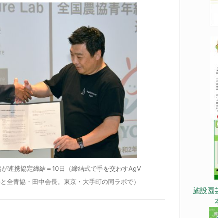
A全青協が連携協定締結＝10日（締結式で手を交わすAgV
理事長㊨と全青協・田中会長。東京・大手町の同ラボで）
施設園