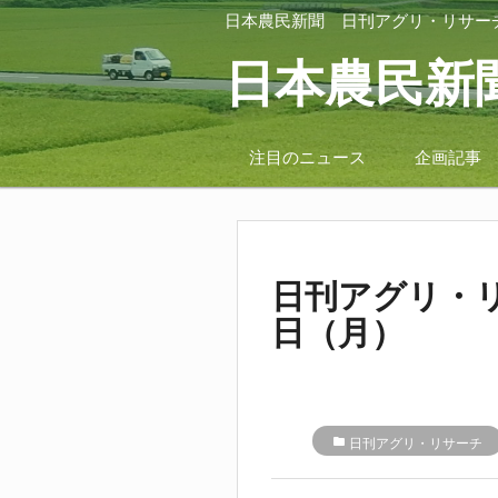
日本農民新聞
日刊アグリ・リサー
日本農民新
注目のニュース
企画記事
日刊アグリ・リ
日（月）
folder
日刊アグリ・リサーチ