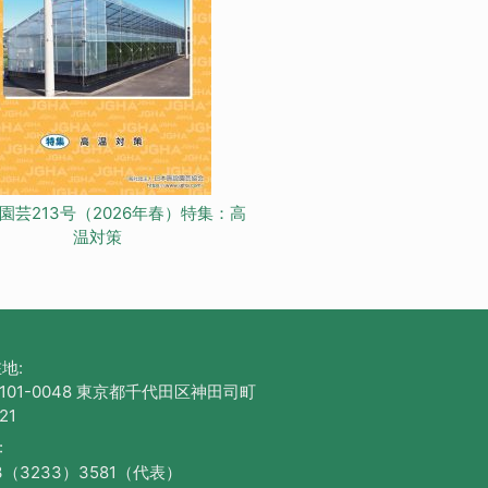
園芸213号（2026年春）特集：高
温対策
地:
101-0048 東京都千代田区神田司町
21
:
3（3233）3581（代表）