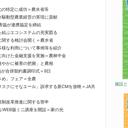
化の特定に成功＝農水省等
駆動型農業経営の実現に貢献
青協が連携協定を締結
結ぶエコシステムの充実図る
に関する検討会開く＝農水省
様な利用について事例等を紹介
に向けた金融支援を実施＝農林中金
速やかに被害の把握」と農相
協が合併契約書調印式＝9日
さめ」フェア＝全農
施設と
スクにそなエール」訴求する新CMを放映＝JA共
規制改革推進に関する答申
ぶWEB版ミニ講座を開設＝家の光