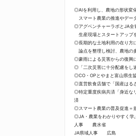
◎AIを利用し、農地の形状変
スマート農業の推進やデータ
◎アグベンチャーラボとJA全
生産現場とスタートアップを
◎長期的な土地利用の在り方
論点を整理し検討、農地の多
◎豪雨による災害からの復興
◎「二次災害に十分配慮をし
◎CO・OPとやまと富山県生
◎直営飲食店舗で「国産はる
◎特定重度疾病共済「身近なリ
済
◎スマート農業の普及促進＝
◎JA・農業をわかりやすく学
人事 農水省
JA県域人事 広島