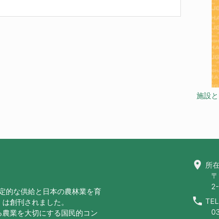
施設と
location_on
所在
〒
2-
安定的な供給と日本の農林業を育
call
TEL
」は創刊されました。
0
る農業を大切にする国民的コン