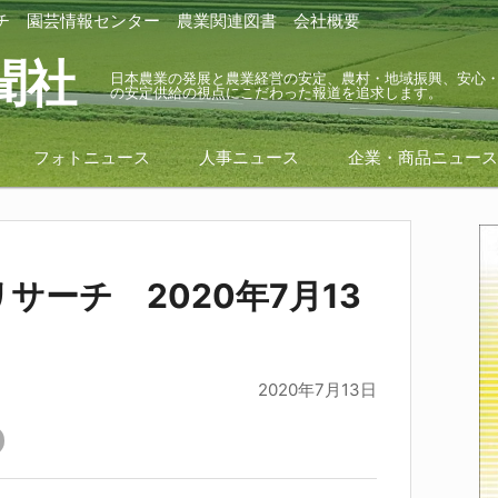
チ
園芸情報センター
農業関連図書
会社概要
聞社
日本農業の発展と農業経営の安定、農村・地域振興、安心
の安定供給の視点にこだわった報道を追求します。
フォトニュース
人事ニュース
企業・商品ニュー
サーチ 2020年7月13
2020年7月13日