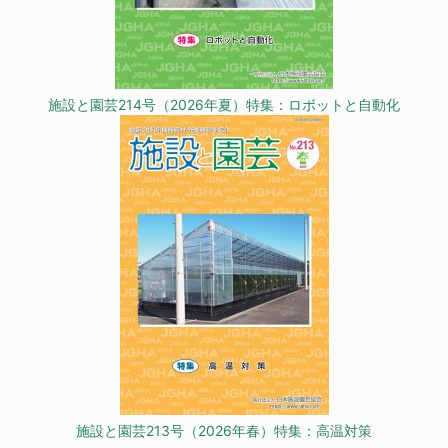
施設と園芸214号（2026年夏）特集：ロボットと自動化
施設と園芸213号（2026年春）特集：高温対策