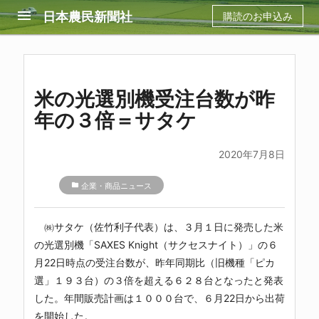
menu
日本農民新聞社
購読のお申込み
米の光選別機受注台数が昨
年の３倍＝サタケ
2020年7月8日
folder
企業・商品ニュース
㈱サタケ（佐竹利子代表）は、３月１日に発売した米
の光選別機「SAXES Knight（サクセスナイト）」の６
月22日時点の受注台数が、昨年同期比（旧機種「ピカ
選」１９３台）の３倍を超える６２８台となったと発表
した。年間販売計画は１０００台で、６月22日から出荷
を開始した。