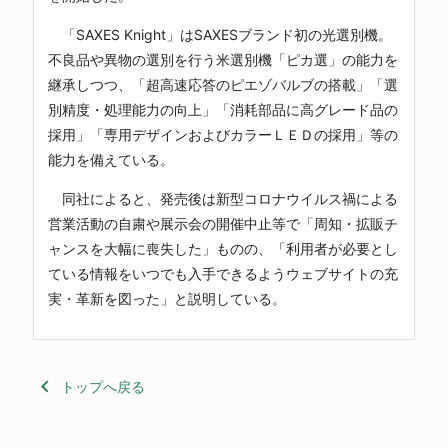
「SAXES Knight」はSAXESブランド初の光選別機。
不良品や異物の選別を行う米選別機「ピカ選」の能力を
継承しつつ、「超高速応答のピエゾバルブの搭載」「選
別精度・処理能力の向上」「消耗部品に高グレード品の
採用」「専用デザインおよびカラーＬＥＤの採用」等の
能力を備えている。
同社によると、発売後は新型コロナウイルス禍による
営業活動の自粛や展示会の開催中止等で「周知・拡販チ
ャンスを大幅に喪失した」ものの、「利用者が必要とし
ている情報をいつでも入手できるようウェブサイトの充
実・革新を図った」と説明している。
keyboard_arrow_left
トップへ戻る