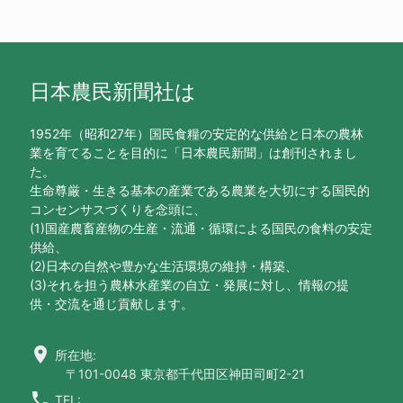
日本農民新聞社は
1952年（昭和27年）国民食糧の安定的な供給と日本の農林
業を育てることを目的に「日本農民新聞」は創刊されまし
た。
生命尊厳・生きる基本の産業である農業を大切にする国民的
コンセンサスづくりを念頭に、
(1)国産農畜産物の生産・流通・循環による国民の食料の安定
供給、
(2)日本の自然や豊かな生活環境の維持・構築、
(3)それを担う農林水産業の自立・発展に対し、情報の提
供・交流を通じ貢献します。
location_on
所在地:
〒101-0048 東京都千代田区神田司町2-21
call
TEL: