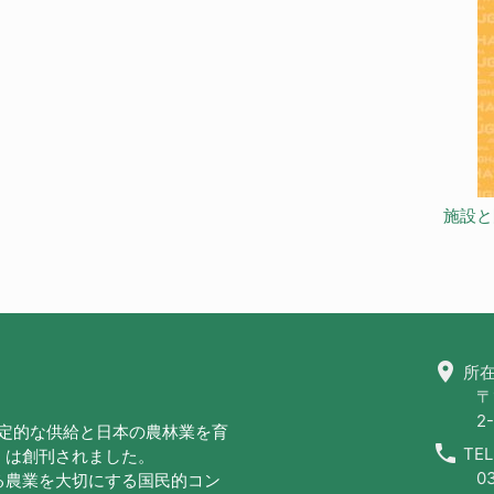
施設と
location_on
所在
〒
2-
安定的な供給と日本の農林業を育
call
TEL
」は創刊されました。
0
る農業を大切にする国民的コン