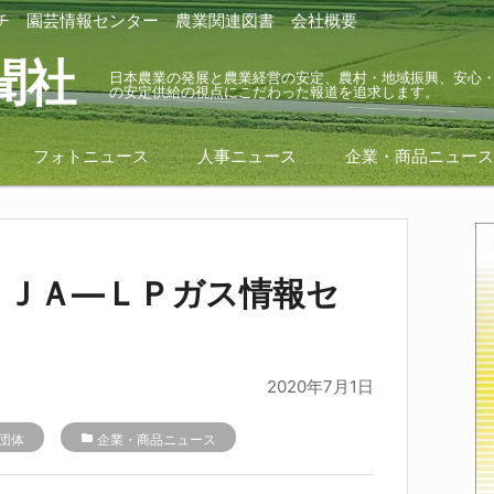
チ
園芸情報センター
農業関連図書
会社概要
聞社
日本農業の発展と農業経営の安定、農村・地域振興、安心
の安定供給の視点にこだわった報道を追求します。
フォトニュース
人事ニュース
企業・商品ニュー
｜ＪＡ―ＬＰガス情報セ
2020年7月1日
団体
folder
企業・商品ニュース