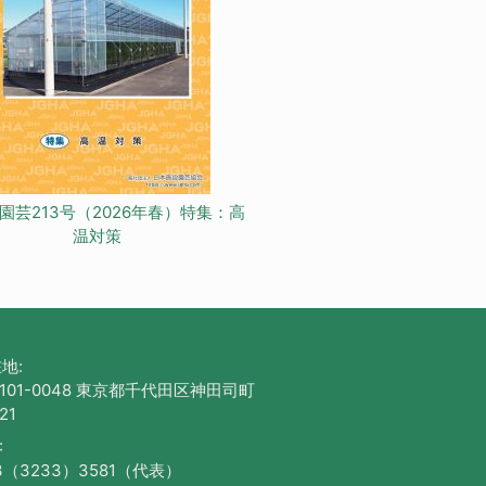
園芸213号（2026年春）特集：高
温対策
地:
101-0048 東京都千代田区神田司町
21
:
3（3233）3581（代表）