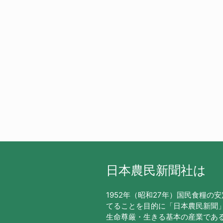
日本農民新聞社は
1952年（昭和27年）国民食糧の
てることを目的に「日本農民新聞
生命尊厳・生きる基本の産業であ