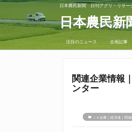
日本農民新聞
日刊アグリ・リサー
日本農民新
注目のニュース
企画記事
関連企業情報
ンター
folder
ＪＡ全農｜経済連｜関連